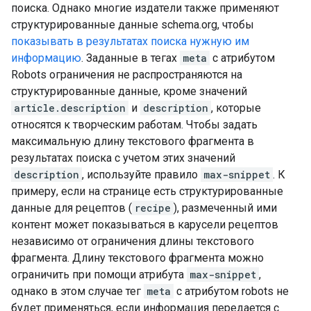
поиска. Однако многие издатели также применяют
структурированные данные schema.org, чтобы
показывать в результатах поиска нужную им
информацию
. Заданные в тегах
meta
с атрибутом
Robots
ограничения не распространяются на
структурированные данные, кроме значений
article.description
и
description
, которые
относятся к творческим работам. Чтобы задать
максимальную длину текстового фрагмента в
результатах поиска с учетом этих значений
description
, используйте правило
max-snippet
. К
примеру, если на странице есть структурированные
данные для рецептов (
recipe
), размеченный ими
контент может показываться в карусели рецептов
независимо от ограничения длины текстового
фрагмента. Длину текстового фрагмента можно
ограничить при помощи атрибута
max-snippet
,
однако в этом случае тег
meta
с атрибутом
robots
не
будет применяться, если информация передается с