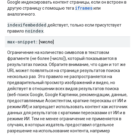
Google индексировать контент страницы, если он встроен в
iframes
другую страницу с помощью тега
или
аналогичного.
indexifembedded
действует, только если присутствует
noindex
правило
.
max-snippet:
[число]
Ограничение на количество символов в текстовом
фрагменте (не более [число]), который показывается в
результатах поиска. Обратите внимание, что один и тот же
URL может появляться на странице результатов поиска
несколько раз. Это правило не распространяется на
предварительный просмотр изображений и видео, но
действует в отношении всех видов результатов поиска
(веб-поиск Google, Google Картинки, рекомендации, данные,
предоставляемые Ассистентом, краткие пересказы от ИИ и
режим ИИ) и запрещает использовать контент как источник
данных для результатов с краткими пересказами от ИИ и в
режиме ИИ. Тем не менее ограничение не применяется в
случаях, в которых издатель предоставил отдельное
разрешение на использование контента, например