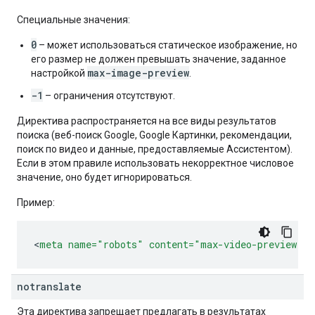
Специальные значения:
0
– может использоваться статическое изображение, но
его размер не должен превышать значение, заданное
max-image-preview
настройкой
.
-1
– ограничения отсутствуют.
Директива распространяется на все виды результатов
поиска (веб-поиск Google, Google Картинки, рекомендации,
поиск по видео и данные, предоставляемые Ассистентом).
Если в этом правиле использовать некорректное числовое
значение, оно будет игнорироваться.
Пример:
<
meta
name=
"robots"
content=
"max-video-preview:-1
notranslate
Эта директива запрещает предлагать в результатах