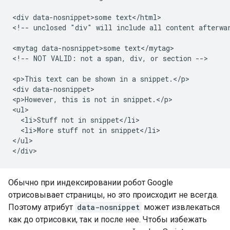
<div data-nosnippet>some text</html>

<!-- unclosed "div" will include all content afterwar
<mytag data-nosnippet>some text</mytag>

<!-- NOT VALID: not a span, div, or section -->

<p>This text can be shown in a snippet.</p>

<div data-nosnippet>

<p>However, this is not in snippet.</p>

<ul>

  <li>Stuff not in snippet</li>

  <li>More stuff not in snippet</li>

</ul>

</div>
Обычно при индексировании робот Google
отрисовывает страницы, но это происходит не всегда.
Поэтому атрибут
data-nosnippet
может извлекаться
как до отрисовки, так и после нее. Чтобы избежать