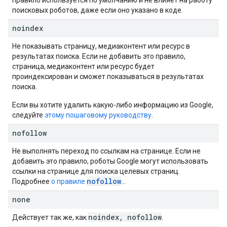
правило используется по умолчанию и не влияет на работу
поисковых роботов, даже если оно указано в коде.
noindex
Не показывать страницу, медиаконтент или ресурс в
результатах поиска. Если не добавить это правило,
страница, медиаконтент или ресурс будет
проиндексирован и сможет показываться в результатах
поиска.
Если вы хотите удалить какую-либо информацию из Google,
следуйте
этому пошаговому руководству
.
nofollow
Не выполнять переход по ссылкам на странице. Если не
добавить это правило, роботы Google могут использовать
ссылки на странице для поиска целевых страниц.
nofollow
Подробнее
о правиле
…
none
noindex
,
nofollow
Действует так же, как
.