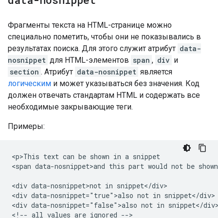
Фрагменты текста на HTML-странице можно
специально пометить, чтобы они не показывались в
результатах поиска. Для этого служит атрибут
data-
nosnippet
для HTML-элементов
span
,
div
и
section
. Атрибут
data-nosnippet
является
логическим
и может указываться без значения. Код
должен отвечать стандартам HTML и содержать все
необходимые закрывающие теги.
Примеры:
<p>This text can be shown in a snippet

<span data-nosnippet>and this part would not be shown
<div data-nosnippet>not in snippet</div>

<div data-nosnippet="true">also not in snippet</div>

<div data-nosnippet="false">also not in snippet</div>
<!-- all values are ignored -->
