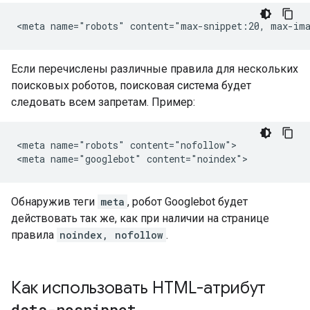
<meta name="robots" content="max-snippet:20, max-im
Если перечислены различные правила для нескольких
поисковых роботов, поисковая система будет
следовать всем запретам. Пример:
<meta name="robots" content="nofollow">

<meta name="googlebot" content="noindex">
Обнаружив теги
meta
, робот Googlebot будет
действовать так же, как при наличии на странице
правила
noindex, nofollow
.
Как использовать HTML-атрибут
data-nosnippet