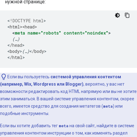
нужной странице:
<
!DOCTYPE html
>

<
html><head>
<
meta
name="robots"
content="noindex"
>
(…)
<
/
head
>

<
body
>
(…)
<
/
body
>

<
/
html
>
Если вы пользуетесь
системой управления контентом
(например, Wix, Wordpress или Blogger)
, вероятно, у вас нет
возможности редактировать код HTML напрямую или вы не хотите
этим заниматься. В вашей системе управления контентом, скорее
всего, имеется средство для создания метатегов (
meta
) или
подобные инструменты.
Если вы хотите добавить тег
meta
на свой сайт, найдите в системе
управления контентом инструкции о том, как изменять раздел