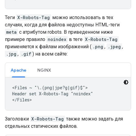
Теги
X-Robots-Tag
можно использовать в тех
случаях, когда для файлов недоступны HTML-теги
meta
с атрибутом
robots
. В приведенном ниже
примере правило
noindex
в теге
X-Robots-Tag
применяется к файлам изображений (
.png
,
.jpeg
,
.jpg
,
.gif
) на всем сайте:
Apache
NGINX
<Files ~ "\.(png|jpe?g|gif)$">

Header set X-Robots-Tag "noindex"

</Files>
Заголовки
X-Robots-Tag
также можно задать для
отдельных статических файлов.