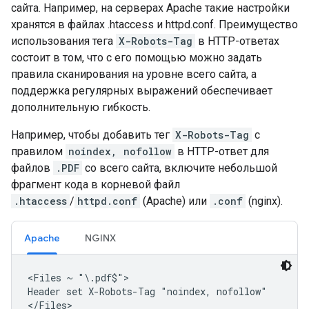
сайта. Например, на серверах Apache такие настройки
хранятся в файлах .htaccess и httpd.conf. Преимущество
использования тега
X-Robots-Tag
в HTTP-ответах
состоит в том, что с его помощью можно задать
правила сканирования на уровне всего сайта, а
поддержка регулярных выражений обеспечивает
дополнительную гибкость.
Например, чтобы добавить тег
X-Robots-Tag
с
правилом
noindex, nofollow
в HTTP-ответ для
файлов
.PDF
со всего сайта, включите небольшой
фрагмент кода в корневой файл
.htaccess
/
httpd.conf
(Apache) или
.conf
(nginx).
Apache
NGINX
<Files ~ "\.pdf$">

Header set X-Robots-Tag "noindex, nofollow"

</Files>