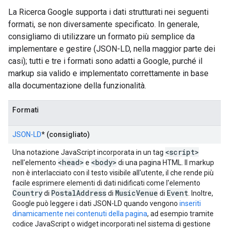
La Ricerca Google supporta i dati strutturati nei seguenti
formati, se non diversamente specificato. In generale,
consigliamo di utilizzare un formato più semplice da
implementare e gestire (JSON-LD, nella maggior parte dei
casi); tutti e tre i formati sono adatti a Google, purché il
markup sia valido e implementato correttamente in base
alla documentazione della funzionalità.
Formati
JSON-LD
*
(consigliato)
<script>
Una notazione JavaScript incorporata in un tag
<head>
<body>
nell'elemento
e
di una pagina HTML. Il markup
non è interlacciato con il testo visibile all'utente, il che rende più
facile esprimere elementi di dati nidificati come l'elemento
Country
Postal
Address
Music
Venue
Event
di
di
di
. Inoltre,
Google può leggere i dati JSON-LD quando vengono
inseriti
dinamicamente nei contenuti della pagina
, ad esempio tramite
codice JavaScript o widget incorporati nel sistema di gestione