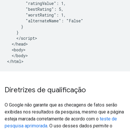
        "ratingValue": 1,

        "bestRating": 5,

        "worstRating": 1,

        "alternateName": "False"

      }

    }

    </script>

  </head>

  <body>

  </body>

</html>
Diretrizes de qualificação
O Google não garante que as checagens de fatos serão
exibidas nos resultados da pesquisa, mesmo que a página
esteja marcada corretamente de acordo com o
teste de
pesquisa aprimorada
. O uso desses dados
permite
o