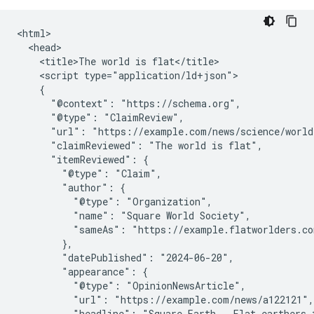
<html>

  <head>

    <title>The world is flat</title>

    <script type="application/ld+json">

    {

      "@context": "https://schema.org",

      "@type": "ClaimReview",

      "url": "https://example.com/news/science/world
      "claimReviewed": "The world is flat",

      "itemReviewed": {

        "@type": "Claim",

        "author": {

          "@type": "Organization",

          "name": "Square World Society",

          "sameAs": "https://example.flatworlders.co
        },

        "datePublished": "2024-06-20",

        "appearance": {

          "@type": "OpinionNewsArticle",

          "url": "https://example.com/news/a122121",

          "headline": "Square Earth - Flat earthers f