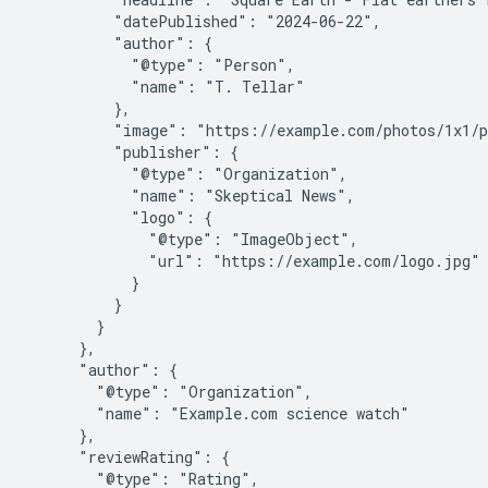
          "datePublished": "2024-06-22",

          "author": {

            "@type": "Person",

            "name": "T. Tellar"

          },

          "image": "https://example.com/photos/1x1/p
          "publisher": {

            "@type": "Organization",

            "name": "Skeptical News",

            "logo": {

              "@type": "ImageObject",

              "url": "https://example.com/logo.jpg"

            }

          }

        }

      },

      "author": {

        "@type": "Organization",

        "name": "Example.com science watch"

      },

      "reviewRating": {

        "@type": "Rating",
