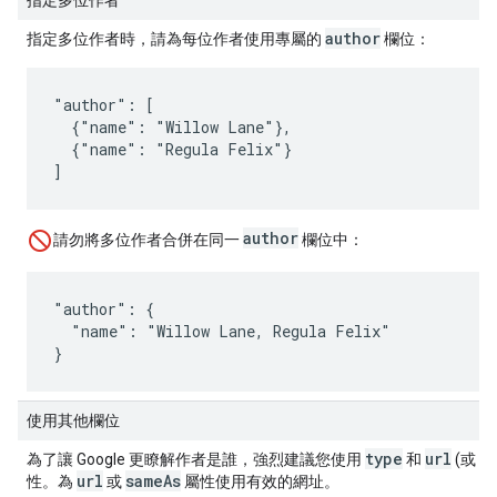
author
指定多位作者時，請為每位作者使用專屬的
欄位：
"author": [

  {"name": "Willow Lane"},

  {"name": "Regula Felix"}

]
author
請勿將多位作者合併在同一
欄位中：
"author": {

  "name": "Willow Lane, Regula Felix"

}
使用其他欄位
type
url
s
為了讓 Google 更瞭解作者是誰，強烈建議您使用
和
(或
url
sameAs
性。為
或
屬性使用有效的網址。