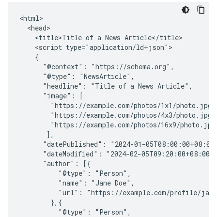
<html>

  <head>

    <title>Title of a News Article</title>

    <script type="application/ld+json">

    {

      "@context": "https://schema.org",

      "@type": "NewsArticle",

      "headline": "Title of a News Article",

      "image": [

        "https://example.com/photos/1x1/photo.jpg",
        "https://example.com/photos/4x3/photo.jpg",
        "https://example.com/photos/16x9/photo.jpg"
       ],

      "datePublished": "2024-01-05T08:00:00+08:00"
      "dateModified": "2024-02-05T09:20:00+08:00",
      "author": [{

          "@type": "Person",

          "name": "Jane Doe",

          "url": "https://example.com/profile/jane
        },{

          "@type": "Person",
