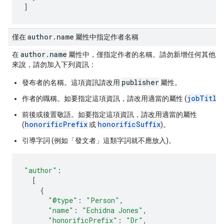
]
author
.
name
僅在
屬性中指定作者名稱
author.name
在
屬性中，僅指定作者的名稱。請勿新增任何其他資
來說，請勿加入下列資訊：
publisher
發布者的名稱。這項資訊請改用
屬性。
jobTitle
作者的職稱。如要指定這項資訊，請改用適當的屬性 (
前後或後置敬語。如要指定這項資訊，請改用適當的屬性
honorificPrefix
honorificSuffix
(
或
)。
引導字詞 (例如「發文者」這類字詞就不應放入)。
"author"
:
[
{
"@type"
:
"Person"
,
"name"
:
"Echidna Jones"
,
"honorificPrefix"
:
"Dr"
,