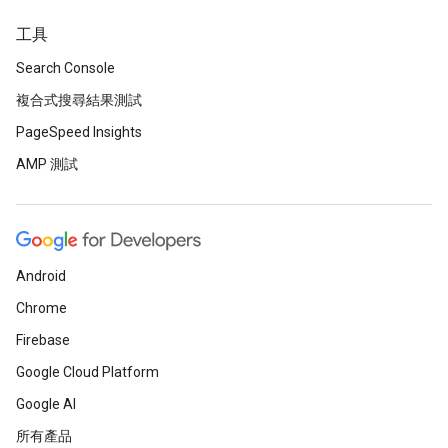
工具
Search Console
複合式搜尋結果測試
PageSpeed Insights
AMP 測試
Android
Chrome
Firebase
Google Cloud Platform
Google AI
所有產品