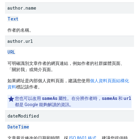
author
.
name
Text
作者的名稱。
author
.
url
URL
可明確識別文章作者的網頁連結，例如作者的社群媒體頁面、
「關於我」或簡介頁面。
如果網址是內部個人資料頁面，建議您使用
個人資料頁面結構化
資料
標記該作者。
sameAs
sameAs
url
您也可以改用
屬性。在分辨作者時，
和
都是 Google 能夠解讀的資訊。
date
Modified
DateTime
文章最近修改的日期和時間，採
ISO 8601 格式
。 建議您提供時