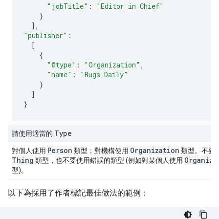
"jobTitle"
:
"Editor in Chief"
}
],
"publisher"
:
[
{
"@type"
:
"Organization"
,
"name"
:
"Bugs Daily"
}
]
}
Type
請使用適當的
Person
Organization
對個人使用
類型；對機構使用
類型。不要
Thing
Organiza
類型，也不要使用錯誤的類型 (例如對某個人使用
型)。
以下為採用了作者標記最佳做法的範例：