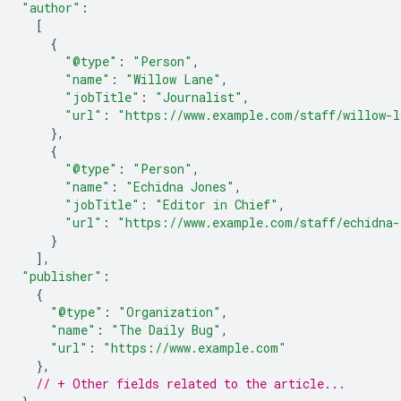
"author"
:
[
{
"@type"
:
"Person"
,
"name"
:
"Willow Lane"
,
"jobTitle"
:
"Journalist"
,
"url"
:
"https://www.example.com/staff/willow-l
},
{
"@type"
:
"Person"
,
"name"
:
"Echidna Jones"
,
"jobTitle"
:
"Editor in Chief"
,
"url"
:
"https://www.example.com/staff/echidna
}
],
"publisher"
:
{
"@type"
:
"Organization"
,
"name"
:
"The Daily Bug"
,
"url"
:
"https://www.example.com"
},
// + Other fields related to the article...