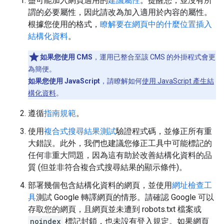
盡可能加入網頁適用的
建議屬性
。提醒您，並沒有所
謂的必要屬性，因此請改為加入適用於內容的屬性。
根據您使用的格式，
瞭解要在網頁中的什麼位置插入
結構化資料
。
如果您使用 CMS
，運用已整合至該 CMS 的外掛程式會更
為簡便。
如果您使用 JavaScript
，請瞭解如何
使用 JavaScript 產生結
構化資料
。
遵循
指南規範
。
使用
複合式搜尋結果測試
驗證程式碼，並修正所有重
大錯誤。此外，我們也建議您修正工具中可能標記的
任何非重大問題，因為這有助於改善結構化資料的品
質 (但並非符合複合式搜尋結果的顯示條件)。
部署幾個包含結構化資料的網頁，並使用
網址檢查工
具
測試 Google 轉譯網頁的情形。請確認 Google 可以
存取您的網頁，且網頁並未遭到 robots.txt 檔案或
noindex
標記封鎖，也未設有登入規定。如果網頁