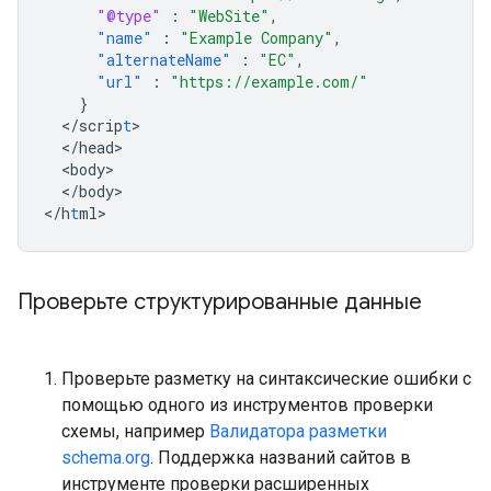
"@type"
:
"WebSite"
,
"name"
:
"Example Company"
,
"alternateName"
:
"EC"
,
"url"
:
"https://example.com/"
}
<
/scrip
t
<
/head
<
body
<
/body
>

<
/h
t
ml
>
Проверьте структурированные данные
Проверьте разметку на синтаксические ошибки с
помощью одного из инструментов проверки
схемы, например
Валидатора разметки
schema.org
. Поддержка названий сайтов в
инструменте проверки расширенных