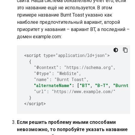
сайта. Наша система обязательно учтет его, если
это название ещё не используется. В этом
примере название
Burnt Toast
указано как
наиболее предпочтительный вариант, второй
приоритет у названия – вариант
BT
, а последний –
домен
example.com
:
<
script
type
=
"application/ld+json"
{
"@context"
:
"https://schema.org"
,
"@type"
:
"WebSite"
,
"name"
:
"Burnt Toast"
,
"alternateName"
:
[
"BT"
,
"B-T"
,
"Burnt T
"url"
:
"https://www.example.com/"
}
<
/
script
>
Если решить проблему иными способами
невозможно, то попробуйте указать название