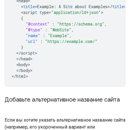
<
head
<
t
i
tle
>
Example
:
A
Si
te
abou
t
Examples</
t
i
tle
<
scrip
t
t
ype=
"application/ld+json"
{
"@context"
:
"https://schema.org"
,
"@type"
:
"WebSite"
,
"name"
:
"Example"
,
"url"
:
"https://example.com/"
}
<
/scrip
t
<
/head
<
body
<
/body
>

<
/h
t
ml
>
Добавьте альтернативное название сайта
Если вы хотите указать альтернативное название сайта
(например, его укороченный вариант или