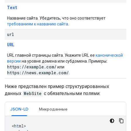
Text
Название сайта. Убедитесь, что оно соответствует
требованиям к названию сайта
.
url
URL
URL главной страницы сайта. Укажите URL ее
канонической
версии
на уровне домена или субдомена. Примеры:
https://example.com/
или
https://news.example.com/
.
Ниже представлен пример структурированных
данных
WebSite
с обязательными полями:
JSON-LD
Микроданные
<
h
t
ml