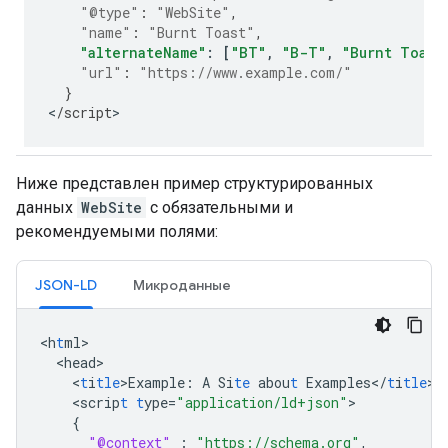
"@type"
:
"WebSite"
,
"name"
:
"Burnt Toast"
,
"alternateName"
:
[
"BT"
,
"B-T"
,
"Burnt Toast
"url"
:
"https://www.example.com/"
}
<
/
script
>
Ниже представлен пример структурированных
данных
WebSite
с обязательными и
рекомендуемыми полями:
JSON-LD
Микроданные
<
h
t
ml
<
head
<
t
i
tle
>
Example
:
A
Si
te
abou
t
Examples</
t
i
tle
<
scrip
t
t
ype=
"application/ld+json"
{
"@context"
:
"https://schema.org"
,