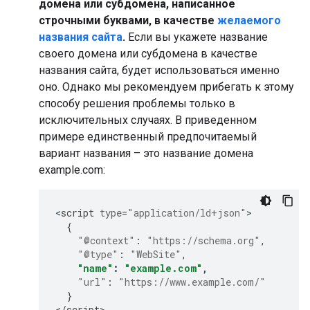
домена или субдомена, написанное
строчными буквами, в качестве
желаемого
названия сайта
.
Если вы укажете название
своего домена или субдомена в качестве
названия сайта, будет использоваться именно
оно. Однако мы рекомендуем прибегать к этому
способу решения проблемы только в
исключительных случаях. В приведенном
примере единственный предпочитаемый
вариант названия – это название домена
example.com
:
<
script
type
=
"application/ld+json"
{
"@context"
:
"https://schema.org"
,
"@type"
:
"WebSite"
,
"name"
:
"example.com"
,
"url"
:
"https://www.example.com/"
}
<
/
script
>