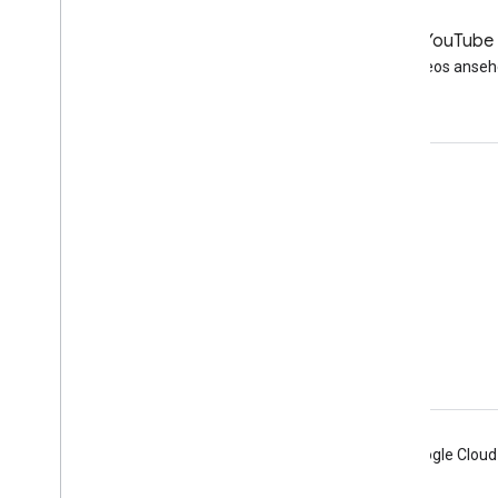
LinkedIn
YouTube
Folgen Sie uns auf LinkedIn
Videos anse
Zum Support
Öffnen Sie das Hilfeforum
Frage zu den Sprechstunden einreichen
Spam, Phishing oder Malware melden
Weitere Supportressourcen
Android
Chrome
Firebase
Google Cloud