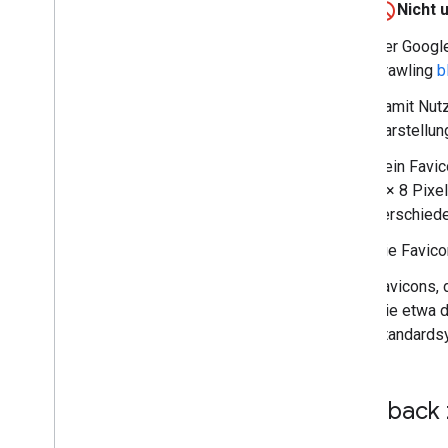
Nicht 
Der Google
Crawling
b
Damit Nutz
Darstellun
Dein Favic
8 × 8 Pixe
verschiede
Die Favico
Favicons, 
wie etwa d
Standards
Feedback 