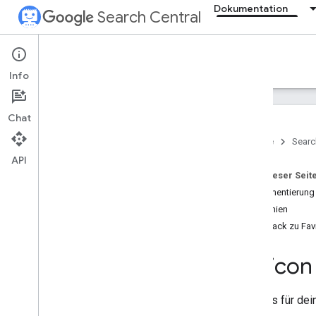
Dokumentation
Search Central
Documentation
Info
Einführung
Chat
Grundlagen der Google Suche
Startseite
Searc
API
SEO-Grundlagen
Auf dieser Seit
Implementierung
Crawling und Indexierung
Richtlinien
Feedback zu Fav
Ranking und Darstellung in der
Suche
Übersicht
Favicon
KI‑Funktionen
Daten der Verfasserzeile
Wenn es für dei
Favicons