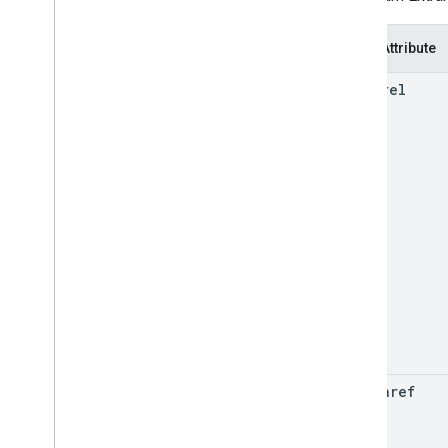
Monitoring und Fehlerbehebung
Attribute
rel
Websitespezifische Leitfäden
href