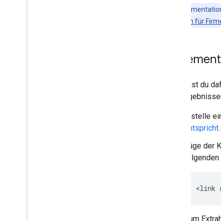
Hervorgehobene Snippets
Diese Dokumentation 
Flexible Probeinhalte
Spezifikationen für Fir
Google Discover
Bilder
Lokale Funktionen
Implement
Nutzerfreundlichkeit von Seiten
Bevorzugte Quellen
So sorgst du daf
Ranking-Systeme
Suchergebnissen
Neuerungen beim Ranking
Websitenamen
Erstelle e
Sitelinks
entspricht
.
Snippets
Füge der K
Strukturierte Daten
folgenden 
Titellinks
Übersetzte Funktionen
Videos
<link 
Galerie mit visuellen Elementen
Web Stories
Zum Extrah
Erstnutzer-Programm