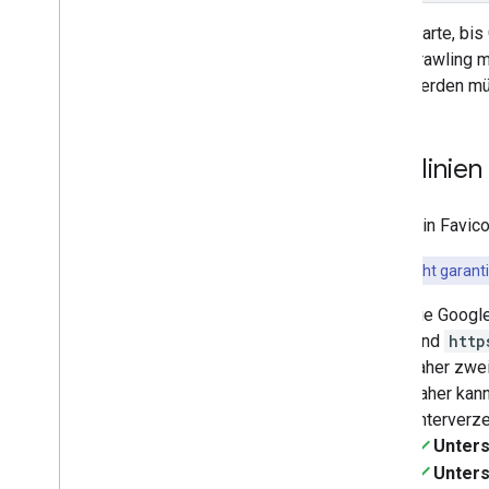
Warte, bis
Crawling m
werden mü
Richtlinien
Damit ein Favic
Es kann nicht garanti
Die Google
sind
http
daher zwe
Daher kann
Unterverze
Unters
Unters