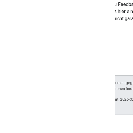
Wenn du Feedbac
aus
. Das hier e
jedoch nicht gara
Sofern nicht anders angege
Weitere Informationen find
Zuletzt aktualisiert: 2026-0