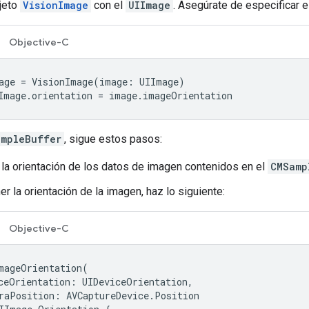
jeto
VisionImage
con el
UIImage
. Asegúrate de especificar e
Objective-C
age = VisionImage(image: UIImage)

Image.orientation = image.imageOrientation
ampleBuffer
, sigue estos pasos:
 la orientación de los datos de imagen contenidos en el
CMSamp
r la orientación de la imagen, haz lo siguiente:
Objective-C
mageOrientation
(
ceOrientation
:
UIDeviceOrientation
,
raPosition
:
AVCaptureDevice
.
Position