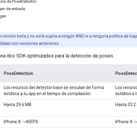
ncia de PoseDetector.
agen de entrada
agen
 versión beta y no está sujeta a ningún ANS ni a ninguna política de baj
lidad con versiones anteriores.
ona dos SDK optimizados para la detección de poses.
PoseDetection
PoseDetec
Los recursos del detector base se vinculan de forma
Los recurso
estática a tu app en el tiempo de compilación.
estática a 
Hasta 29.6 MB
Hasta 33.2
iPhone X: ~45FPS
iPhone X: 