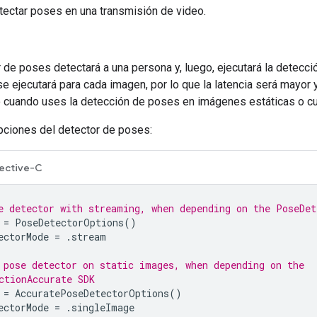
tectar poses en una transmisión de video.
r de poses detectará a una persona y, luego, ejecutará la detecc
e ejecutará para cada imagen, por lo que la latencia será mayor
cuando uses la detección de poses en imágenes estáticas o c
pciones del detector de poses:
ective-C
e detector with streaming, when depending on the PoseDet
=
PoseDetectorOptions
()
ectorMode
=
.
stream
 pose detector on static images, when depending on the
ctionAccurate SDK
=
AccuratePoseDetectorOptions
()
ectorMode
=
.
singleImage