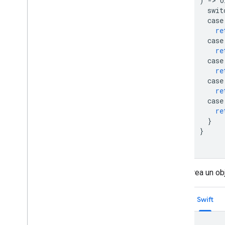
)
->
U
swit
case
re
case
re
case
re
case
re
case
re
}
}
Crea un ob
Swift