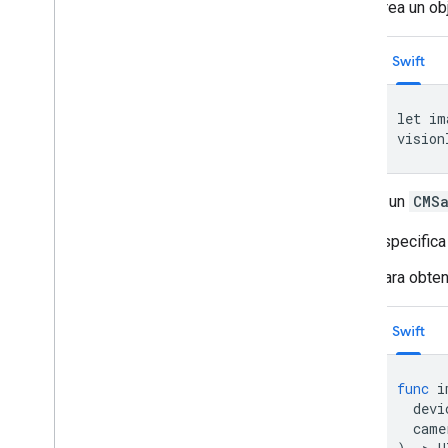
Crea un ob
Swift
let im
vision
Si usas un
CMS
Especifica
Para obtene
Swift
func
i
devi
came