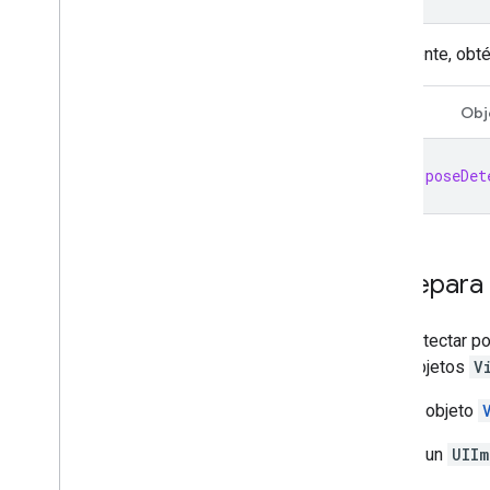
Finalmente, obté
Swift
Obj
let
poseDet
2
.
Prepara 
Para detectar po
crear objetos
V
Crea un objeto
Si usas un
UIIm