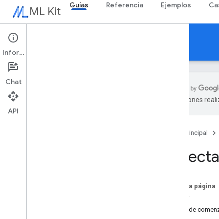
Guías
Referencia
Ejemplos
Ca
ML Kit
Guías
Información
Chat
traducciones real
API
Descripción general
Notas de la versión
Página principal
Errores conocidos
Programa de acceso anticipado
Detecta
Migración desde el Kit de AA para
Firebase
Migrar desde Mobile Vision
En esta página
Probar
IA generativa
Antes de comen
Descripción general