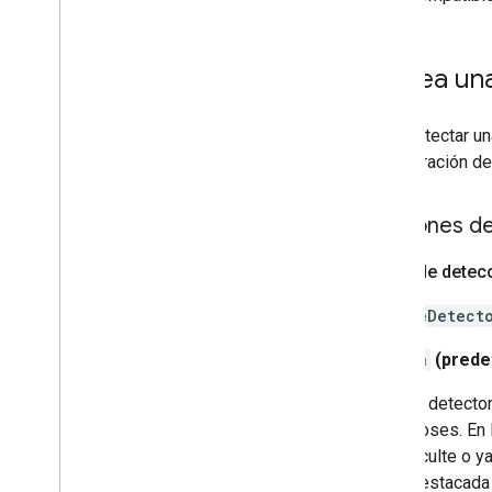
Colofón
Términos y privacidad
1
.
Crea una
Divulgación de datos de Android
Divulgación de datos de i
OS
Para detectar un
configuración de
Opciones d
Modo de detec
El
PoseDetect
stream
(prede
El detecto
poses. En 
oculte o y
destacada 