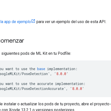
n
la app de ejemplo
para ver un ejemplo del uso de esta API.
comenzar
s siguientes pods de ML Kit en tu Podfile:
ou
want
to
use
the
base
implementation
:
oogleMLKit
/
PoseDetection
'
,
'
8.0.0
'
ou
want
to
use
the
accurate
implementation
:
oogleMLKit
/
PoseDetectionAccurate
'
,
'
8.0.0
'
 instalar o actualizar los pods de tu proyecto, abre el proyect
 con Xcode 13.2.1 o versiones posteriores.