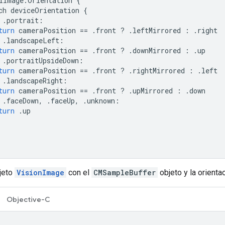
IImage
.
Orientation
{
ch
deviceOrientation
{
.
portrait
:
turn
cameraPosition
==
.
front
?
.
leftMirrored
:
.
right
.
landscapeLeft
:
turn
cameraPosition
==
.
front
?
.
downMirrored
:
.
up
.
portraitUpsideDown
:
turn
cameraPosition
==
.
front
?
.
rightMirrored
:
.
left
.
landscapeRight
:
turn
cameraPosition
==
.
front
?
.
upMirrored
:
.
down
.
faceDown
,
.
faceUp
,
.
unknown
:
turn
.
up
jeto
VisionImage
con el
CMSampleBuffer
objeto y la orientac
Objective-C