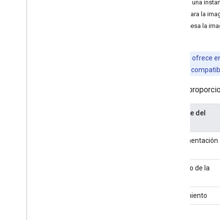
1. Crea una insta
Resúmenes (beta)
2. Prepara la im
Revisión del texto (beta)
3. Procesa la im
Reescritura (beta)
Descripción de la imagen (beta)
Reconocimiento de voz (alfa)
Esta API se ofrece en
Instrucción (beta)
interrumpan la compatibi
Programa de versión preliminar para
desarrolladores de AICore
ML Kit proporci
Vision
Nombre del
Reconocimiento de texto v2
SDK
Detección de rostro
Implementación
Detección de malla facial (Beta)
Detección de poses (Beta)
Descripción general
Tamaño de la
app
Android
i
OS
Rendimiento
Opciones de clasificación de poses
Segmentación de selfies (Beta)