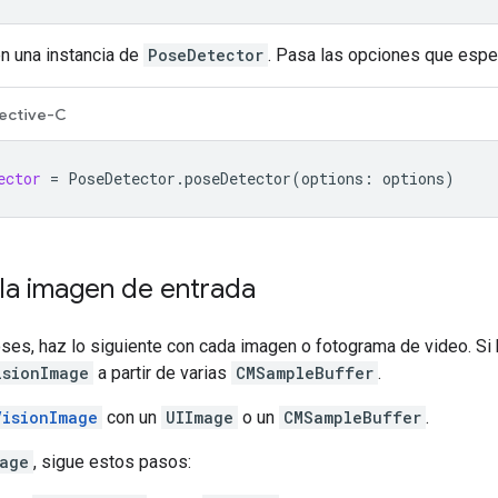
n una instancia de
PoseDetector
. Pasa las opciones que espec
ective-C
ector
=
PoseDetector
.
poseDetector
(
options
:
options
)
la imagen de entrada
ses, haz lo siguiente con cada imagen o fotograma de video. Si 
isionImage
a partir de varias
CMSampleBuffer
.
VisionImage
con un
UIImage
o un
CMSampleBuffer
.
age
, sigue estos pasos: