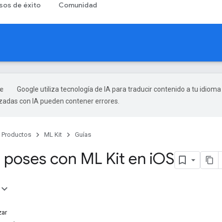
sos de éxito
Comunidad
Google utiliza tecnología de IA para traducir contenido a tu idioma
izadas con IA pueden contener errores.
Productos
ML Kit
Guías
 poses con ML Kit en i
OS
zar