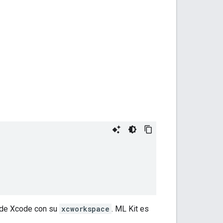
o de Xcode con su
xcworkspace
. ML Kit es