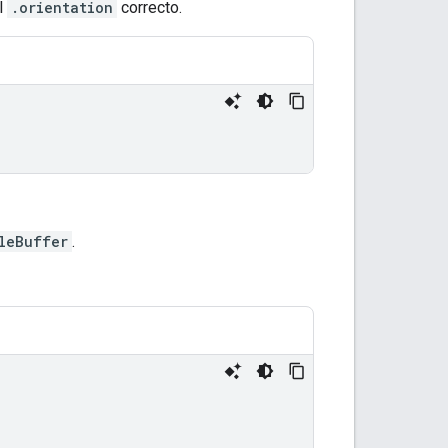
l
.orientation
correcto.
leBuffer
.