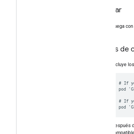
Segmentación de temas (beta)
Probar
Escáner de documentos
Escaneo de códigos de barras
Etiquetado de imágenes
Juega co
Detección y seguimiento de objetos
Reconocimiento de tinta digital
Antes de 
Modelos personalizados
Lenguaje natural
Incluye lo
Identificación de idiomas
Traducción
#
If
y
Respuesta inteligente
pod
'
G
Extracción de entidades (Beta)
#
If
y
Sugerencias
pod
'
G
Rutas de instalación de modelos en
Android
Reduce el tamaño del paquete de la
Después de
app para Android
compatible