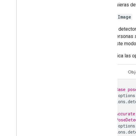
quieras de
singleImage
El detecto
personas s
este modo 
Especifica las o
Swift
Obj
// Base pos
let
options
options
.
det
// Accurate
// PoseDete
let
options
options
.
det