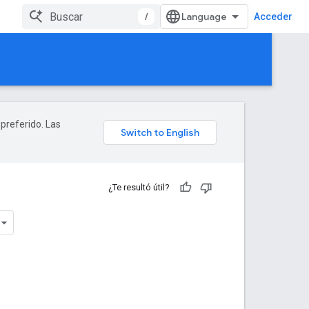
/
Acceder
 preferido. Las
¿Te resultó útil?