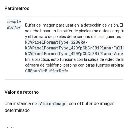
Parámetros
sample
Búfer de imagen para usar en la detección de visión. El b
Buffer
se debe basar en Un búfer de píxeles (no datos comprimi
y el formato de píxeles debe ser uno de los siguientes: -
kCVPixelFormatType_32BGRA
-
kCVPixelFormatType_420YpCbCr8BiPlanarFullRa
kCVPixelFormatType_420YpCbCr8BiPlanarVideo
En la práctica, esto funciona con la salida de video de la
cámara del teléfono, pero no con otras fuentes arbitraria
CMSampleBufferRef
s.
Valor de retorno
Una instancia de
VisionImage
con el búfer de imagen
determinado.