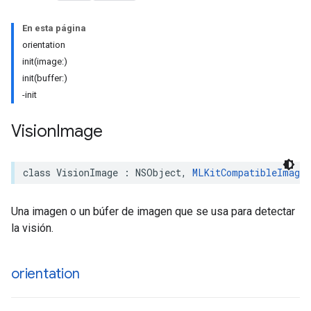
En esta página
orientation
init(image:)
init(buffer:)
-init
Vision
Image
class
VisionImage
:
NSObject
,
MLKitCompatibleImage
Una imagen o un búfer de imagen que se usa para detectar
la visión.
orientation