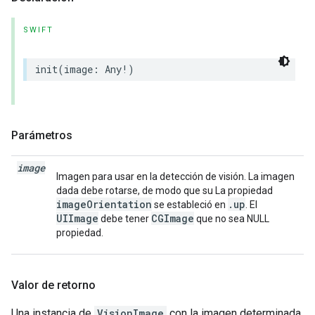
SWIFT
init
(
image
:
Any
!
)
Parámetros
image
Imagen para usar en la detección de visión. La imagen
dada debe rotarse, de modo que su La propiedad
imageOrientation
.up
se estableció en
. El
UIImage
CGImage
debe tener
que no sea NULL
propiedad.
Valor de retorno
Una instancia de
VisionImage
con la imagen determinada.