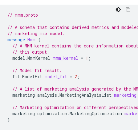
// mmm.proto
// A schema that contains derived metrics and modele
// marketing mix model.
message
Mmm
{
// A MMM kernel contains the core information abou
// this output.
model.MmmKernel
mmm_kernel
=
1
;
// Model fit result.
fit.ModelFit
model_fit
=
2
;
// A list of marketing analysis generated by the M
marketing.analysis.MarketingAnalysisList
marketing
// Marketing optimization on different perspective
marketing.optimization.MarketingOptimization
marke
}