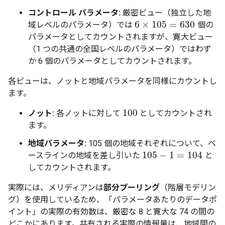
コントロール パラメータ:
厳密ビュー（独立した地
6
×
105
=
630
域レベルのパラメータ）では
個の
6
×
105
=
630
パラメータとしてカウントされますが、寛大ビュー
（1 つの共通の全国レベルのパラメータ）ではわず
か 6 個のパラメータとしてカウントされます。
各ビューは、ノットと地域パラメータを同様にカウントし
ます。
100
ノット:
各ノットに対して
としてカウントされ
100
ます。
地域パラメータ:
105 個の地域それぞれについて、ベ
105
−
1
=
104
ースラインの地域を差し引いた
と
105
−
1
=
104
してカウントされます。
実際には、メリディアンは
部分プーリング
（階層モデリン
グ）を使用しているため、「パラメータあたりのデータポ
イント」の実際の有効数は、厳密な 8 と寛大な 74 の間の
どこかにあります。共有される実際の情報量は、地域間の