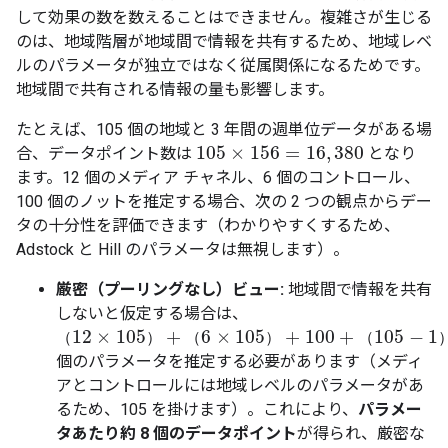
して効果の数を数えることはできません。複雑さが生じる
のは、地域階層が地域間で情報を共有するため、地域レベ
ルのパラメータが独立ではなく従属関係になるためです。
地域間で共有される情報の量も影響します。
たとえば、105 個の地域と 3 年間の週単位データがある場
105
×
156
=
16
,
380
合、データポイント数は
となり
105
×
156
=
16
,
380
ます。12 個のメディア チャネル、6 個のコントロール、
100 個のノットを推定する場合、次の 2 つの観点からデー
タの十分性を評価できます（わかりやすくするため、
Adstock と Hill のパラメータは無視します）。
厳密（プーリングなし）ビュー:
地域間で情報を共有
しないと仮定する場合は、
12
×
105
+
6
×
105
+
100
+
105
−
1
（
）
（
）
（
（
12
×
105
）
+
（
6
×
105
）
+
100
+
（
105
−
1
）
=
2
,
094
個のパラメータを推定する必要があります（メディ
アとコントロールには地域レベルのパラメータがあ
るため、105 を掛けます）。これにより、
パラメー
タあたり約 8 個のデータポイント
が得られ、厳密な