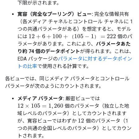
下限が示されます。
寛容（完全なプーリング）ビュー:
完全な情報共有
（各メディア チャネルとコントロール チャネルに 1
つの共通パラメータがある）を想定すると、モデル
12
+
6
+
100
+
105
−
1
=
222
には
個のパ
（
）
12
+
6
+
100
+
（
105
−
1
）
=
222
ラメータがあります。これにより、
パラメータあた
り約 74 個のデータポイント
が得られます。これは、
EDA パッケージの
パラメータに対するデータポイン
トの比率
で使用される計算です。
各ビューでは、同じメディア パラメータとコントロール
パラメータが次のようにカウントされます。
メディア パラメータ:
厳密ビューでは
12
×
105
=
1
,
260
個のパラメータ（独立した地
12
×
105
=
1
,
260
域レベルのパラメータ）としてカウントされます
12
が、寛容ビューではわずか
個のパラメータ（1
12
つの共通の全国レベルのパラメータ）としてカウン
トされます。