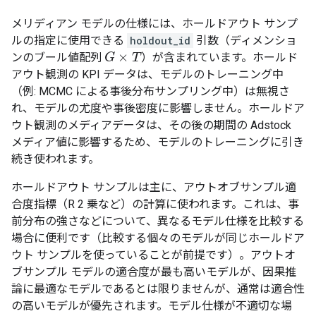
メリディアン モデルの仕様には、ホールドアウト サンプ
ルの指定に使用できる
holdout_id
引数（ディメンショ
×
ンのブール値配列
）が含まれています。ホールド
G
G
×
T
T
アウト観測の KPI データは、モデルのトレーニング中
（例: MCMC による事後分布サンプリング中）は無視さ
れ、モデルの尤度や事後密度に影響しません。ホールドア
ウト観測のメディアデータは、その後の期間の Adstock
メディア値に影響するため、モデルのトレーニングに引き
続き使われます。
ホールドアウト サンプルは主に、アウトオブサンプル適
合度指標（R 2 乗など）の計算に使われます。これは、事
前分布の強さなどについて、異なるモデル仕様を比較する
場合に便利です（比較する個々のモデルが同じホールドア
ウト サンプルを使っていることが前提です）。アウトオ
ブサンプル モデルの適合度が最も高いモデルが、因果推
論に最適なモデルであるとは限りませんが、通常は適合性
の高いモデルが優先されます。モデル仕様が不適切な場