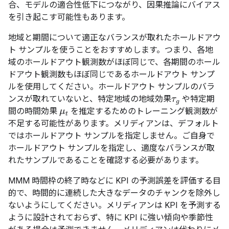
合、モデルの適合性低下につながり、因果推論にバイアス
を引き起こす可能性もあります。
地域と期間について適正なバランスが取れたホールドアウ
ト サンプルを使うことをおすすめします。つまり、各地
域のホールドアウト観測数がほぼ同じで、各期間のホール
ドアウト観測数もほぼ同じであるホールドアウト サンプ
ルを使用してください。ホールドアウト サンプルのバラ
ンスが取れていないと、特定地域の地域効果
や特定期
τ
τ
g
g
間の時間効果
を推定するためのトレーニング観測数が
μ
μ
t
t
不足する可能性があります。メリディアンは、デフォルト
ではホールドアウト サンプルを指定しません。ご自身で
ホールドアウト サンプルを指定し、適度なバランスが取
れたサンプルであることを確認する必要があります。
MMM 時間枠の終了時などに KPI の予測誤差を評価する目
的で、時間的に連続した大きなデータのチャンクを除外し
ないようにしてください。メリディアンは KPI を予測する
ように設計されておらず、特に KPI に強い傾向や季節性