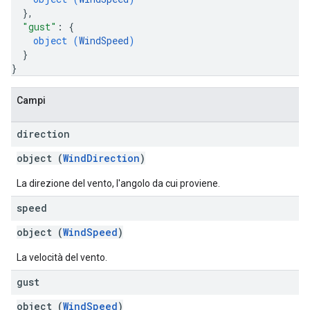
}
,
"gust"
: 
{
object (
WindSpeed
)
}
}
Campi
direction
object (
WindDirection
)
La direzione del vento, l'angolo da cui proviene.
speed
object (
WindSpeed
)
La velocità del vento.
gust
object (
WindSpeed
)