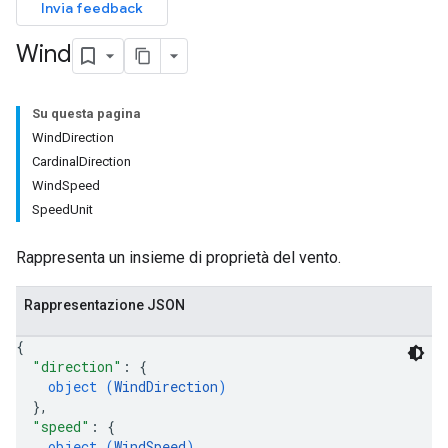
Invia feedback
Wind
Su questa pagina
WindDirection
CardinalDirection
WindSpeed
SpeedUnit
Rappresenta un insieme di proprietà del vento.
Rappresentazione JSON
{
"direction"
: 
{
object (
WindDirection
)
}
,
"speed"
: 
{
object (
WindSpeed
)