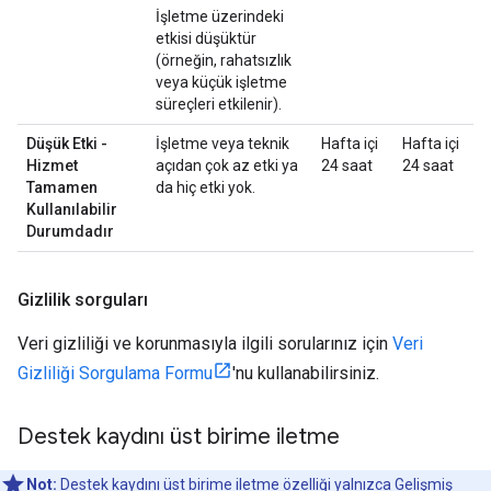
İşletme üzerindeki
etkisi düşüktür
(örneğin, rahatsızlık
veya küçük işletme
süreçleri etkilenir).
Düşük Etki -
İşletme veya teknik
Hafta içi
Hafta içi
Hizmet
açıdan çok az etki ya
24 saat
24 saat
Tamamen
da hiç etki yok.
Kullanılabilir
Durumdadır
Gizlilik sorguları
Veri gizliliği ve korunmasıyla ilgili sorularınız için
Veri
Gizliliği Sorgulama Formu
'nu kullanabilirsiniz.
Destek kaydını üst birime iletme
Not:
Destek kaydını üst birime iletme özelliği yalnızca
Gelişmiş