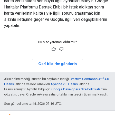
harita veri kalitesi sorunuyla ilgili ayrıntıları ekleyin. Google
Haritalar Platformu Destek Ekibi, bir istek aldıktan sonra
harita verilerinin kalitesiyle ilgili sorunu araştırmak için
sizinle iletişime geçer ve Google, ilgili veri değişikliklerini
yapabilir.
Bu size yardımcı oldu mu?
Geri bildirim gönderin
Aksi belirtilmediği sürece bu sayfanın içeriği
Creative Commons Atıf 4.0
Lisansı
altında ve kod örnekleri
Apache 2.0 Lisansı
altında
lisanslanmıştır. Ayrıntılı bilgi için
Google Developers Site Politikaları
'na
göz atın. Java, Oracle ve/veya satış ortaklarının tescilli ticari markasıdır.
Son güncelleme tarihi: 2026-07-16 UTC.