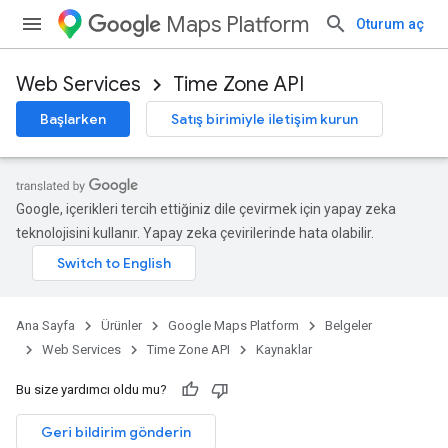
Maps Platform
Oturum aç
Web Services
Time Zone API
Başlarken
Satış birimiyle iletişim kurun
Google, içerikleri tercih ettiğiniz dile çevirmek için yapay zeka
teknolojisini kullanır. Yapay zeka çevirilerinde hata olabilir.
Ana Sayfa
Ürünler
Google Maps Platform
Belgeler
Web Services
Time Zone API
Kaynaklar
Bu size yardımcı oldu mu?
Geri bildirim gönderin