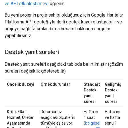
ve API etkinleştirmeyi
öğrenin.
Bu yeni projenin proje sahibi olduğunuz için Google Haritalar
Platformu API desteğiyle ilgili destek kaydı oluşturabilir ve
projeye bağlı faturalandırma hesabı hakkında sorgular
yapabilirsiniz.
Destek yanıt süreleri
Destek yanıt süreleri aşağıdaki tabloda belirtilmiştir (çözüm
süreleri değişiklik gösterebilir):
Öncelik düzeyi
Örnek durumlar
Standart
Gelişmiş
Destek
Destek
yanıt
yanıt
süresi
süresi
Kritik Etki -
Durumunuz
Hafta içi
Hafta içi
Hizmet, Üretim
aşağıdaki ölçütlerin
1 saat
ve hafta
Aşamasında
tümüyle eşleşiyor:
(
bölgesel
sonu 1