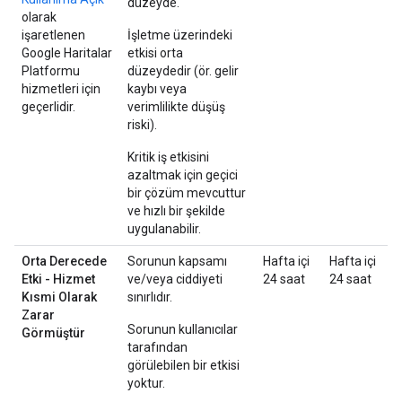
düzeyde.
olarak
işaretlenen
İşletme üzerindeki
Google Haritalar
etkisi orta
Platformu
düzeydedir (ör. gelir
hizmetleri için
kaybı veya
geçerlidir.
verimlilikte düşüş
riski).
Kritik iş etkisini
azaltmak için geçici
bir çözüm mevcuttur
ve hızlı bir şekilde
uygulanabilir.
Orta Derecede
Sorunun kapsamı
Hafta içi
Hafta içi
Etki - Hizmet
ve/veya ciddiyeti
24 saat
24 saat
Kısmi Olarak
sınırlıdır.
Zarar
Sorunun kullanıcılar
Görmüştür
tarafından
görülebilen bir etkisi
yoktur.