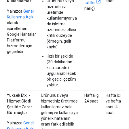
Kullanılamaz
Ürününüz veya
saat
tatiller
hizmetiniz
hariç)
Yalnızca
Genel
üretimde
Kullanıma Açık
kullanılamıyor ya
olarak
da işletme
işaretlenen
üzerindeki etkisi
Google Haritalar
kritik düzeyde
Platformu
(örneğin, gelir
hizmetleri için
kaybı)
geçerlidir.
Hızlı bir şekilde
(30 dakikadan
kısa sürede)
uygulanabilecek
bir geçici çözüm
yoktur.
Yüksek Etki -
Ürününüz veya
Hafta içi
Hafta içi
Hizmet Ciddi
hizmetiniz üretimde
24 saat
ve hafta
Şekilde Zarar
kullanılamaz hale
sonu 4
Görmüştür
gelmiş ve kullanıcıya
saat
yönelik hataların
Yalnızca
Genel
oranı fark edilebilir
Kullanıma Açık