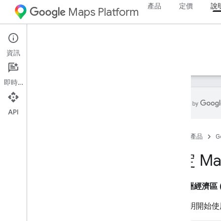
產品
定價
說
Maps Platform
Map Tiles API
資訊
指南
資源
即時通訊
API
Map Tiles API
首頁
產品
G
總覽
設定 Map 
設定
設定 Map Tiles API
歐洲經濟區 (
使用地圖圖塊
本文說明開始使用 M
2D 動態磚