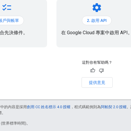
checklist
settings
. 帳戶與帳單
2. 啟用 API
合先決條件。
在 Google Cloud 專案中啟用 API
這對你有幫助嗎？
提供意見
面中的內容是採用
創用 CC 姓名標示 4.0 授權
，程式碼範例則為
阿帕契 2.0 授權
。
標。
9 (世界標準時間)。