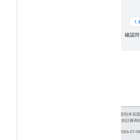
街景服務動態磚
3D 動態磚
處理錯誤
1
最佳做法
確認符
網路 API 最佳做法
3D 解決方案
3D 區域探索工具
3D 故事述說
除非另有註明，否則本頁
和/或其關聯企業的註冊商
上次更新時間：2026-07-0