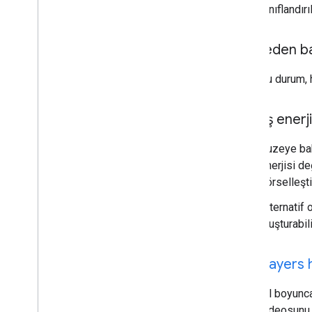
sınıflandırı
API neden ba
Bu durum, 
Güneş enerjis
Kuzeye bak
enerjisi de
görselleşti
Alternatif 
oluşturabili
data
Layers 
Yıl boyunca
videosunu o