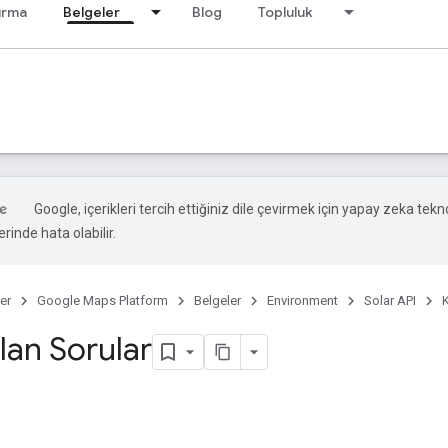
ırma
Belgeler
Blog
Topluluk
Google, içerikleri tercih ettiğiniz dile çevirmek için yapay zeka teknol
rinde hata olabilir.
er
Google Maps Platform
Belgeler
Environment
Solar API
lan Sorular