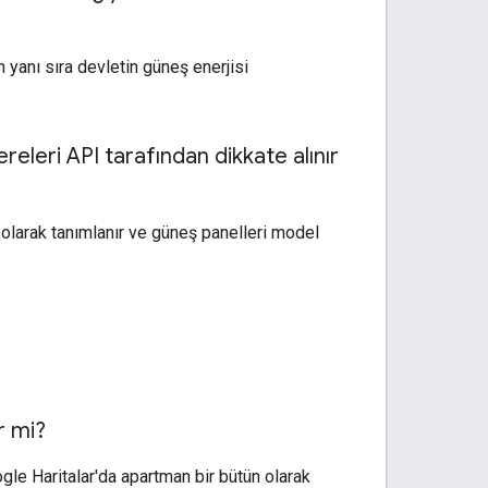
n yanı sıra devletin güneş enerjisi
releri API tarafından dikkate alınır
r olarak tanımlanır ve güneş panelleri model
ir mi?
ogle Haritalar'da apartman bir bütün olarak