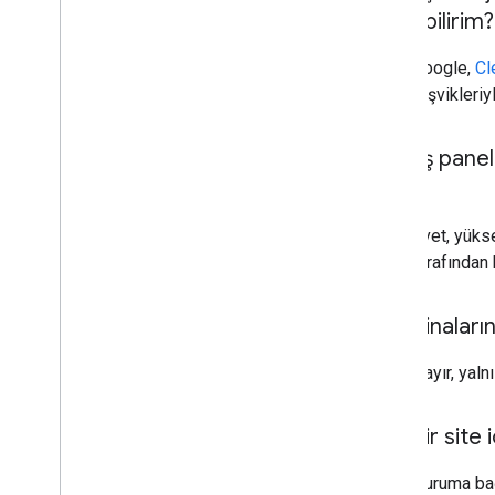
edinebilirim?
Google,
Cl
teşvikleriyle
Güneş paneli 
mı?
Evet, yükse
tarafından h
API
,
binaların
Hayır, yalnı
API
,
bir site 
Duruma bağl