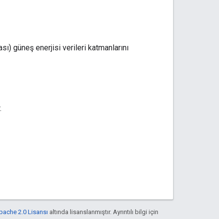
sı) güneş enerjisi verileri katmanlarını
.
pache 2.0 Lisansı
altında lisanslanmıştır. Ayrıntılı bilgi için