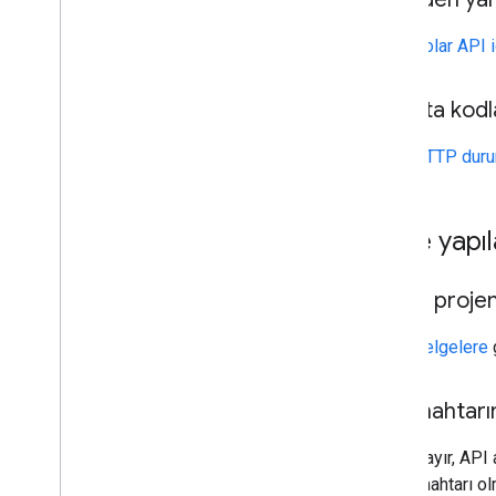
Solar API 
Bu hata kodl
HTTP duru
Proje yapı
Cloud projem
Belgelere
g
API anahtarım
Hayır, API 
anahtarı ol