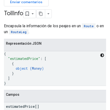
Enviar comentarios
Toll
Info
Encapsula la información de los peajes en un
o en
Route
un
.
RouteLeg
Representación JSON
{
"estimatedPrice"
: 
[
{
object (
Money
)
}
]
}
Campos
estimated
Price[]