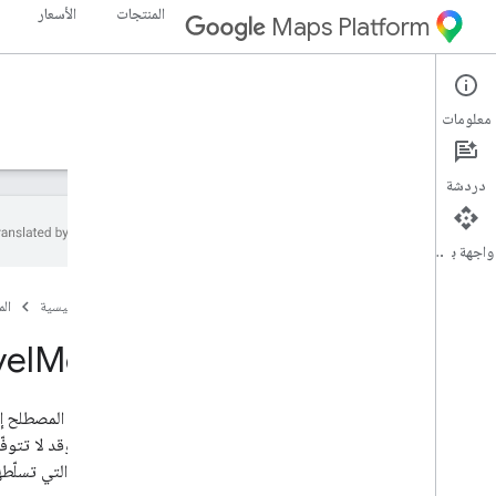
المنتجات
الأسعار
Maps Platform
Routes API
Web Services
معلومات
الأدلة
المرجع
الموارد
دردشة
واجهة برمجة التطبيقات
مرجع REST
الصفحة الرئيسية
ال
نظرة عامة
المستوى الأعلى
vel
Mode
الأنواع
معلومات الرجوع
يشير هذا المصطلح إل
Lat
Lng
تجريبي وقد لا تتوف
Localized
Text
المسارات التي تسلّطه
الموقع الجغرافي