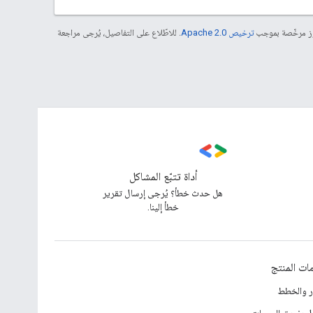
موز مرخّصة بموجب
ترخيص Apache 2.0‏
. للاطّلاع على التفاصيل، يُرجى مراجعة
أداة تتبّع المشاكل
هل حدث خطأ؟ يُرجى إرسال تقرير
خطأ إلينا.
ات المنتج
ار والخطط