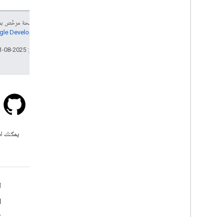
إنّ محتوى هذه الصفحة مرخّص 
سياسات موقع Google Developers‏
تاريخ التعديل الأخير: 2025-08-31 (حسب التوقيت العالمي المتفَّق عليه)
Stack Overflow
اطرح سؤالاً ضمن علامة google-
يمكنك اس
maps.
مزيد من المعلومات
ا
الأسئلة الشائعة
d