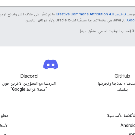
بموجب
ترخيص Creative Commons Attribution 4.0‏
ما لم يُنصّ على خلاف ذلك، ونماذج الر
. إنّ Java هي علامة تجارية مسجَّلة لشركة Oracle و/أو شركائها التابعين.
Discord
GitHub
تخدام نماذجنا وتجربتها
الدردشة مع المطوّرين الآخرين حول
بنفسك.
"منصة خرائط Google"
لأنظمة الأساسية
معلوم
Androi
الأسع