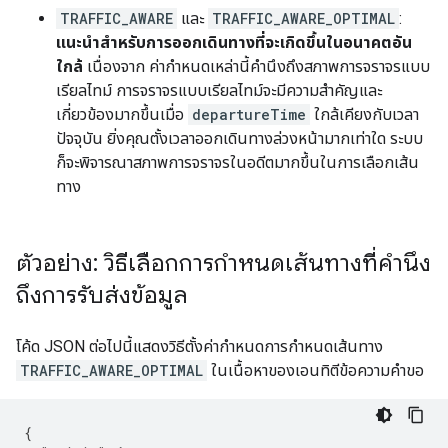
TRAFFIC_AWARE
และ
TRAFFIC_AWARE_OPTIMAL
:
แนะนำสำหรับการออกเดินทางที่จะเกิดขึ้นในอนาคตอัน
ใกล้
เนื่องจาก ค่ากำหนดเหล่านี้คำนึงถึงสภาพการจราจรแบบ
เรียลไทม์ การจราจรแบบเรียลไทม์จะมีความสำคัญและ
เกี่ยวข้องมากขึ้นเมื่อ
departureTime
ใกล้เคียงกับเวลา
ปัจจุบัน ยิ่งคุณตั้งเวลาออกเดินทางล่วงหน้ามากเท่าใด ระบบ
ก็จะพิจารณาสภาพการจราจรในอดีตมากขึ้นในการเลือกเส้น
ทาง
ตัวอย่าง: วิธีเลือกการกำหนดเส้นทางที่คำนึง
ถึงการรับส่งข้อมูล
โค้ด JSON ต่อไปนี้แสดงวิธีตั้งค่ากำหนดการกำหนดเส้นทาง
TRAFFIC_AWARE_OPTIMAL
ในเนื้อหาของเอนทิตีข้อความคำขอ
{