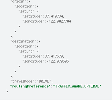
"origin"
:
{
"location"
:
{
"latLng"
:
{
"latitude"
:
37.419734
,
"longitude"
:-
122.0827784
}
}
},
"destination"
:
{
"location"
:
{
"latLng"
:
{
"latitude"
:
37.417670
,
"longitude"
:-
122.079595
}
}
},
"travelMode"
:
"DRIVE"
,
"routingPreference"
:
"TRAFFIC_AWARE_OPTIMAL"
}