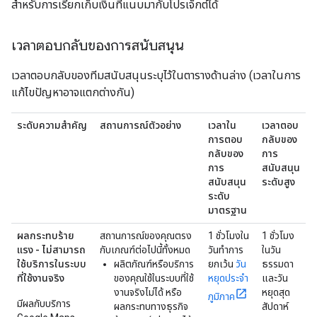
สำหรับการเรียกเก็บเงินที่แนบมากับโปรเจ็กต์ได้
เวลาตอบกลับของการสนับสนุน
เวลาตอบกลับของทีมสนับสนุนระบุไว้ในตารางด้านล่าง (เวลาในการ
แก้ไขปัญหาอาจแตกต่างกัน)
ระดับความสำคัญ
สถานการณ์ตัวอย่าง
เวลาใน
เวลาตอบ
การตอบ
กลับของ
กลับของ
การ
การ
สนับสนุน
สนับสนุน
ระดับสูง
ระดับ
มาตรฐาน
ผลกระทบร้าย
สถานการณ์ของคุณตรง
1 ชั่วโมงใน
1 ชั่วโมง
แรง - ไม่สามารถ
กับเกณฑ์ต่อไปนี้ทั้งหมด
วันทำการ
ในวัน
ใช้บริการในระบบ
ผลิตภัณฑ์หรือบริการ
ยกเว้น
วัน
ธรรมดา
ที่ใช้งานจริง
ของคุณใช้ในระบบที่ใช้
หยุดประจำ
และวัน
งานจริงไม่ได้ หรือ
หยุดสุด
ภูมิภาค
มีผลกับบริการ
ผลกระทบทางธุรกิจ
สัปดาห์