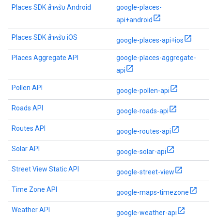
Places SDK สำหรับ Android
google-places-
api+android
Places SDK สำหรับ iOS
google-places-api+ios
Places Aggregate API
google-places-aggregate-
api
Pollen API
google-pollen-api
Roads API
google-roads-api
Routes API
google-routes-api
Solar API
google-solar-api
Street View Static API
google-street-view
Time Zone API
google-maps-timezone
Weather API
google-weather-api