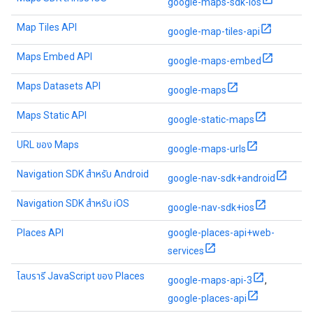
google-maps-sdk-ios
Map Tiles API
google-map-tiles-api
Maps Embed API
google-maps-embed
Maps Datasets API
google-maps
Maps Static API
google-static-maps
URL ของ Maps
google-maps-urls
Navigation SDK สำหรับ Android
google-nav-sdk+android
Navigation SDK สำหรับ iOS
google-nav-sdk+ios
Places API
google-places-api+web-
services
ไลบรารี JavaScript ของ Places
google-maps-api-3
,
google-places-api