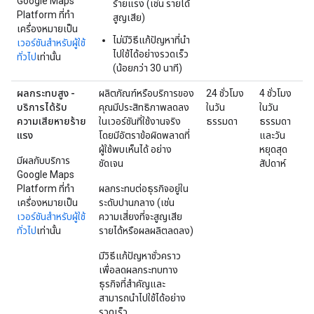
Google Maps
ร้ายแรง (เช่น รายได้
Platform ที่ทำ
สูญเสีย)
เครื่องหมายเป็น
ไม่มีวิธีแก้ปัญหาที่นำ
เวอร์ชันสำหรับผู้ใช้
ไปใช้ได้อย่างรวดเร็ว
ทั่วไป
เท่านั้น
(น้อยกว่า 30 นาที)
ผลกระทบสูง -
ผลิตภัณฑ์หรือบริการของ
24 ชั่วโมง
4 ชั่วโมง
บริการได้รับ
คุณมีประสิทธิภาพลดลง
ในวัน
ในวัน
ความเสียหายร้าย
ในเวอร์ชันที่ใช้งานจริง
ธรรมดา
ธรรมดา
แรง
โดยมีอัตราข้อผิดพลาดที่
และวัน
ผู้ใช้พบเห็นได้ อย่าง
หยุดสุด
มีผลกับบริการ
ชัดเจน
สัปดาห์
Google Maps
Platform ที่ทำ
ผลกระทบต่อธุรกิจอยู่ใน
เครื่องหมายเป็น
ระดับปานกลาง (เช่น
เวอร์ชันสำหรับผู้ใช้
ความเสี่ยงที่จะสูญเสีย
ทั่วไป
เท่านั้น
รายได้หรือผลผลิตลดลง)
มีวิธีแก้ปัญหาชั่วคราว
เพื่อลดผลกระทบทาง
ธุรกิจที่สำคัญและ
สามารถนำไปใช้ได้อย่าง
รวดเร็ว