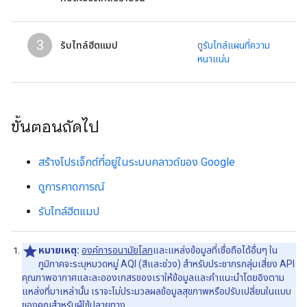
3
รับไทล์ฮีตแมป
ดู
รับไทล์แผนที่ความ
หนาแน่น
ขั้นตอนถัดไป
สร้างโปรเจ็กต์ที่อยู่ในระบบคลาวด์ของ Google
ดูการคาดการณ์
รับไทล์ฮีตแมป
หมายเหตุ:
องค์การอนามัยโลก
และแหล่งข้อมูลที่เชื่อถือได้อื่นๆ ใน
ภูมิภาคจะระบุหมวดหมู่ AQI (สีและช่วง) สำหรับประชากรกลุ่มเสี่ยง API
คุณภาพอากาศและละอองเกสรของเราให้ข้อมูลและคำแนะนำโดยอิงตาม
แหล่งที่มาเหล่านั้น เราจะไม่ประมวลผลข้อมูลสุขภาพหรือปรับเปลี่ยนในแบบ
ของคุณสำหรับผู้ใช้ปลายทาง