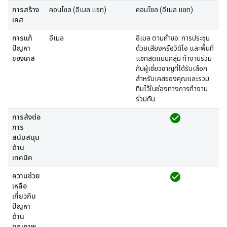
การสร้าง
คอนโซล (อีเมล แชท)
คอนโซล (อีเมล แชท)
เคส
การแก้
อีเมล
อีเมล ตามคำขอ: การประชุม
ปัญหา
ด้วยเสียงหรือวิดีโอ และพื้นที่
ของเคส
แชทสดแบบกลุ่ม ทำงานร่วม
กับผู้เชี่ยวชาญที่ได้รับเลือก
สำหรับเคสของคุณและรวม
ทีมไว้ในช่องทางการทำงาน
ร่วมกัน
check_circle
การส่งต่อ
การ
สนับสนุน
ด้าน
เทคนิค
check_circle
ความช่วย
เหลือ
เกี่ยวกับ
ปัญหา
ด้าน
คุณภาพ