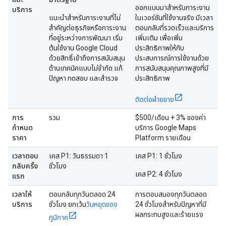
ออกแบบมาสำหรับภาระงาน
บริการ
แนะนำสำหรับภาระงานที่ไม่
ในเวอร์ชันที่ใช้งานจริง มีเวลา
สำคัญต่อธุรกิจหรือภาระงาน
ตอบกลับที่รวดเร็วและบริการ
ที่อยู่ระหว่างการพัฒนา เริ่ม
เพิ่มเติม เพื่อเพิ่ม
ต้นใช้งาน Google Cloud
ประสิทธิภาพให้กับ
ด้วยสิทธิ์เข้าถึงการสนับสนุน
ประสบการณ์การใช้งานด้วย
ด้านเทคนิคแบบไม่จำกัด แก้
การสนับสนุนคุณภาพสูงที่มี
ปัญหา ทดสอบ และสำรวจ
ประสิทธิภาพ
ติดต่อฝ่ายขาย
การ
รวม
$500/เดือน + 3% ของค่า
กำหนด
บริการ Google Maps
ราคา
Platform รายเดือน
เวลาตอบ
เคส P1: วันธรรมดา 1
เคส P1: 1 ชั่วโมง
กลับครั้ง
ชั่วโมง
เคส P2: 4 ชั่วโมง
แรก
เวลาให้
ตอบกลับทุกวันตลอด 24
การตอบสนองทุกวันตลอด
บริการ
ชั่วโมง ยกเว้น
วันหยุดของ
24 ชั่วโมงสำหรับปัญหาที่มี
ผลกระทบสูงและร้ายแรง
ภูมิภาค