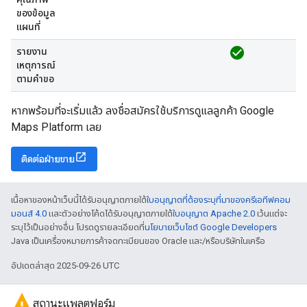
ของข้อมูล
แผนที่
check_circle
รายงาน
เหตุการณ์
ตามคำขอ
หากพร้อมที่จะเริ่มแล้ว ลงชื่อสมัครใช้บริการดูแลลูกค้า Google
Maps Platform เลย
ติดต่อฝ่ายขาย
เนื้อหาของหน้าเว็บนี้ได้รับอนุญาตภายใต้
ใบอนุญาตที่ต้องระบุที่มาของครีเอทีฟคอม
มอนส์ 4.0
และตัวอย่างโค้ดได้รับอนุญาตภายใต้
ใบอนุญาต Apache 2.0
เว้นแต่จะ
ระบุไว้เป็นอย่างอื่น โปรดดูรายละเอียดที่
นโยบายเว็บไซต์ Google Developers
Java เป็นเครื่องหมายการค้าจดทะเบียนของ Oracle และ/หรือบริษัทในเครือ
อัปเดตล่าสุด 2025-09-26 UTC
สถานะแพลตฟอร์ม