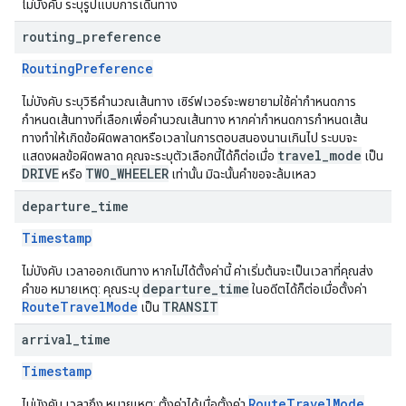
ไม่บังคับ ระบุรูปแบบการเดินทาง
routing
_
preference
RoutingPreference
ไม่บังคับ ระบุวิธีคำนวณเส้นทาง เซิร์ฟเวอร์จะพยายามใช้ค่ากำหนดการ
กำหนดเส้นทางที่เลือกเพื่อคำนวณเส้นทาง หากค่ากำหนดการกำหนดเส้น
ทางทำให้เกิดข้อผิดพลาดหรือเวลาในการตอบสนองนานเกินไป ระบบจะ
travel_mode
แสดงผลข้อผิดพลาด คุณจะระบุตัวเลือกนี้ได้ก็ต่อเมื่อ
เป็น
DRIVE
TWO_WHEELER
หรือ
เท่านั้น มิฉะนั้นคำขอจะล้มเหลว
departure
_
time
Timestamp
ไม่บังคับ เวลาออกเดินทาง หากไม่ได้ตั้งค่านี้ ค่าเริ่มต้นจะเป็นเวลาที่คุณส่ง
departure_time
คำขอ หมายเหตุ: คุณระบุ
ในอดีตได้ก็ต่อเมื่อตั้งค่า
RouteTravelMode
TRANSIT
เป็น
arrival
_
time
Timestamp
RouteTravelMode
ไม่บังคับ เวลาถึง หมายเหตุ: ตั้งค่าได้เมื่อตั้งค่า