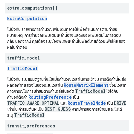
extra
_
computations[]
ExtraComputation
ไม่บังคับ รายการการคำนวณเพิ่มเติมที่อาจใช้เพื่อดำเนินการตามคำขอ
หมายเหตุ: การคำนวณเพิ่มเติมเหล่านี้อาจแสดงช่องเพิ่มเติมในการตอบ
กลับ นอกจากนี้ คุณต้องระบุช่องพิเศษเหล่านี้ในฟิลด์มาสก์ด้วยเพื่อให้แสดง
ผลในคำตอบ
traffic
_
model
TrafficModel
ไม่บังคับ ระบุสมมติฐานที่จะใช้เมื่อคำนวณเวลาในการเข้าชม การตั้งค่านี้จะส่ง
RouteMatrixElement
ผลต่อค่าที่แสดงในช่องระยะเวลาใน
ซึ่งมีเวลาที่
TrafficModel
คาดการณ์ในการเข้าชมตามค่าเฉลี่ยในอดีต
ใช้ได้กับ
RoutingPreference
คำขอที่ตั้งค่า
เป็น
TRAFFIC_AWARE_OPTIMAL
RouteTravelMode
DRIVE
และ
เป็น
BEST_GUESS
เท่านั้น ค่าเริ่มต้นจะเป็น
หากมีการขอการเข้าชมและไม่ได้
TrafficModel
ระบุ
transit
_
preferences