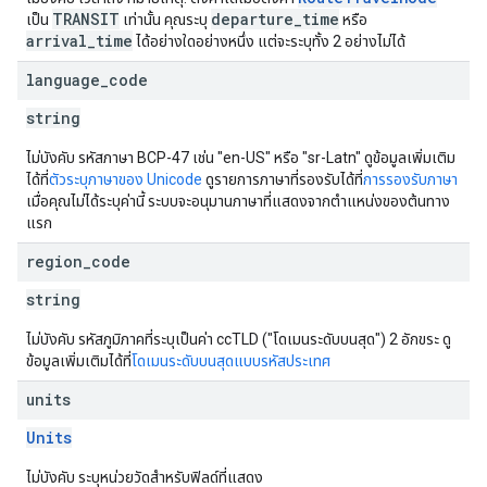
TRANSIT
departure_time
เป็น
เท่านั้น คุณระบุ
หรือ
arrival_time
ได้อย่างใดอย่างหนึ่ง แต่จะระบุทั้ง 2 อย่างไม่ได้
language
_
code
string
ไม่บังคับ รหัสภาษา BCP-47 เช่น "en-US" หรือ "sr-Latn" ดูข้อมูลเพิ่มเติม
ได้ที่
ตัวระบุภาษาของ Unicode
ดูรายการภาษาที่รองรับได้ที่
การรองรับภาษา
เมื่อคุณไม่ได้ระบุค่านี้ ระบบจะอนุมานภาษาที่แสดงจากตำแหน่งของต้นทาง
แรก
region
_
code
string
ไม่บังคับ รหัสภูมิภาคที่ระบุเป็นค่า ccTLD ("โดเมนระดับบนสุด") 2 อักขระ ดู
ข้อมูลเพิ่มเติมได้ที่
โดเมนระดับบนสุดแบบรหัสประเทศ
units
Units
ไม่บังคับ ระบุหน่วยวัดสำหรับฟิลด์ที่แสดง