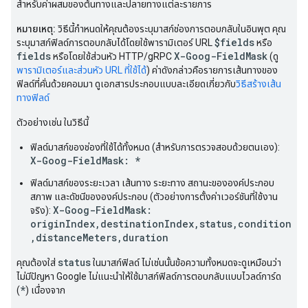
สำหรับค่าผสมของต้นทางและปลายทางแต่ละรายการ
หมายเหตุ:
วิธีนี้กำหนดให้คุณต้องระบุมาสก์ช่องการตอบกลับในอินพุต คุณ
$fields
ระบุมาสก์ฟิลด์การตอบกลับได้โดยใช้พารามิเตอร์ URL
หรือ
fields
X-Goog-FieldMask
หรือโดยใช้ส่วนหัว HTTP/gRPC
(ดู
พารามิเตอร์และส่วนหัว URL ที่ใช้ได้
) ค่าดังกล่าวคือรายการเส้นทางของ
ฟิลด์ที่คั่นด้วยคอมมา ดูเอกสารประกอบแบบละเอียดเกี่ยวกับ
วิธีสร้างเส้น
ทางฟิลด์
ตัวอย่างเช่น ในวิธีนี้
ฟิลด์มาสก์ของช่องที่ใช้ได้ทั้งหมด (สำหรับการตรวจสอบด้วยตนเอง):
X-Goog-FieldMask: *
ฟิลด์มาสก์ของระยะเวลา เส้นทาง ระยะทาง สถานะขององค์ประกอบ
สภาพ และดัชนีขององค์ประกอบ (ตัวอย่างการตั้งค่าเวอร์ชันที่ใช้งาน
X-Goog-FieldMask:
จริง):
originIndex,destinationIndex,status,condition
,distanceMeters,duration
status
คุณต้องใส่
ในมาสก์ฟิลด์ ไม่เช่นนั้นข้อความทั้งหมดจะดูเหมือนว่า
ไม่มีปัญหา Google ไม่แนะนำให้ใช้มาสก์ฟิลด์การตอบกลับแบบไวลด์การ์ด
*
(
) เนื่องจาก