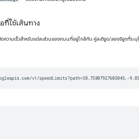
อที่ใช้เส้นทาง
กัดความเร็วสำหรับแต่ละส่วนของถนนที่อยู่ใกล้กับ คู่ละติจูด/ลองจิจูดที่
ogleapis.com/v1/speedLimits?path=38.75807927603043,-9.0