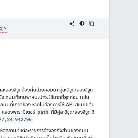
KEY
และลองจิจูดต้องคั่นด้วยคอมมา คู่ละติจูด/ลองจิจูด
 ถนนที่ยานพาหนะน่าจะใช้มากที่สุดก่อน (เช่น
ถนนที่เกี่ยวข้อง หากไม่ต้องการให้ API สแนปเส้น
นี้ แสดงพารามิเตอร์
path
ที่มีคู่ละติจูด/ลองจิจูด 3
77,24.942796
หัสสถานที่แต่ละรายการอ้างอิงถึงส่วนของถนน
 คำตอบจะมีขีดจำกัดความเร็วสำหรับรหัสสถานที่แต่ละ