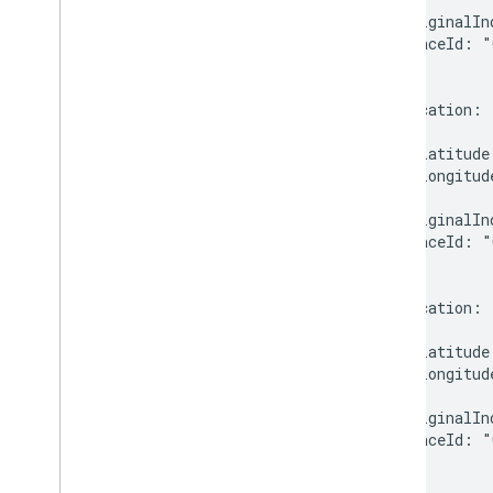
      originalIn
      placeId: "
    },

    {

      location:

      {

        latitude
        longitud
      },

      originalIn
      placeId: "
    },

    {

      location:

      {

        latitude
        longitud
      },

      originalIn
      placeId: "
    }

  ],
