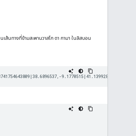
ระบุในเส้นทางที่ข้ามสะพานวาสโก ดา กามา ในลิสบอน
3741754643809|38.6896537,-9.1770515|41.1399289,-8.609407