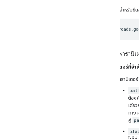
ส่งคำขอสำหรับขีด
https://roads.go
การใช้พารามิเ
พารามิเตอร์ที่จำเ
พารามิเตอร
pat
ต้องค
เดีย
ทาง ค
คู่
p
pla
ไม่ใช