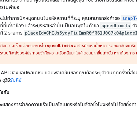
ารในคำขอ
จะไม่ทำการปักหมุดถนนในรหัสสถานที่ที่ระบุ คุณสามารถส่งคำขอ
snapT
ี่ที่เกี่ยวข้อง แล้วระบุรหัสเหล่านั้นเป็นอินพุตในคำขอ
speedLimits
ตั
ที่ 2 รายการ
placeId=ChIJs5ydyTiuEmsR0fRSlU0C7k0&place
กัดความเร็วแต่ละรายการใน
speedLimits
อาร์เรย์ของเนื้อหาการตอบกลับจะทริก
ะบบก็จะส่งองค์ประกอบจำกัดความเร็วกลับมาในคำตอบมากขึ้นเท่านั้น หากต้องการ เพิ
์ API ของแอปพลิเคชัน แอปพลิเคชันของคุณต้องระบุตัวตนทุกครั้งที่ส่
ดูวิธี
รับคีย์
ังคับ
ะแสดงการจำกัดความเร็วเป็นกิโลเมตรหรือไมล์ต่อชั่วโมงหรือไม่ โดยตั้งค่