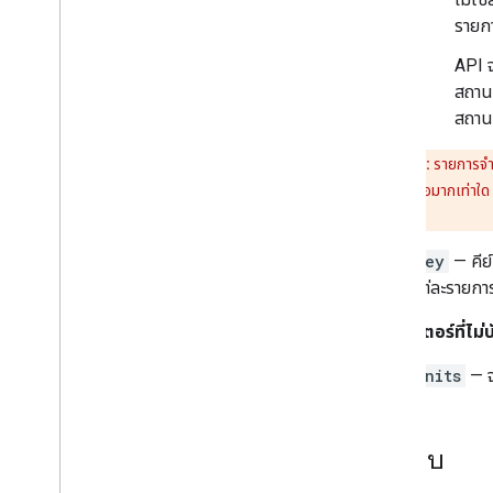
รายก
API 
สถานท
สถาน
ข้อควรระวัง:
รายการจำ
placeID
ในคำขอมากเท่าใด ร
ต่ำที่จำเป็น
key
— คีย
แต่ละรายการ 
พารามิเตอร์ที่ไม่บ
units
— จ
คำตอบ