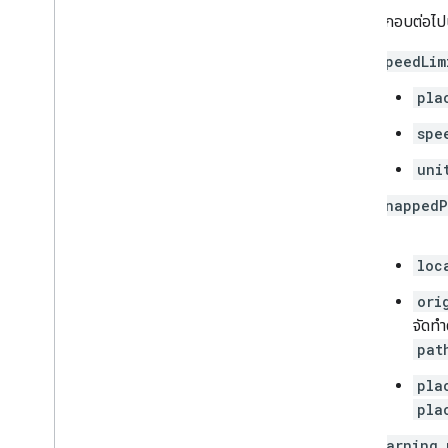
องค์ประกอบต่อไ
speedLim
pla
spe
uni
snappedP
นี้
loc
ori
จัดทำ
pat
pla
pla
warning_