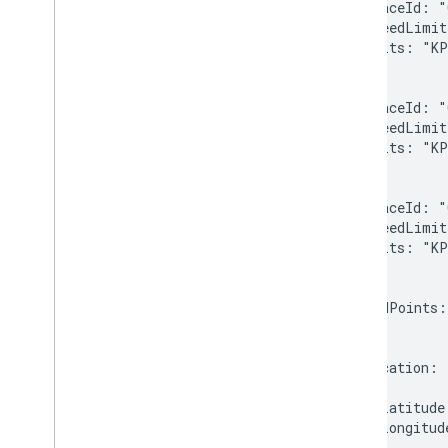
      placeId: "
      speedLimit
      units: "KP
    },

    {

      placeId: "
      speedLimit
      units: "KP
    },

    {

      placeId: "
      speedLimit
      units: "KP
    }

  ],

  snappedPoints:

  [

    {

      location:

      {

        latitude
        longitud
      },
