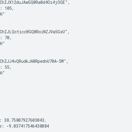
ChIJX12duJAwGQ0Ra0d4Oi4jOGE",

: 105,

H"

ChIJLQcticc0GQ0RoiNZJVa5GxU",

: 70,

H"

ChIJJ4vQRudkJA0RpednU70A-5M",

: 55,

H"

: 38.75807927603043,

e: -9.037417546438084
