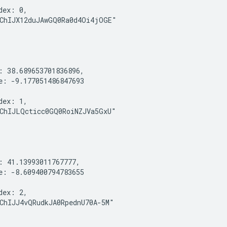
dex: 0,

ChIJX12duJAwGQ0Ra0d4Oi4jOGE"

: 38.689653701836896,

e: -9.177051486847693

dex: 1,

ChIJLQcticc0GQ0RoiNZJVa5GxU"

: 41.13993011767777,

e: -8.609400794783655

dex: 2,

ChIJJ4vQRudkJA0RpednU70A-5M"
