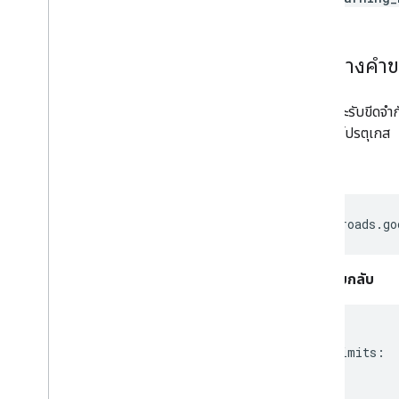
ตัวอย่างคำข
คำขอนี้จะรับขีดจำ
ประเทศโปรตุเกส
คำขอ
https://roads.go
การตอบกลับ
{

  speedLimits:

  [

    {
