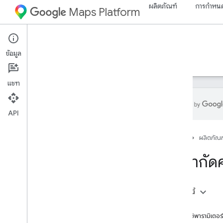
ผลิตภัณฑ์
การกำหนด
Maps Platform
Web Services
Roads API
ข้อมูล
คำแนะนำ
ทรัพยากร
แชท
API
Roads API
หน้าแรก
ผลิตภัณฑ
ภาพรวม
ขีดจำกัด
ตั้งค่า
ตั้งค่า Roads API
ในหน้านี้
คู่มือนักพัฒนาซอฟต์แวร์
คำขอ
ลากเส้นทางไปตามถนน
การใช้พารามิเตอร์