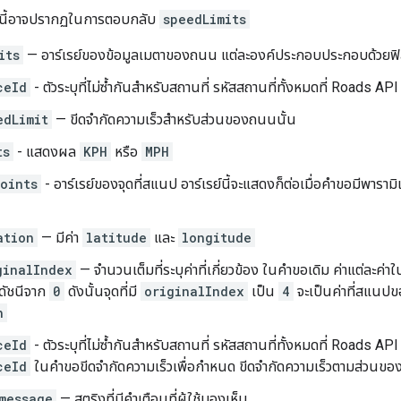
ปนี้อาจปรากฏในการตอบกลับ
speedLimits
its
— อาร์เรย์ของข้อมูลเมตาของถนน แต่ละองค์ประกอบประกอบด้วยฟิลด
ceId
- ตัวระบุที่ไม่ซ้ำกันสำหรับสถานที่ รหัสสถานที่ทั้งหมดที่
Roads API
edLimit
— ขีดจำกัดความเร็วสำหรับส่วนของถนนนั้น
ts
- แสดงผล
KPH
หรือ
MPH
oints
- อาร์เรย์ของจุดที่สแนป อาร์เรย์นี้จะแสดงก็ต่อเมื่อคำขอมีพารามิ
ation
— มีค่า
latitude
และ
longitude
ginalIndex
— จำนวนเต็มที่ระบุค่าที่เกี่ยวข้อง ในคำขอเดิม ค่าแต่ละค่า
ดัชนีจาก
0
ดังนั้นจุดที่มี
originalIndex
เป็น
4
จะเป็นค่าที่สแนปของ
h
ceId
- ตัวระบุที่ไม่ซ้ำกันสำหรับสถานที่ รหัสสถานที่ทั้งหมดที่
Roads API
ceId
ในคำขอขีดจำกัดความเร็วเพื่อกำหนด ขีดจำกัดความเร็วตามส่วนของ
message
— สตริงที่มีคำเตือนที่ผู้ใช้มองเห็น