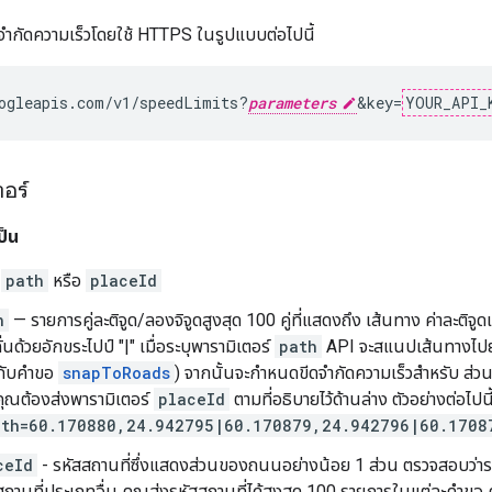
จำกัดความเร็วโดยใช้ HTTPS ในรูปแบบต่อไปนี้
ogleapis.com/v1/speedLimits?
parameters
&key=
YOUR_API_
ตอร์
ป็น
์
path
หรือ
placeId
h
— รายการคู่ละติจูด/ลองจิจูดสูงสุด 100 คู่ที่แสดงถึง เส้นทาง ค่าละติจูด
ั่นด้วยอักขระไปป์ "|" เมื่อระบุพารามิเตอร์
path
API จะสแนปเส้นทางไปยัง
วกับคำขอ
snapToRoads
) จากนั้นจะกำหนดขีดจำกัดความเร็วสำหรับ ส่วน
ุณต้องส่งพารามิเตอร์
placeId
ตามที่อธิบายไว้ด้านล่าง ตัวอย่างต่อไป
ath=60.170880,24.942795|60.170879,24.942796|60.1708
ceId
- รหัสสถานที่ซึ่งแสดงส่วนของถนนอย่างน้อย 1 ส่วน ตรวจสอบว่าร
่สถานที่ประเภทอื่น คุณส่งรหัสสถานที่ได้สูงสุด 100 รายการในแต่ละคำขอ