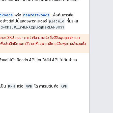
oRoads
หรือ
nearestRoads
เพื่อค้นหารหัส
วอย่างต่อไปนี้แสดงพารามิเตอร์
placeId
ที่มีรหัส
Id=ChIJW__r4ERXzpQRgkeRL6P0m3Y
เกอร์
SKU: ถนน - การจำกัดความเร็ว
ยิ่งมีอินพุต
path
และ
่มประสิทธิภาพค่าใช้จ่าย ให้ส่งพารามิเตอร์อินพุตตามจำนวนขั้น
งคำขอไปยัง
Roads API
โดยใส่คีย์ API ไปกับคำขอ
าเป็น
KPH
หรือ
MPH
ได้ ค่าเริ่มต้นคือ
KPH