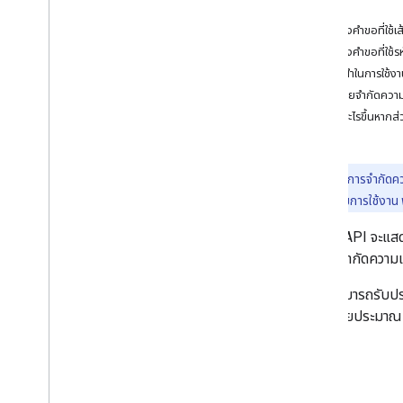
ถนนที่ใกล้ที่สุด
คำตอบ
ขีดจํากัดความเร็ว
ตัวอย่างคำขอที่ใช้เ
แนวคิดขั้นสูง
ตัวอย่างคำขอที่ใช้ร
การแก้ปัญหา
คำแนะนำในการใช้ง
เครื่องมือตรวจสอบถนน
ทำไมป้ายจำกัดความ
จะเกิดอะไรขึ้นหา
แนวทางปฏิบัติแนะนำ
แนวทางปฏิบัติแนะนําสําหรับบริการเว็บ
ไลบรารีไคลเอ็นต์
ประกาศ:
บริการจำกัดคว
ราคาแบบจ่ายตามการใช้งาน ฟี
Roads API
จะแสด
ผลการจำกัดความเร
เราไม่สามารถรับป
ข้อมูลโดยประมาณ ไ
คำขอ