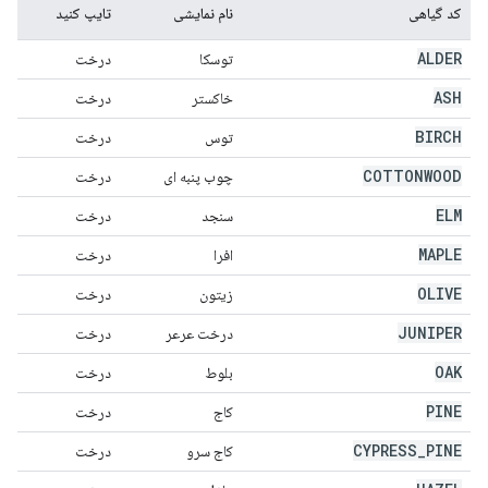
کد گیاهی
نام نمایشی
تایپ کنید
ALDER
توسکا
درخت
ASH
خاکستر
درخت
BIRCH
توس
درخت
COTTONWOOD
چوب پنبه ای
درخت
ELM
سنجد
درخت
MAPLE
افرا
درخت
OLIVE
زیتون
درخت
JUNIPER
درخت عرعر
درخت
OAK
بلوط
درخت
PINE
کاج
درخت
CYPRESS
_
PINE
کاج سرو
درخت