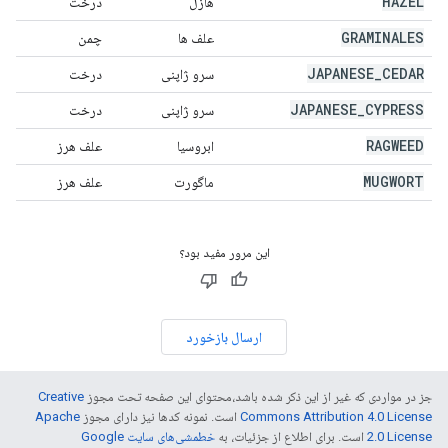
HAZEL
هازل
درخت
GRAMINALES
علف ها
چمن
JAPANESE
_
CEDAR
سرو ژاپنی
درخت
JAPANESE
_
CYPRESS
سرو ژاپنی
درخت
RAGWEED
ابروسیا
علف هرز
MUGWORT
ماگورت
علف هرز
این مرور مفید بود؟
ارسال بازخورد
جز در مواردی که غیر از این ذکر شده باشد،‌محتوای این صفحه تحت مجوز
Creative
Commons Attribution 4.0 License
است. نمونه کدها نیز دارای مجوز
Apache
2.0 License
است. برای اطلاع از جزئیات، به
خطمشی‌های سایت Google