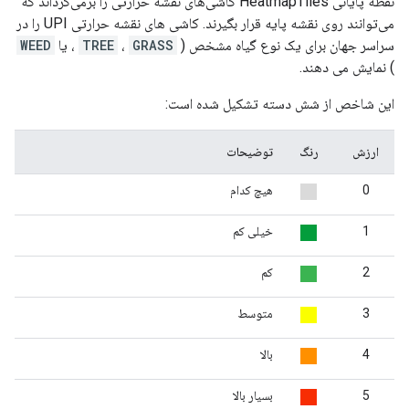
نقطه پایانی HeatmapTiles کاشی‌های نقشه حرارتی را برمی‌گرداند که
می‌توانند روی نقشه پایه قرار بگیرند. کاشی های نقشه حرارتی UPI را در
سراسر جهان برای یک نوع گیاه مشخص (
GRASS
،
TREE
، یا
WEED
) نمایش می دهند.
این شاخص از شش دسته تشکیل شده است:
ارزش
رنگ
توضیحات
0
هیچ کدام
1
خیلی کم
2
کم
3
متوسط
4
بالا
5
بسیار بالا