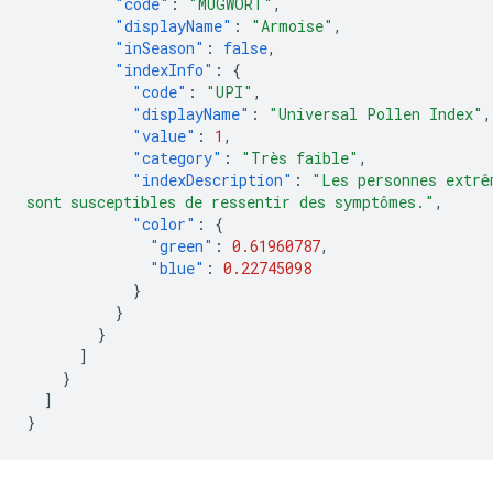
"code"
:
"MUGWORT"
,
"displayName"
:
"Armoise"
,
"inSeason"
:
false
,
"indexInfo"
:
{
"code"
:
"UPI"
,
"displayName"
:
"Universal Pollen Index"
,
"value"
:
1
,
"category"
:
"Très faible"
,
"indexDescription"
:
"Les personnes extrê
sont susceptibles de ressentir des symptômes."
,
"color"
:
{
"green"
:
0.61960787
,
"blue"
:
0.22745098
}
}
}
]
}
]
}