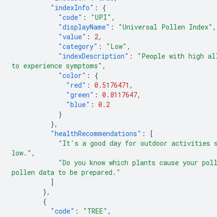
"indexInfo"
:
{
"code"
:
"UPI"
,
"displayName"
:
"Universal Pollen Index"
,
"value"
:
2
,
"category"
:
"Low"
,
"indexDescription"
:
"People with high al
to experience symptoms"
,
"color"
:
{
"red"
:
0.5176471
,
"green"
:
0.8117647
,
"blue"
:
0.2
}
},
"healthRecommendations"
:
[
"It's a good day for outdoor activities 
low."
,
"Do you know which plants cause your pol
pollen data to be prepared."
]
},
{
"code"
:
"TREE"
,