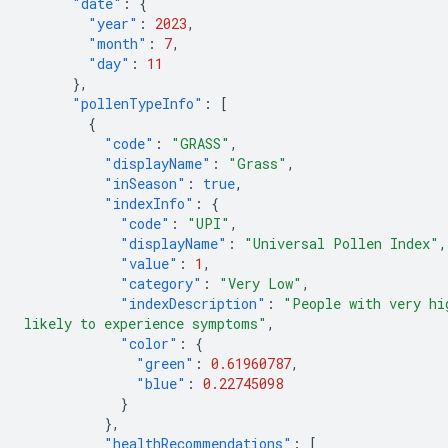
"date"
:
{
"year"
:
2023
,
"month"
:
7
,
"day"
:
11
},
"pollenTypeInfo"
:
[
{
"code"
:
"GRASS"
,
"displayName"
:
"Grass"
,
"inSeason"
:
true
,
"indexInfo"
:
{
"code"
:
"UPI"
,
"displayName"
:
"Universal Pollen Index"
,
"value"
:
1
,
"category"
:
"Very Low"
,
"indexDescription"
:
"People with very hi
likely to experience symptoms"
,
"color"
:
{
"green"
:
0.61960787
,
"blue"
:
0.22745098
}
},
"healthRecommendations"
:
[