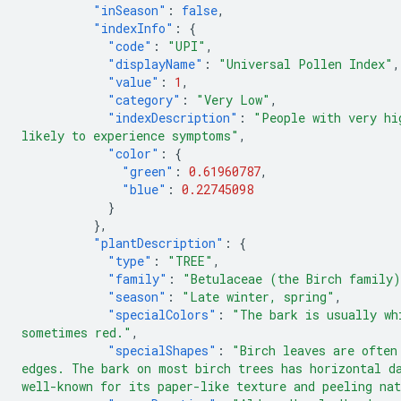
"inSeason"
:
false
,
"indexInfo"
:
{
"code"
:
"UPI"
,
"displayName"
:
"Universal Pollen Index"
,
"value"
:
1
,
"category"
:
"Very Low"
,
"indexDescription"
:
"People with very hi
likely to experience symptoms"
,
"color"
:
{
"green"
:
0.61960787
,
"blue"
:
0.22745098
}
},
"plantDescription"
:
{
"type"
:
"TREE"
,
"family"
:
"Betulaceae (the Birch family
"season"
:
"Late winter, spring"
,
"specialColors"
:
"The bark is usually wh
sometimes red."
,
"specialShapes"
:
"Birch leaves are often
edges. The bark on most birch trees has horizontal d
well-known for its paper-like texture and peeling na