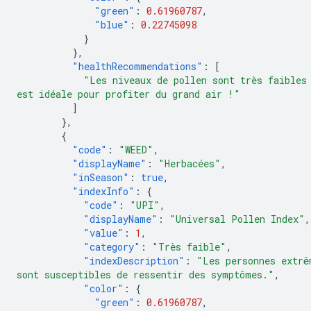
"green"
:
0.61960787
,
"blue"
:
0.22745098
}
},
"healthRecommendations"
:
[
"Les niveaux de pollen sont très faibles
est idéale pour profiter du grand air !"
]
},
{
"code"
:
"WEED"
,
"displayName"
:
"Herbacées"
,
"inSeason"
:
true
,
"indexInfo"
:
{
"code"
:
"UPI"
,
"displayName"
:
"Universal Pollen Index"
,
"value"
:
1
,
"category"
:
"Très faible"
,
"indexDescription"
:
"Les personnes extrê
sont susceptibles de ressentir des symptômes."
,
"color"
:
{
"green"
:
0.61960787
,