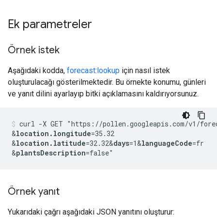
Ek parametreler
Örnek istek
Aşağıdaki kodda,
forecast:lookup
için nasıl istek
oluşturulacağı gösterilmektedir. Bu örnekte konumu, günleri
ve yanıt dilini ayarlayıp bitki açıklamasını kaldırıyorsunuz.
curl -X GET "https://pollen.googleapis.com/v1/fore
&
location.longitude
=35.32
&
location.latitude
=32.32
&
days
=1
&
languageCode
=fr
&
plantsDescription
Örnek yanıt
Yukarıdaki çağrı aşağıdaki JSON yanıtını oluşturur: