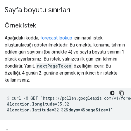
Sayfa boyutu sınırları
Örnek istek
Aşağıdaki kodda,
forecast:lookup
için nasıl istek
oluşturulacağı gösterilmektedir. Bu örnekte, konumu, tahmin
edilen gün sayısını (bu örnekte 4) ve sayfa boyutu sınırını 1
olarak ayarlarsınız. Bu istek, yalnızca ilk gün için tahmini
döndürür. Yanıt,
nextPageToken
özelliğini içerir. Bu
özelliği, 4 günün 2. gününe erişmek için ikinci bir istekte
kullanırsınız.
curl -X GET "https://pollen.googleapis.com/v1/fore
&
location.longitude
=35.32
&
location.latitude
=32.32
&
days
=4
&
pageSize