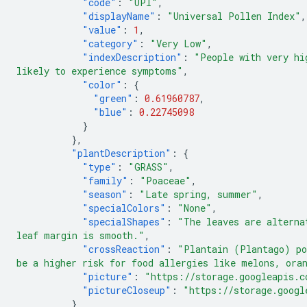
"code"
:
"UPI"
,
"displayName"
:
"Universal Pollen Index"
,
"value"
:
1
,
"category"
:
"Very Low"
,
"indexDescription"
:
"People with very hi
likely to experience symptoms"
,
"color"
:
{
"green"
:
0.61960787
,
"blue"
:
0.22745098
}
},
"plantDescription"
:
{
"type"
:
"GRASS"
,
"family"
:
"Poaceae"
,
"season"
:
"Late spring, summer"
,
"specialColors"
:
"None"
,
"specialShapes"
:
"The leaves are alterna
leaf margin is smooth."
,
"crossReaction"
:
"Plantain (Plantago) po
be a higher risk for food allergies like melons, ora
"picture"
:
"https://storage.googleapis.c
"pictureCloseup"
:
"https://storage.googl
}