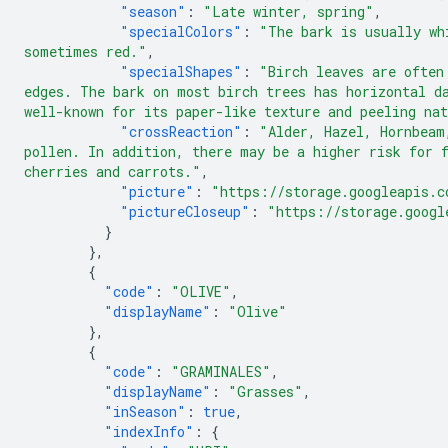
"season"
:
"Late winter, spring"
,
"specialColors"
:
"The bark is usually wh
sometimes red."
,
"specialShapes"
:
"Birch leaves are often
edges. The bark on most birch trees has horizontal d
well-known for its paper-like texture and peeling na
"crossReaction"
:
"Alder, Hazel, Hornbeam
pollen. In addition, there may be a higher risk for 
cherries and carrots."
,
"picture"
:
"https://storage.googleapis.c
"pictureCloseup"
:
"https://storage.googl
}
},
{
"code"
:
"OLIVE"
,
"displayName"
:
"Olive"
},
{
"code"
:
"GRAMINALES"
,
"displayName"
:
"Grasses"
,
"inSeason"
:
true
,
"indexInfo"
:
{