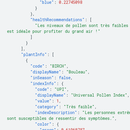
"blue"
:
0.22745098
}
},
"healthRecommendations"
:
[
"Les niveaux de pollen sont très faibles
est idéale pour profiter du grand air !"
]
}
],
"plantInfo"
:
[
{
"code"
:
"BIRCH"
,
"displayName"
:
"Bouleau"
,
"inSeason"
:
false
,
"indexInfo"
:
{
"code"
:
"UPI"
,
"displayName"
:
"Universal Pollen Index"
,
"value"
:
1
,
"category"
:
"Très faible"
,
"indexDescription"
:
"Les personnes extrê
sont susceptibles de ressentir des symptômes."
,
"color"
:
{
"green"
:
0.61960787
,