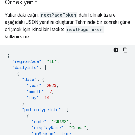
Örnek yanıt
Yukarıdaki çağrı,
nextPageToken
dahil olmak üzere
aşağıdaki JSON yanıtını oluşturur. Tahminde bir sonraki güne
erişmek için ikinci bir istekte
nextPageToken
kullanırsınız.
{
"regionCode"
:
"IL"
,
"dailyInfo"
:
[
{
"date"
:
{
"year"
:
2023
,
"month"
:
7
,
"day"
:
14
},
"pollenTypeInfo"
:
[
{
"code"
:
"GRASS"
,
"displayName"
:
"Grass"
,
"inSeason"
:
true
,