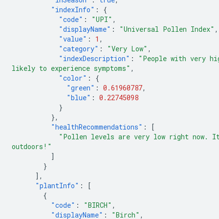
"indexInfo"
:
{
"code"
:
"UPI"
,
"displayName"
:
"Universal Pollen Index"
,
"value"
:
1
,
"category"
:
"Very Low"
,
"indexDescription"
:
"People with very hi
likely to experience symptoms"
,
"color"
:
{
"green"
:
0.61960787
,
"blue"
:
0.22745098
}
},
"healthRecommendations"
:
[
"Pollen levels are very low right now. I
outdoors!"
]
}
],
"plantInfo"
:
[
{
"code"
:
"BIRCH"
,
"displayName"
:
"Birch"
,