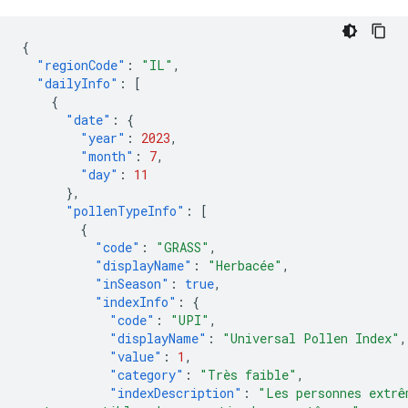
{
"regionCode"
:
"IL"
,
"dailyInfo"
:
[
{
"date"
:
{
"year"
:
2023
,
"month"
:
7
,
"day"
:
11
},
"pollenTypeInfo"
:
[
{
"code"
:
"GRASS"
,
"displayName"
:
"Herbacée"
,
"inSeason"
:
true
,
"indexInfo"
:
{
"code"
:
"UPI"
,
"displayName"
:
"Universal Pollen Index"
,
"value"
:
1
,
"category"
:
"Très faible"
,
"indexDescription"
:
"Les personnes extrê