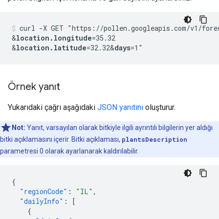
curl -X GET "https://pollen.googleapis.com/v1/fore
&
location.longitude
=35.32
&
location.latitude
=32.32
&
days
Örnek yanıt
Yukarıdaki çağrı aşağıdaki
JSON yanıtını
oluşturur.
Not:
Yanıt, varsayılan olarak bitkiyle ilgili ayrıntılı bilgilerin yer aldığı
bitki açıklamasını içerir. Bitki açıklaması,
plantsDescription
parametresi 0 olarak ayarlanarak kaldırılabilir.
{
"regionCode"
:
"IL"
,
"dailyInfo"
:
[
{