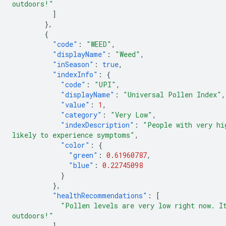
outdoors!"
]
},
{
"code"
:
"WEED"
,
"displayName"
:
"Weed"
,
"inSeason"
:
true
,
"indexInfo"
:
{
"code"
:
"UPI"
,
"displayName"
:
"Universal Pollen Index"
,
"value"
:
1
,
"category"
:
"Very Low"
,
"indexDescription"
:
"People with very hi
likely to experience symptoms"
,
"color"
:
{
"green"
:
0.61960787
,
"blue"
:
0.22745098
}
},
"healthRecommendations"
:
[
"Pollen levels are very low right now. I
outdoors!"
]