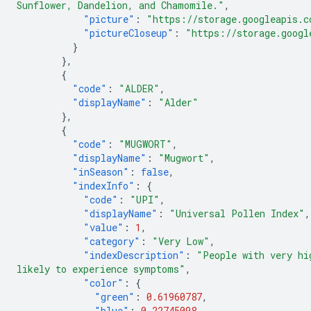
Sunflower, Dandelion, and Chamomile."
,
"picture"
:
"https://storage.googleapis.c
"pictureCloseup"
:
"https://storage.googl
}
},
{
"code"
:
"ALDER"
,
"displayName"
:
"Alder"
},
{
"code"
:
"MUGWORT"
,
"displayName"
:
"Mugwort"
,
"inSeason"
:
false
,
"indexInfo"
:
{
"code"
:
"UPI"
,
"displayName"
:
"Universal Pollen Index"
,
"value"
:
1
,
"category"
:
"Very Low"
,
"indexDescription"
:
"People with very hi
likely to experience symptoms"
,
"color"
:
{
"green"
:
0.61960787
,
"blue"
:
0.22745098