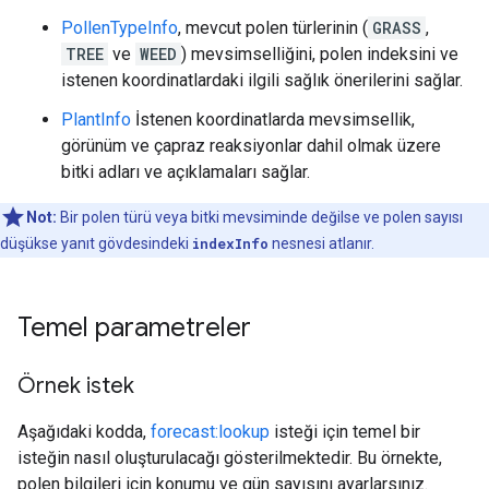
PollenTypeInfo
, mevcut polen türlerinin (
GRASS
,
TREE
ve
WEED
) mevsimselliğini, polen indeksini ve
istenen koordinatlardaki ilgili sağlık önerilerini sağlar.
PlantInfo
İstenen koordinatlarda mevsimsellik,
görünüm ve çapraz reaksiyonlar dahil olmak üzere
bitki adları ve açıklamaları sağlar.
Not:
Bir polen türü veya bitki mevsiminde değilse ve polen sayısı
düşükse yanıt gövdesindeki
indexInfo
nesnesi atlanır.
Temel parametreler
Örnek istek
Aşağıdaki kodda,
forecast:lookup
isteği için temel bir
isteğin nasıl oluşturulacağı gösterilmektedir. Bu örnekte,
polen bilgileri için konumu ve gün sayısını ayarlarsınız.