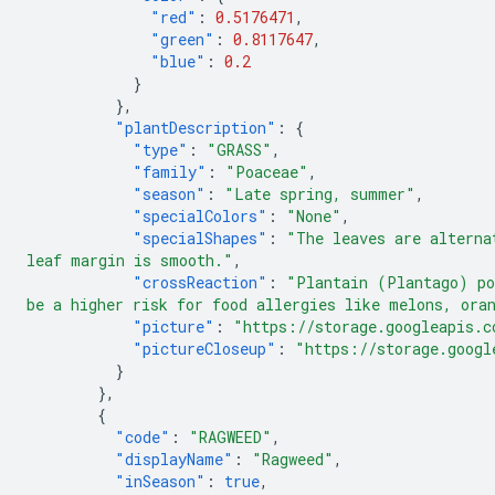
"red"
:
0.5176471
,
"green"
:
0.8117647
,
"blue"
:
0.2
}
},
"plantDescription"
:
{
"type"
:
"GRASS"
,
"family"
:
"Poaceae"
,
"season"
:
"Late spring, summer"
,
"specialColors"
:
"None"
,
"specialShapes"
:
"The leaves are alterna
leaf margin is smooth."
,
"crossReaction"
:
"Plantain (Plantago) po
be a higher risk for food allergies like melons, ora
"picture"
:
"https://storage.googleapis.c
"pictureCloseup"
:
"https://storage.googl
}
},
{
"code"
:
"RAGWEED"
,
"displayName"
:
"Ragweed"
,
"inSeason"
:
true
,