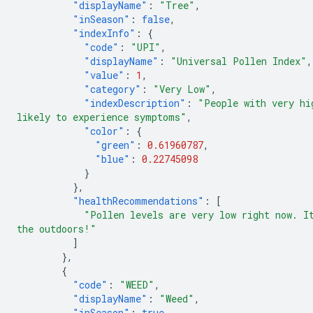
"displayName"
:
"Tree"
,
"inSeason"
:
false
,
"indexInfo"
:
{
"code"
:
"UPI"
,
"displayName"
:
"Universal Pollen Index"
,
"value"
:
1
,
"category"
:
"Very Low"
,
"indexDescription"
:
"People with very hi
likely to experience symptoms"
,
"color"
:
{
"green"
:
0.61960787
,
"blue"
:
0.22745098
}
},
"healthRecommendations"
:
[
"Pollen levels are very low right now. I
the outdoors!"
]
},
{
"code"
:
"WEED"
,
"displayName"
:
"Weed"
,
"inSeason"
:
true
,