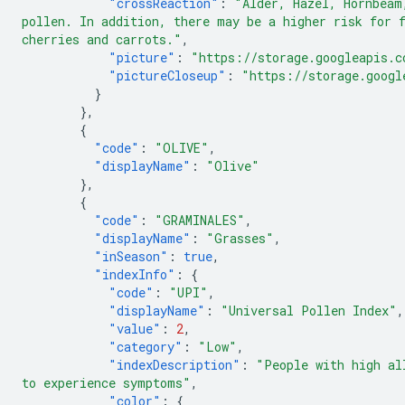
"crossReaction"
:
"Alder, Hazel, Hornbeam
pollen. In addition, there may be a higher risk for 
cherries and carrots."
,
"picture"
:
"https://storage.googleapis.c
"pictureCloseup"
:
"https://storage.googl
}
},
{
"code"
:
"OLIVE"
,
"displayName"
:
"Olive"
},
{
"code"
:
"GRAMINALES"
,
"displayName"
:
"Grasses"
,
"inSeason"
:
true
,
"indexInfo"
:
{
"code"
:
"UPI"
,
"displayName"
:
"Universal Pollen Index"
,
"value"
:
2
,
"category"
:
"Low"
,
"indexDescription"
:
"People with high al
to experience symptoms"
,
"color"
:
{