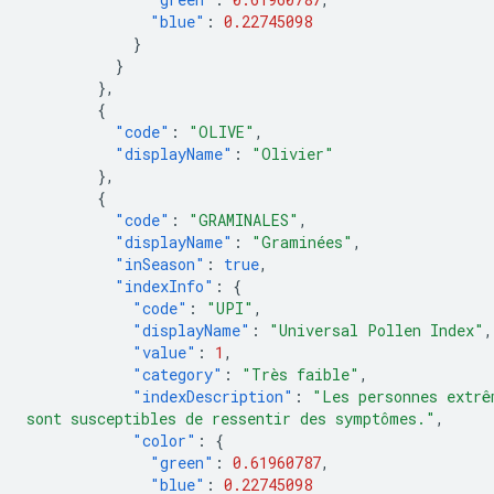
"blue"
:
0.22745098
}
}
},
{
"code"
:
"OLIVE"
,
"displayName"
:
"Olivier"
},
{
"code"
:
"GRAMINALES"
,
"displayName"
:
"Graminées"
,
"inSeason"
:
true
,
"indexInfo"
:
{
"code"
:
"UPI"
,
"displayName"
:
"Universal Pollen Index"
,
"value"
:
1
,
"category"
:
"Très faible"
,
"indexDescription"
:
"Les personnes extrê
sont susceptibles de ressentir des symptômes."
,
"color"
:
{
"green"
:
0.61960787
,
"blue"
:
0.22745098