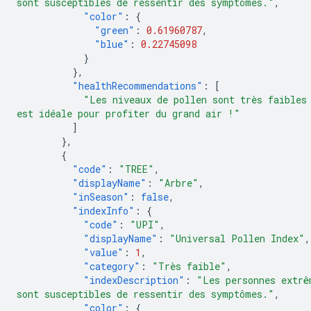
sont susceptibles de ressentir des symptômes."
,
"color"
:
{
"green"
:
0.61960787
,
"blue"
:
0.22745098
}
},
"healthRecommendations"
:
[
"Les niveaux de pollen sont très faibles
est idéale pour profiter du grand air !"
]
},
{
"code"
:
"TREE"
,
"displayName"
:
"Arbre"
,
"inSeason"
:
false
,
"indexInfo"
:
{
"code"
:
"UPI"
,
"displayName"
:
"Universal Pollen Index"
,
"value"
:
1
,
"category"
:
"Très faible"
,
"indexDescription"
:
"Les personnes extrê
sont susceptibles de ressentir des symptômes."
,
"color"
:
{