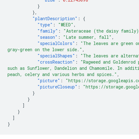
}
},
"plantDescription"
:
{
"type"
:
"WEED"
,
"family"
:
"Asteraceae (the daisy family
"season"
:
"Late summer, fall"
,
"specialColors"
:
"The leaves are green o
gray-green on the lower side."
,
"specialShapes"
:
"The leaves are alterna
"crossReaction"
:
"Ragweed and Goldenrod 
such as Sunflower, Dandelion and Chamomile. In addit
peach, celery and various herbs and spices."
,
"picture"
:
"https://storage.googleapis.c
"pictureCloseup"
:
"https://storage.googl
}
}
]
}
]
}