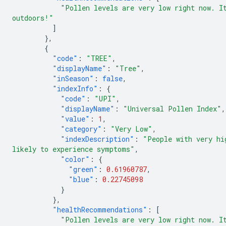
"Pollen levels are very low right now. I
outdoors!"
]
},
{
"code"
:
"TREE"
,
"displayName"
:
"Tree"
,
"inSeason"
:
false
,
"indexInfo"
:
{
"code"
:
"UPI"
,
"displayName"
:
"Universal Pollen Index"
,
"value"
:
1
,
"category"
:
"Very Low"
,
"indexDescription"
:
"People with very hi
likely to experience symptoms"
,
"color"
:
{
"green"
:
0.61960787
,
"blue"
:
0.22745098
}
},
"healthRecommendations"
:
[
"Pollen levels are very low right now. I