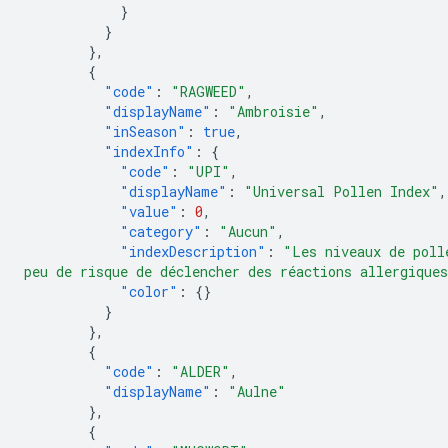
}
}
},
{
"code"
:
"RAGWEED"
,
"displayName"
:
"Ambroisie"
,
"inSeason"
:
true
,
"indexInfo"
:
{
"code"
:
"UPI"
,
"displayName"
:
"Universal Pollen Index"
,
"value"
:
0
,
"category"
:
"Aucun"
,
"indexDescription"
:
"Les niveaux de poll
peu de risque de déclencher des réactions allergique
"color"
:
{}
}
},
{
"code"
:
"ALDER"
,
"displayName"
:
"Aulne"
},
{