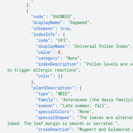
},
{
"code"
:
"RAGWEED"
,
"displayName"
:
"Ragweed"
,
"inSeason"
:
true
,
"indexInfo"
:
{
"code"
:
"UPI"
,
"displayName"
:
"Universal Pollen Index"
,
"value"
:
0
,
"category"
:
"None"
,
"indexDescription"
:
"Pollen levels are v
to trigger allergic reactions"
,
"color"
:
{}
},
"plantDescription"
:
{
"type"
:
"WEED"
,
"family"
:
"Asteraceae (the daisy family
"season"
:
"Late summer, fall"
,
"specialColors"
:
"None"
,
"specialShapes"
:
"The leaves are alterna
lobed. The leaf margin is smooth or serrated."
,
"crossReaction"
:
"Mugwort and Goldenrod 