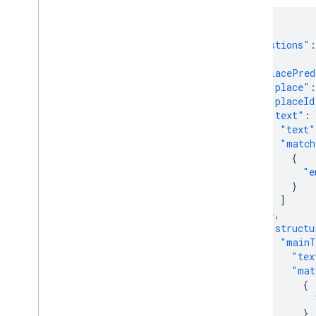
{
"suggestions"
:
{
"placePred
"place"
:
"placeId
"text"
:
"text"
"match
{
"e
}
]
},
"structu
"mainT
"tex
"mat
{
}