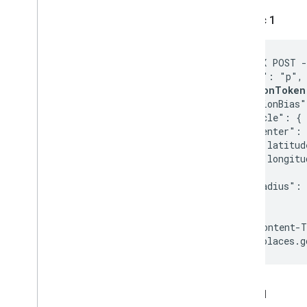
Запрос 1
curl -X POST -
  "input": "p",

  "
sessionToken
  "locationBias"
    "circle": {

      "center": 
        "latitud
        "longitu
      },

      "radius": 
    }

  }

}' -H 'Content-T
Ответ 1