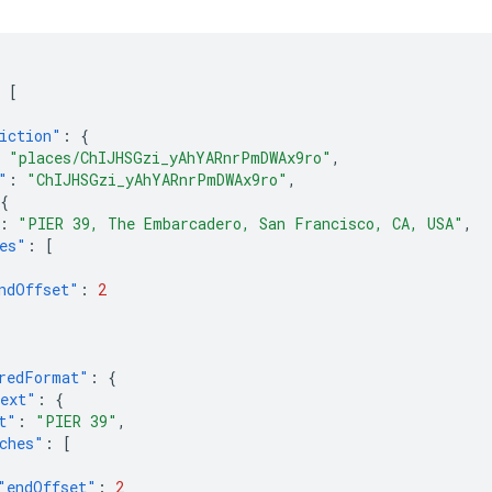
[
iction"
:
{
"places/ChIJHSGzi_yAhYARnrPmDWAx9ro"
,
"
:
"ChIJHSGzi_yAhYARnrPmDWAx9ro"
,
{
:
"PIER 39, The Embarcadero, San Francisco, CA, USA"
,
es"
:
[
ndOffset"
:
2
redFormat"
:
{
ext"
:
{
t"
:
"PIER 39"
,
ches"
:
[
"endOffset"
:
2