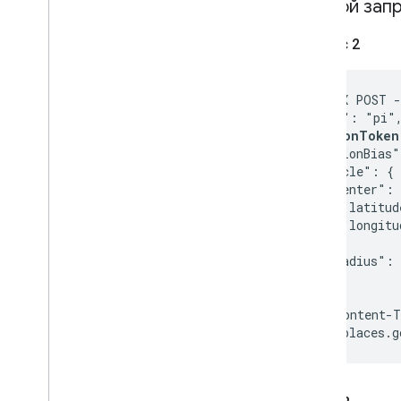
Второй запр
Запрос 2
curl -X POST -
  "input": "pi",
  "
sessionToken
  "locationBias"
    "circle": {

      "center": 
        "latitud
        "longitu
      },

      "radius": 
    }

  }

}' -H 'Content-T