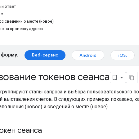
 и ответ
нс
с сведений о месте (новое)
ос на проверку адреса
тформу:
Веб-сервис
Android
iOS.
зование токенов сеанса
 группируют этапы запроса и выбора пользовательского п
й выставления счетов. В следующих примерах показано, к
полнения (новое) и сведений о месте (новое).
окен сеанса