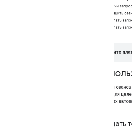
API мест (новое)
Третий запрос
Используйте API-интерфейс Places
(новое)
Завершить сеа
Работа с данными о местах (новое)
Сделать запро
Использовать токены сеанса
Сделать запр
О токенах сеанса
Использование токенов сеанса
Автозаполнение (новое) и цены
Выберите пла
на сеансы
Поиск по маршруту
Резюме на основе искусственного
Исполь
интеллекта
Ссылка на Google Карты
Сообщить о неприемлемом контенте
Токены сеанса
Клиентские библиотеки
сеанс для целе
вызовах автоза
Создать т