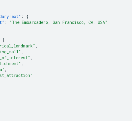
daryText"
:
{
t"
:
"The Embarcadero, San Francisco, CA, USA"
[
rical_landmark"
,
ing_mall"
,
_of_interest"
,
lishment"
,
a"
,
st_attraction"