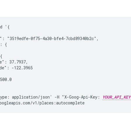
d '{

": "3519edfe-0f75-4a30-bfe4-7cbd89340b2c",

: {

{

e": 37.7937,

de": -122.3965

500.0

ype: application/json' -H "X-Goog-Api-Key: 
YOUR_API_KEY