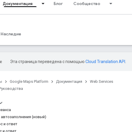
Документация
Блог
Сообщество
Наследие
Эта страница переведена с помощью
Cloud Translation API
.
ы
Google Maps Platform
Документация
Web Services
Руководства
сеанса
 автозаполнения (новый)
с и ответ
с и ответ