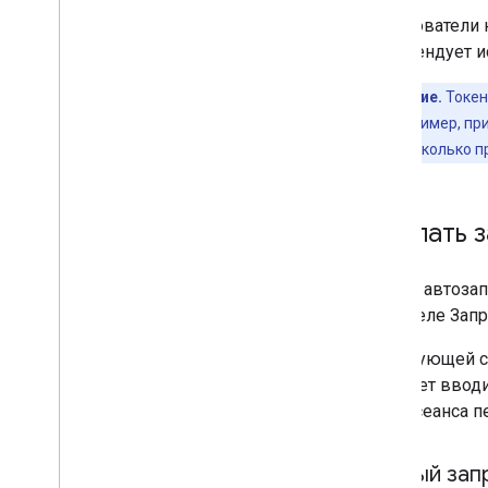
Пользователи н
рекомендует и
Примечание.
Токен
проекта. Например, пр
сеанса, но несколько п
Сделать з
Запрос автозап
в разделе Зап
В следующей с
начинает ввод
токен сеанса п
Первый запр