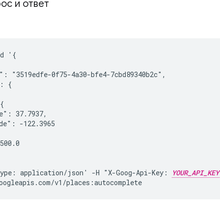
ос и ответ
d '{



": "3519edfe-0f75-4a30-bfe4-7cbd89340b2c",

: {

{

e": 37.7937,

de": -122.3965

500.0

ype: application/json' -H "X-Goog-Api-Key: 
YOUR_API_KEY