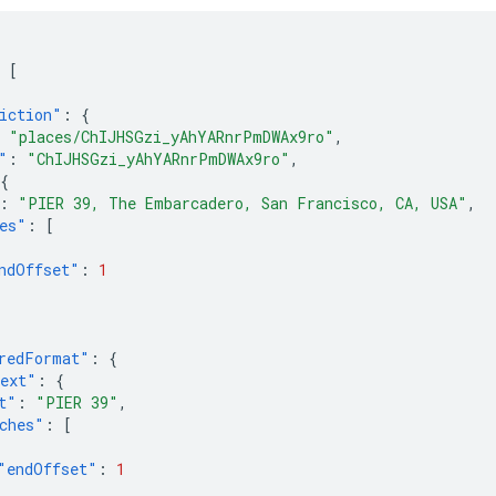
[
iction"
:
{
"places/ChIJHSGzi_yAhYARnrPmDWAx9ro"
,
"
:
"ChIJHSGzi_yAhYARnrPmDWAx9ro"
,
{
:
"PIER 39, The Embarcadero, San Francisco, CA, USA"
,
es"
:
[
ndOffset"
:
1
redFormat"
:
{
ext"
:
{
t"
:
"PIER 39"
,
ches"
:
[
"endOffset"
:
1