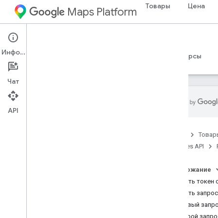
Товары
Цена
Maps Platform
Web Services
Places API
Информация
Руководства
Справочные материалы
Ресурсы
Чат
API
Places API
Главная
Товар
Обзор
Places API
Идентификаторы мест
Значки мест
Содержание
Создать токен 
Настройка
Сделать запрос
Настройте API Places
Первый запро
Второй запро