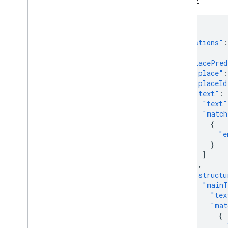
Ответ 2
{
"suggestions"
:
{
"placePred
"place"
:
"placeId
"text"
:
"text"
"match
{
"e
}
]
},
"structu
"mainT
"tex
"mat
{