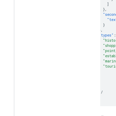
]
},
"secon
"tex
}
},
"types"
:
"histo
"shopp
"point
"estab
"marin
"touri
]
}
},
]
/
...
/
}