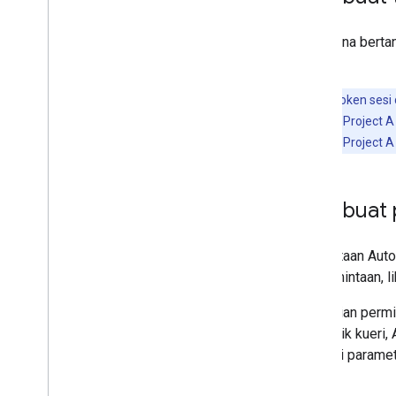
Pengguna bertan
versi 4
.
Catatan:
Token sesi d
menggunakan Project A 
menggunakan Project A 
Membuat p
Permintaan Auto
isi permintaan, 
Rangkaian permi
mengetik kueri, 
sebagai paramet