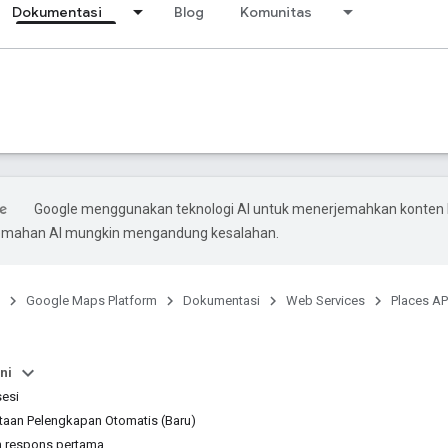
Dokumentasi
Blog
Komunitas
Google menggunakan teknologi AI untuk menerjemahkan konten
rjemahan AI mungkin mengandung kesalahan.
Google Maps Platform
Dokumentasi
Web Services
Places AP
ni
esi
aan Pelengkapan Otomatis (Baru)
n respons pertama