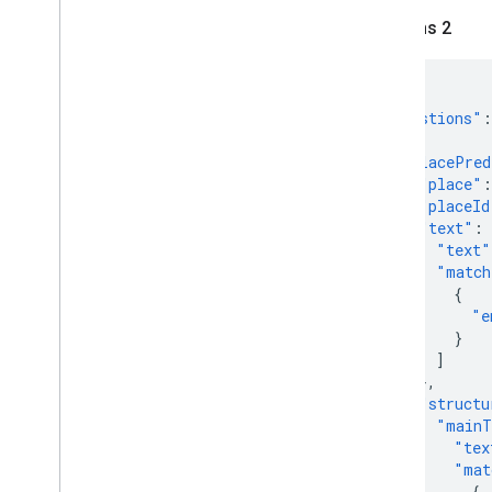
Respons 2
{
"suggestions"
:
{
"placePred
"place"
:
"placeId
"text"
:
"text"
"match
{
"e
}
]
},
"structu
"mainT
"tex
"mat
{