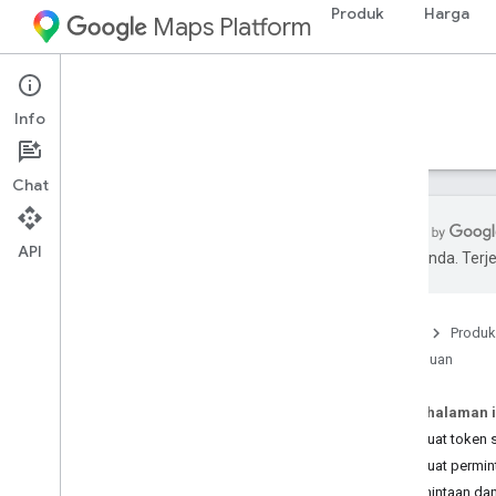
Produk
Harga
Maps Platform
Web Services
Places API
Info
Panduan
Referensi
Referensi
Lama
Chat
API
pilihan Anda. Te
Places API
Ringkasan
Beranda
Produk
ID Tempat
Panduan
Ikon Tempat
Pada halaman i
Penyiapan
Membuat token s
Menyiapkan Places API
Membuat permint
Permintaan da