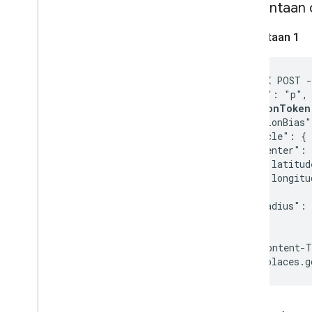
Permintaan 
Permintaan 1
curl -X POST -
  "input": "p",

  "
sessionToken
  "locationBias"
    "circle": {

      "center": 
        "latitud
        "longitu
      },

      "radius": 
    }

  }

}' -H 'Content-T