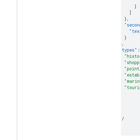
}
]
},
"secon
"tex
}
},
"types"
:
"histo
"shopp
"point
"estab
"marin
"touri
]
}
},
]
/
...
/
}