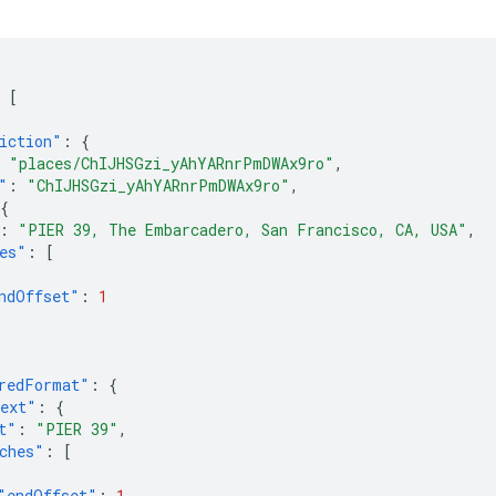
[
iction"
:
{
"places/ChIJHSGzi_yAhYARnrPmDWAx9ro"
,
"
:
"ChIJHSGzi_yAhYARnrPmDWAx9ro"
,
{
:
"PIER 39, The Embarcadero, San Francisco, CA, USA"
,
es"
:
[
ndOffset"
:
1
redFormat"
:
{
ext"
:
{
t"
:
"PIER 39"
,
ches"
:
[
"endOffset"
:
1