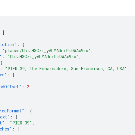
[
iction"
:
{
"places/ChIJHSGzi_yAhYARnrPmDWAx9ro"
,
"
:
"ChIJHSGzi_yAhYARnrPmDWAx9ro"
,
{
:
"PIER 39, The Embarcadero, San Francisco, CA, USA"
,
es"
:
[
ndOffset"
:
2
redFormat"
:
{
ext"
:
{
t"
:
"PIER 39"
,
ches"
:
[