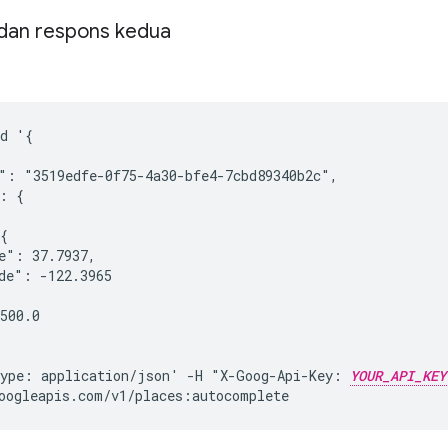
dan respons kedua
d '{



": "3519edfe-0f75-4a30-bfe4-7cbd89340b2c",

: {

{

e": 37.7937,

de": -122.3965

500.0

ype: application/json' -H "X-Goog-Api-Key: 
YOUR_API_KEY