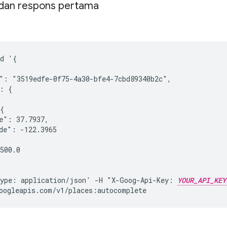
dan respons pertama
d '{

": "3519edfe-0f75-4a30-bfe4-7cbd89340b2c",

: {

{

e": 37.7937,

de": -122.3965

500.0

ype: application/json' -H "X-Goog-Api-Key: 
YOUR_API_KEY