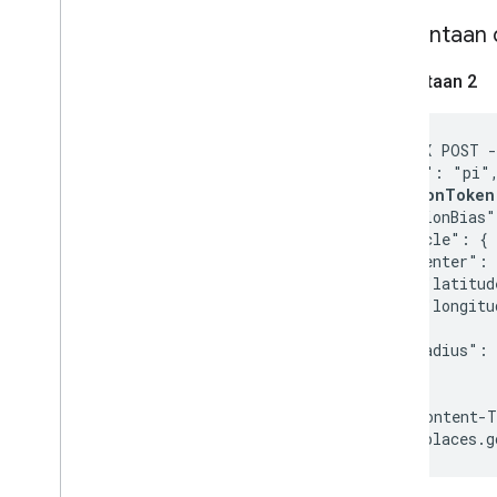
Permintaan 
Permintaan 2
curl -X POST -
  "input": "pi",
  "
sessionToken
  "locationBias"
    "circle": {

      "center": 
        "latitud
        "longitu
      },

      "radius": 
    }

  }

}' -H 'Content-T