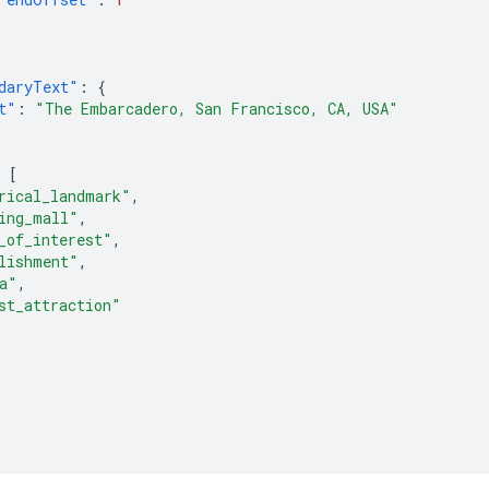
daryText"
:
{
t"
:
"The Embarcadero, San Francisco, CA, USA"
[
rical_landmark"
,
ing_mall"
,
_of_interest"
,
lishment"
,
a"
,
st_attraction"