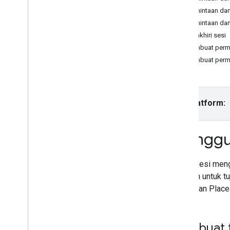
Places API (Baru)
Permintaan da
Menggunakan Places API (Baru)
Permintaan dan
Menggunakan data tempat (Baru)
Mengakhiri sesi
Menggunakan token sesi
Membuat permin
Tentang token sesi
Membuat permi
Menggunakan token sesi
Pelengkapan otomatis (Baru) dan
harga sesi
Telusuri sepanjang rute
Pilih platform:
Ringkasan yang dibuat AI
Link ke Google Maps
Melaporkan konten tidak pantas
Menggun
Library klien
Token sesi meng
terpisah untuk 
(Baru) dan Place 
Membuat t