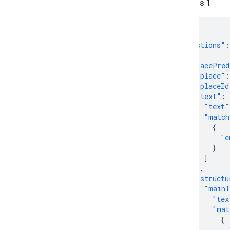
Respons 1
{
"suggestions"
:
{
"placePred
"place"
:
"placeId
"text"
:
"text"
"match
{
"e
}
]
},
"structu
"mainT
"tex
"mat
{