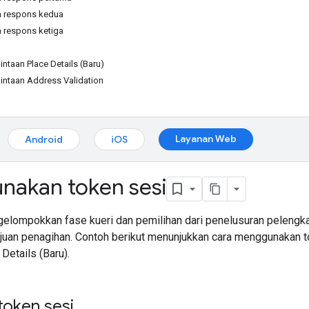
n respons kedua
 respons ketiga
taan Place Details (Baru)
ntaan Address Validation
Layanan Web
Android
iOS
akan token sesi
elompokkan fase kueri dan pemilihan dari penelusuran pelengk
tujuan penagihan. Contoh berikut menunjukkan cara menggunakan 
Details (Baru).
oken sesi