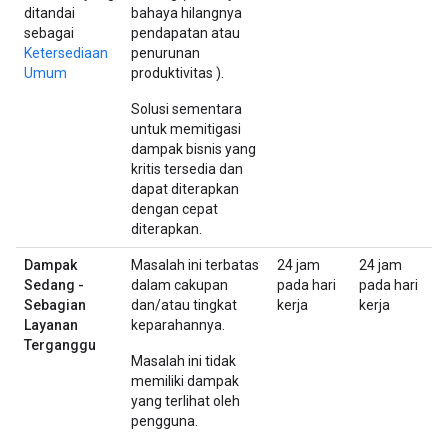
ditandai
bahaya hilangnya
sebagai
pendapatan atau
Ketersediaan
penurunan
Umum
produktivitas ).
Solusi sementara
untuk memitigasi
dampak bisnis yang
kritis tersedia dan
dapat diterapkan
dengan cepat
diterapkan.
Dampak
Masalah ini terbatas
24 jam
24 jam
Sedang -
dalam cakupan
pada hari
pada hari
Sebagian
dan/atau tingkat
kerja
kerja
Layanan
keparahannya.
Terganggu
Masalah ini tidak
memiliki dampak
yang terlihat oleh
pengguna.