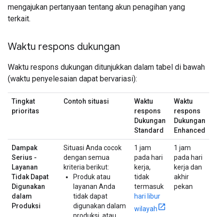
mengajukan pertanyaan tentang akun penagihan yang
terkait.
Waktu respons dukungan
Waktu respons dukungan ditunjukkan dalam tabel di bawah
(waktu penyelesaian dapat bervariasi):
Tingkat
Contoh situasi
Waktu
Waktu
prioritas
respons
respons
Dukungan
Dukungan
Standard
Enhanced
Dampak
Situasi Anda cocok
1 jam
1 jam
Serius -
dengan semua
pada hari
pada hari
Layanan
kriteria berikut:
kerja,
kerja dan
Tidak Dapat
Produk atau
tidak
akhir
Digunakan
layanan Anda
termasuk
pekan
dalam
tidak dapat
hari libur
Produksi
digunakan dalam
wilayah
produksi, atau