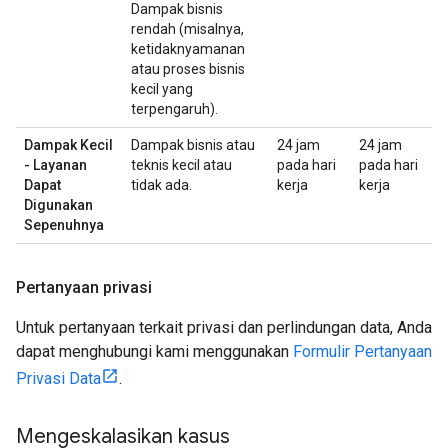
Dampak bisnis
rendah (misalnya,
ketidaknyamanan
atau proses bisnis
kecil yang
terpengaruh).
Dampak Kecil
Dampak bisnis atau
24 jam
24 jam
- Layanan
teknis kecil atau
pada hari
pada hari
Dapat
tidak ada.
kerja
kerja
Digunakan
Sepenuhnya
Pertanyaan privasi
Untuk pertanyaan terkait privasi dan perlindungan data, Anda
dapat menghubungi kami menggunakan
Formulir Pertanyaan
Privasi Data
.
Mengeskalasikan kasus