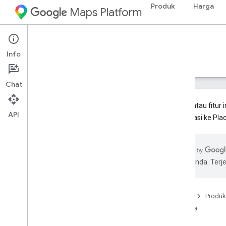
Produk
Harga
Maps Platform
Web Services
Places API
Info
Panduan
Referensi
Referensi
Lama
Chat
Produk atau fitur 
API
bermigrasi ke Plac
Places API (Lama)
Ringkasan
Menggunakan Places API
pilihan Anda. Te
Menggunakan data tempat
Library Klien
Beranda
Produk
Migrasi ke Places API (Baru)
Lama
Ringkasan