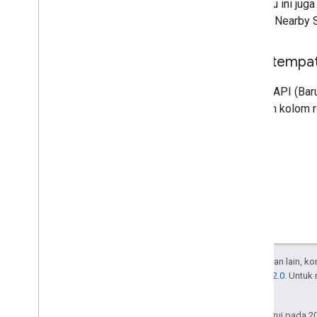
API baru ini jug
dengan Nearby S
Data tempat
Places API (Bar
Gunakan kolom r
Kecuali dinyatakan lain, k
Lisensi Apache 2.0
. Untuk
afiliasinya.
Terakhir diperbarui pada 2