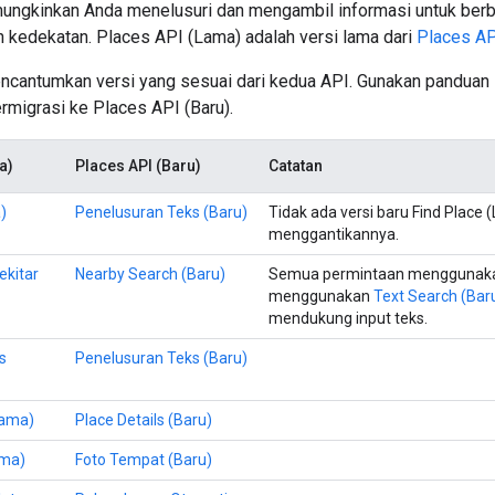
ngkinkan Anda menelusuri dan mengambil informasi untuk berba
n kedekatan. Places API (Lama) adalah versi lama dari
Places AP
encantumkan versi yang sesuai dari kedua API. Gunakan panduan
rmigrasi ke Places API (Baru).
a)
Places API (Baru)
Catatan
)
Penelusuran Teks (Baru)
Tidak ada versi baru Find Place 
menggantikannya.
ekitar
Nearby Search (Baru)
Semua permintaan menggunakan
menggunakan
Text Search (Bar
mendukung input teks.
s
Penelusuran Teks (Baru)
Lama)
Place Details (Baru)
ama)
Foto Tempat (Baru)