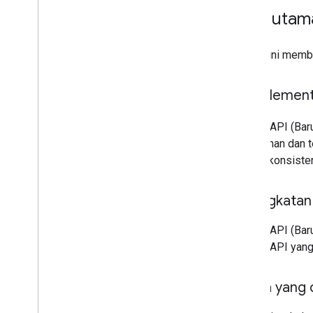
Fitur utam
Bagian ini memb
Diimplement
Places API (Bar
lebih aman dan 
tingkat konsist
Peningkatan
Places API (Bar
Places API yang
Harga yang 