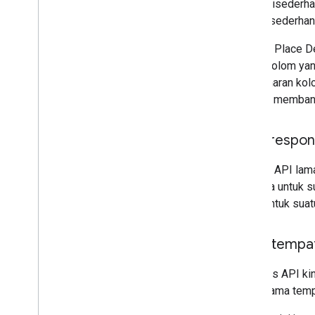
Harga disederha
yang disederha
Dengan Place De
daftar kolom ya
penyamaran kolo
ini akan memban
Data respon
Dengan API lama
berbeda untuk s
sama untuk suat
Jenis tempa
Respons API kin
jenis utama tem