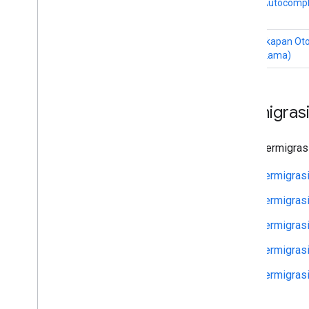
Place Autocomp
(Lama)
Pelengkapan Ot
Kueri (Lama)
Bermigrasi
Untuk bermigrasi
Bermigrasi
Bermigrasi
Bermigrasi
Bermigrasi
Bermigrasi