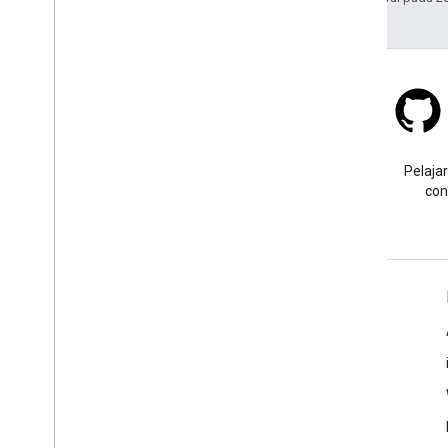
Stack Overflow
Ajukan pertanyaan dengan
Pelajar
tag google-maps.
con
Pelajari Lebih Lanjut
FAQ
API Picker
Pencari ID Tempat