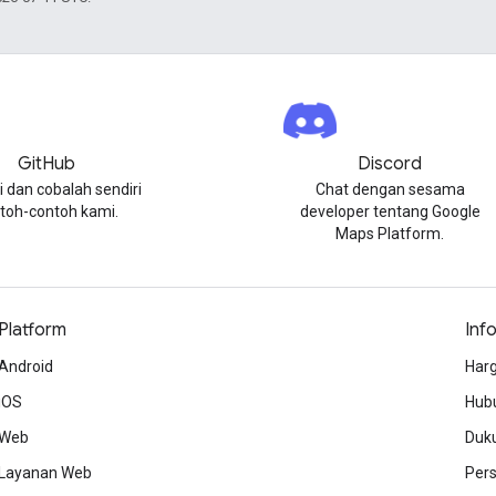
GitHub
Discord
i dan cobalah sendiri
Chat dengan sesama
toh-contoh kami.
developer tentang Google
Maps Platform.
Platform
Inf
Android
Harg
iOS
Hubu
Web
Duk
Layanan Web
Per