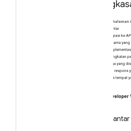
Ringkas
Bermigrasi ke Nearby Search (Baru)
Bermigrasi ke Text Search (Baru)
Bermigrasi ke Place Details (Baru)
Pada halaman i
Migrasi ke Foto Tempat (Baru)
Pengantar
Bermigrasi ke Autocomplete (Baru)
Bermigrasi ke AP
Memigrasikan respons Places API
Fitur utama yang
Diimplementasi
Peningkatan p
Harga yang di
Data respons y
Jenis tempat y
Developer 
Pengantar