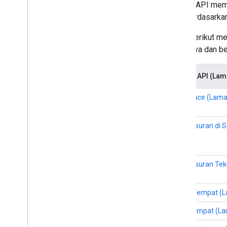
Places API memu
atau berdasarka
Tabel berikut m
keduanya dan be
Places API (Lam
Find Place (Lama
Penelusuran di S
(Lama)
Penelusuran Tek
(Lama)
Detail Tempat (
Foto Tempat (L