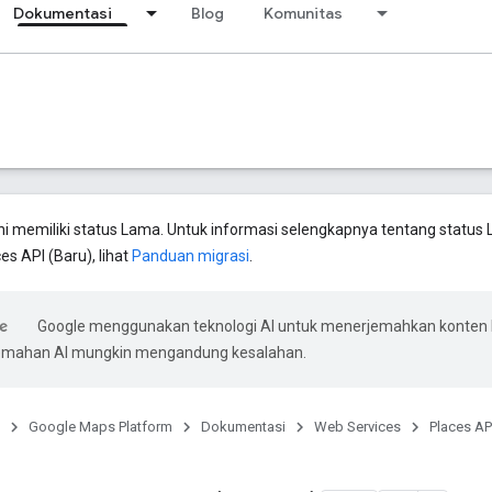
Dokumentasi
Blog
Komunitas
ini memiliki status Lama. Untuk informasi selengkapnya tentang status 
es API (Baru), lihat
Panduan migrasi
.
Google menggunakan teknologi AI untuk menerjemahkan konten
rjemahan AI mungkin mengandung kesalahan.
Google Maps Platform
Dokumentasi
Web Services
Places AP