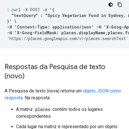
curl -X POST -d 
'{

  "textQuery" : "Spicy Vegetarian Food in Sydney, A
}' \

-H 'Content-Type: application/json' -H 'X-Goog-Ap
-H 'X-Goog-FieldMask: places.displayName,places.f
'https://places.googleapis.com/v1/places:searchText'
Respostas da Pesquisa de texto
(novo)
A Pesquisa de texto (nova) retorna um
objeto JSON como
resposta
. Na resposta:
A matriz
places
contém todos os lugares
correspondentes.
Cada lugar na matriz é representado por um objeto