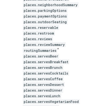
places.neighborhoodSummary
places.parkingOptions
places.paymentOptions
places.outdoorSeating
places.reservable
places.restroom
places.reviews
places.reviewSummary
*
routingSummaries
places.servesBeer
places.servesBreakfast
places.servesBrunch
places.servesCocktails
places.servesCoffee
places.servesDessert
places.servesDinner
places.servesLunch
places.servesVegetarianFood