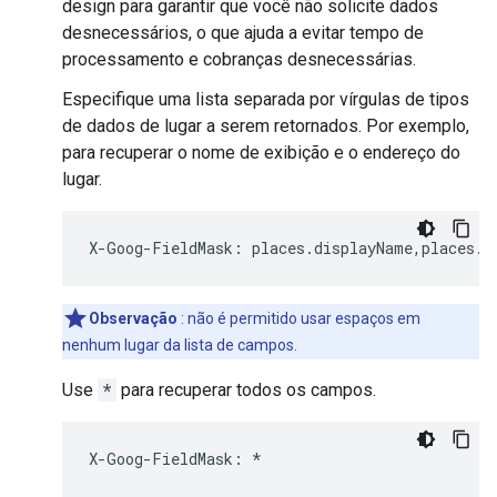
design para garantir que você não solicite dados
desnecessários, o que ajuda a evitar tempo de
processamento e cobranças desnecessárias.
Especifique uma lista separada por vírgulas de tipos
de dados de lugar a serem retornados. Por exemplo,
para recuperar o nome de exibição e o endereço do
lugar.
X
-
Goog
-
FieldMask
:
places
.
displayName
,
places
.
f
Observação
: não é permitido usar espaços em
nenhum lugar da lista de campos.
Use
*
para recuperar todos os campos.
X
-
Goog
-
FieldMask
:
*