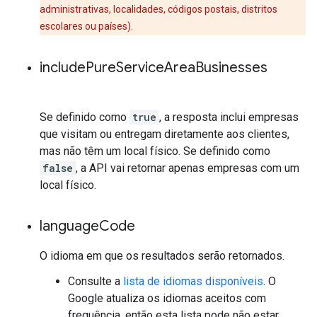
administrativas, localidades, códigos postais, distritos
escolares ou países).
include
Pure
Service
Area
Businesses
Se definido como
true
, a resposta inclui empresas
que visitam ou entregam diretamente aos clientes,
mas não têm um local físico. Se definido como
false
, a API vai retornar apenas empresas com um
local físico.
language
Code
O idioma em que os resultados serão retornados.
Consulte a
lista de idiomas disponíveis
. O
Google atualiza os idiomas aceitos com
frequência, então esta lista pode não estar