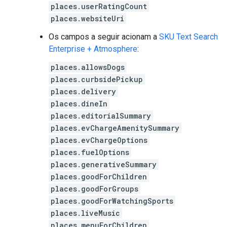
places.userRatingCount
places.websiteUri
Os campos a seguir acionam a
SKU Text Search
Enterprise + Atmosphere
:
places.allowsDogs
places.curbsidePickup
places.delivery
places.dineIn
places.editorialSummary
places.evChargeAmenitySummary
places.evChargeOptions
places.fuelOptions
places.generativeSummary
places.goodForChildren
places.goodForGroups
places.goodForWatchingSports
places.liveMusic
places.menuForChildren