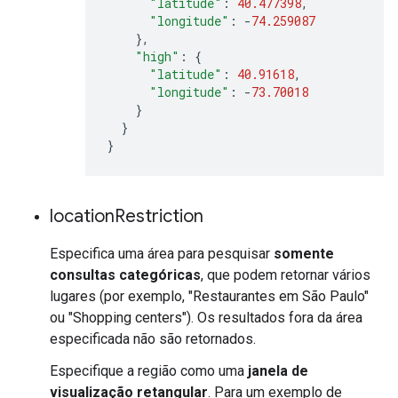
"latitude"
:
40.477398
,
"longitude"
:
-
74.259087
},
"high"
:
{
"latitude"
:
40.91618
,
"longitude"
:
-
73.70018
}
}
}
location
Restriction
Especifica uma área para pesquisar
somente
consultas categóricas
, que podem retornar vários
lugares (por exemplo, "Restaurantes em São Paulo"
ou "Shopping centers"). Os resultados fora da área
especificada não são retornados.
Especifique a região como uma
janela de
visualização retangular
. Para um exemplo de