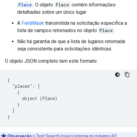
Place
. O objeto
Place
contém informações
detalhadas sobre um único lugar.
A
FieldMask
transmitida na solicitação especifica a
lista de campos retornados no objeto
Place
.
Não há garantia de que a lista de lugares retornada
seja consistente para solicitações idênticas.
O objeto JSON completo tem este formato:
{

  "places": [

    {

      object (Place)

    }

  ]

}
Observação
:o Text Search (novo) retorna no máximo 60