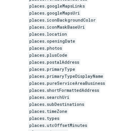
places.googleMapsLinks
places.googleMapsUri
places.iconBackgroundColor
places.iconMaskBaseUri
places.location
places.openingDate
places.photos
places.plusCode
places.postalAddress
places.primaryType
places.primaryTypeDisplayName
places.pureServiceAreaBusiness
places.shortFormattedAddress
places.searchUri
places.subDestinations
places.timeZone
places.types
places.utcOffsetMinutes