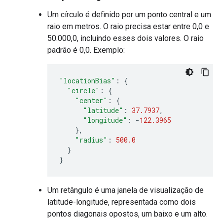
Um círculo é definido por um ponto central e um
raio em metros. O raio precisa estar entre 0,0 e
50.000,0, incluindo esses dois valores. O raio
padrão é 0,0. Exemplo:
"locationBias"
:
{
"circle"
:
{
"center"
:
{
"latitude"
:
37.7937
,
"longitude"
:
-
122.3965
},
"radius"
:
500.0
}
}
Um retângulo é uma janela de visualização de
latitude-longitude, representada como dois
pontos diagonais opostos, um baixo e um alto.