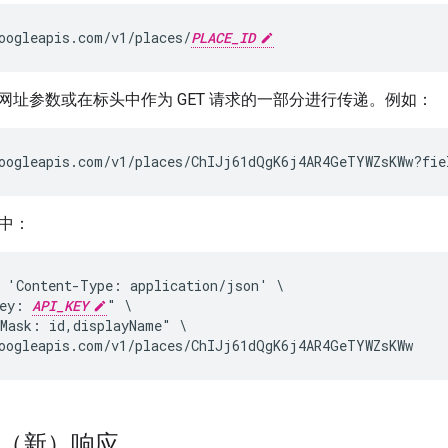
oogleapis.com/v1/places/
PLACE_ID
网址参数或在标头中作为 GET 请求的一部分进行传递。例如：
oogleapis.com/v1/places/ChIJj61dQgK6j4AR4GeTYWZsKWw?fie
令中：
 'Content-Type: application/json' \

ey: 
API_KEY
" \

Mask: id,displayName" \

oogleapis.com/v1/places/ChIJj61dQgK6j4AR4GeTYWZsKWw
”（新）响应