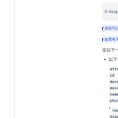
X
-
Goog
虽然可以
如需有
指定以下
以下
att
id
mov
mov
nam
pho
*
na
dis