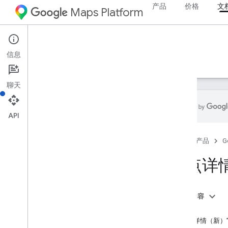
产品
价格
文
Maps Platform
Web Services
Places API
信息
指南
参考文档
资源
旧版
聊天
API
Places API
首页
产品
G
概览
地点 ID
地点详
地点图标
设置
本页内容
设置 Places API
简介
“地点详情（新）