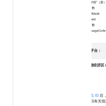
Places API（新）
“地点详情”（新
使用 Places API（新）
必需参数
概览
FieldMask
附近搜索（新）
placeId
文本搜索（新）
可选参数
地点详情（新）
languageCode
地点照片（新）
自动补全（新）
使用地点数据（新功能）
请选择平台：
使用会话令牌
沿路线搜索
AI 赋能的摘要
欧洲经济区 (
Google 地图链接
举报不当内容
客户端库
简介
获得
地点 ID
后
求会返回有关指