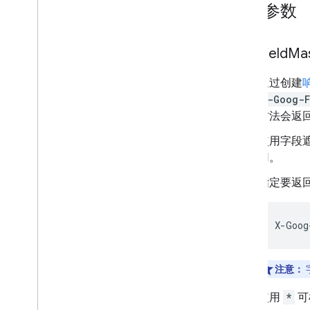
必需参数
Field
Ma
通过创建
X-Goog-F
方法会返
使用字段
用。
指定要返
X
-
Goog
注意：
使用
*
可