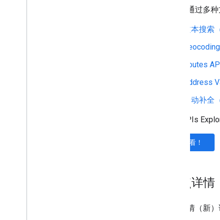
您可以通过多种
文本搜索
Geocoding
Routes AP
Address Va
自动补全
借助 APIs Ex
试试看！
“地点详情
地点详情（新）请