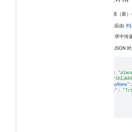
地点详情（新）
响应由
Pl
请求中传
完整的 JSON
{
"name"
:
"plac
"id"
:
"ChIJkR
"displayName"
"text"
:
"Tr
}
...
}