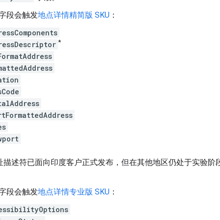
字段会触发
地点详情精简版 SKU
：
ressComponents
*
ressDescriptor
FormatAddress
mattedAddress
ation
sCode
talAddress
rtFormattedAddress
es
wport
址描述符已面向印度客户正式发布，但在其他地区仍处于实验阶
字段会触发
地点详情专业版 SKU
：
essibilityOptions