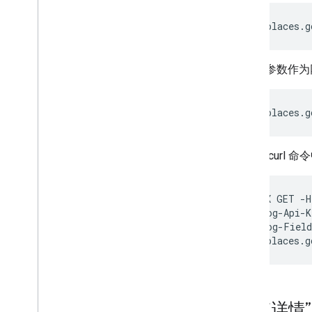
https://places.g
将所有参数作为
https://places.g
或者在 curl 命
curl -X GET -H
-H "X-Goog-Api-K
-H "X-Goog-Field
https://places.g
“地点详情