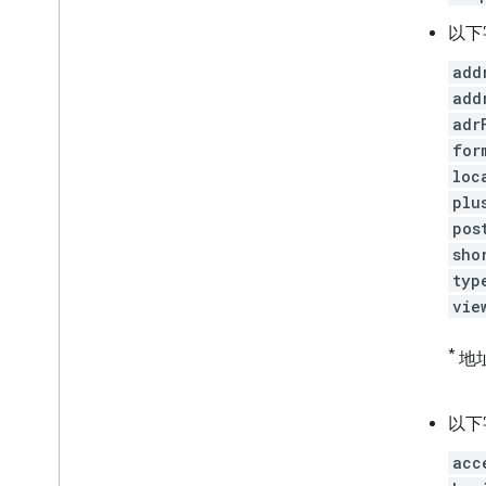
以下
add
add
adr
for
loc
plu
pos
sho
typ
vie
*
地
以下
acc