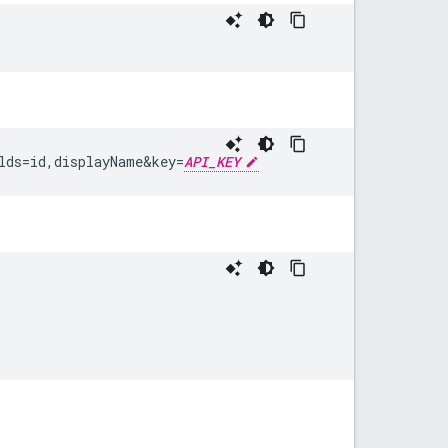
lds=id,displayName
&
key=
API_KEY