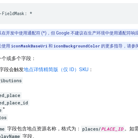
-
FieldMask
:
*
在开发中使用通配符 (*)，但 Google 不建议在生产环境中使用通配
关使用
iconMaskBaseUri
和
iconBackgroundColor
的更多指导，请参
一个或多个字段：
字段会触发
地点详情精简版（仅 ID）SKU
：
ributions
ed_place
ed_place_id
*
e
tos
me
字段包含地点资源名称，格式为：
places/
PLACE_ID
。
如需
playName
字段。