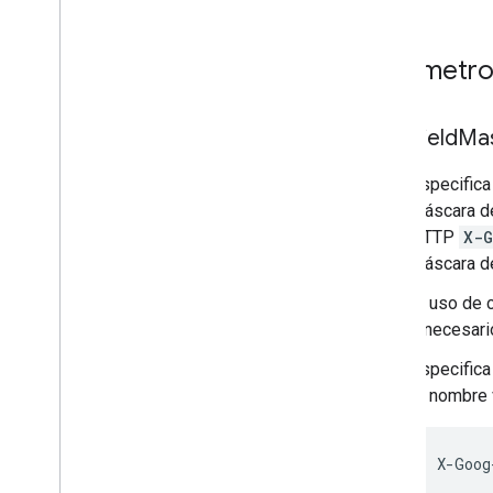
Parámetros
Field
Ma
Especifica
máscara d
HTTP
X-G
máscara de
El uso de 
innecesari
Especifica
el nombre v
X
-
Goog