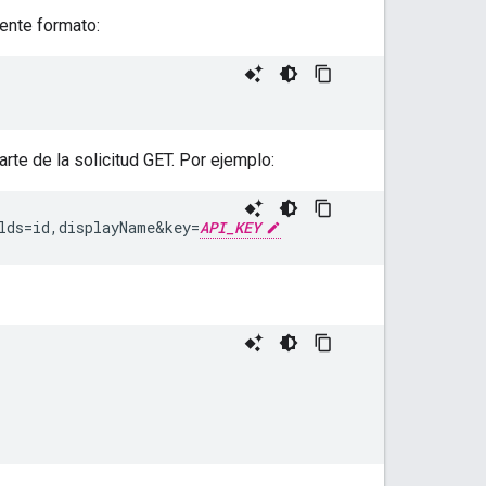
iente formato:
e de la solicitud GET. Por ejemplo:
lds=id,displayName
&
key=
API_KEY