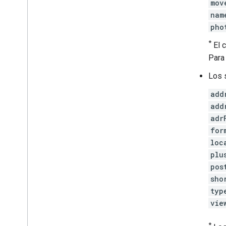
mov
nam
pho
*
El 
Para
Los 
add
add
adr
for
loc
plu
pos
sho
typ
vie
*