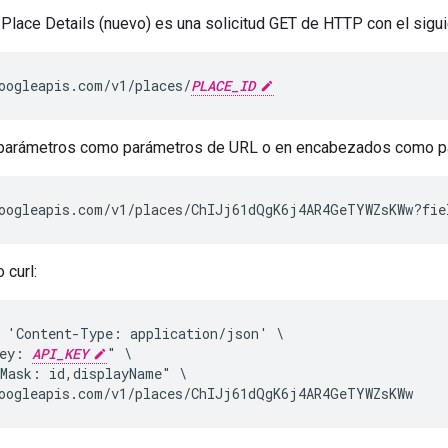
 Place Details (nuevo) es una solicitud GET de HTTP con el sigu
oogleapis.com/v1/places/
PLACE_ID
parámetros como parámetros de URL o en encabezados como part
oogleapis.com/v1/places/ChIJj61dQgK6j4AR4GeTYWZsKWw?fie
 curl:
 'Content-Type: application/json' \

ey: 
API_KEY
" \

Mask: id,displayName" \

oogleapis.com/v1/places/ChIJj61dQgK6j4AR4GeTYWZsKWw