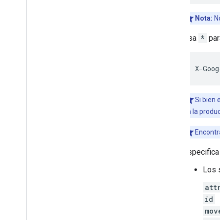
Nota:
N
Usa
*
par
X
-
Goog
Si bien
en la produ
Encontr
Especifica
Los 
att
id
mov