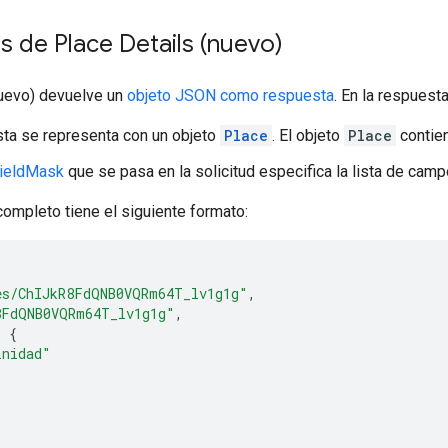
 de Place Details (nuevo)
nuevo) devuelve un
objeto JSON como respuesta
. En la respuesta
ta se representa con un objeto
Place
. El objeto
Place
contien
ieldMask
que se pasa en la solicitud especifica la lista de cam
ompleto tiene el siguiente formato:
es/ChIJkR8FdQNB0VQRm64T_lv1g1g"
,
8FdQNB0VQRm64T_lv1g1g"
,
:
{
inidad"