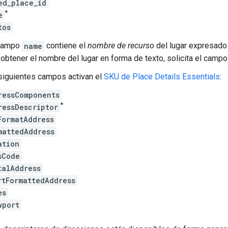
ed_place_id
*
e
tos
campo
name
contiene el
nombre de recurso
del lugar expresado 
 obtener el nombre del lugar en forma de texto, solicita el camp
siguientes campos activan el
SKU de Place Details Essentials
:
ressComponents
*
ressDescriptor
FormatAddress
mattedAddress
ation
sCode
talAddress
rtFormattedAddress
es
wport