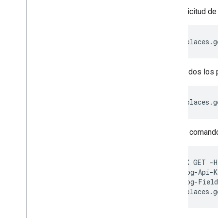
Una solicitud de
https://places.g
Pasa todos los 
https://places.g
O en un comando
curl -X GET -H
-H "X-Goog-Api-K
-H "X-Goog-Field
https://places.g