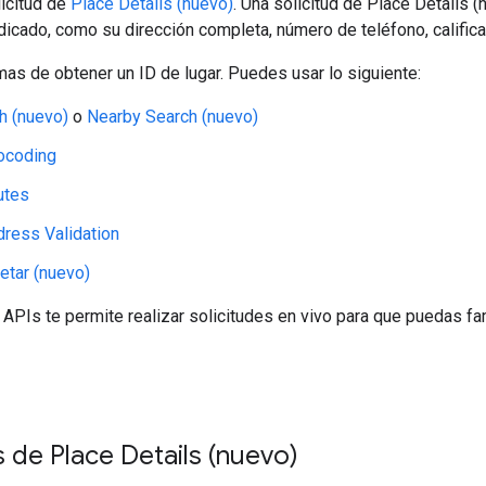
licitud de
Place Details (nuevo)
. Una solicitud de Place Details
ndicado, como su dirección completa, número de teléfono, califica
s de obtener un ID de lugar. Puedes usar lo siguiente:
h (nuevo)
o
Nearby Search (nuevo)
ocoding
utes
ress Validation
etar (nuevo)
 APIs te permite realizar solicitudes en vivo para que puedas fam
s de Place Details (nuevo)