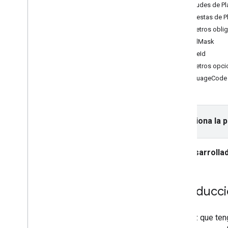
API de Places (nueva)
Solicitudes de Pl
Cómo usar la API de Places (nuevo)
Respuestas de Pl
Descripción general
Parámetros oblig
Nearby Search (nuevo)
FieldMask
Text Search (nueva)
placeId
Place Details (nuevo)
Parámetros opci
Place Photos (nuevo)
languageCode
Autocompletar (nuevo)
Cómo trabajar con datos de lugar
(nuevo)
Usa tokens de sesión
Selecciona la 
Buscar en la ruta
Resúmenes potenciados por IA
Desarrolla
Vincular a Google Maps
Denunciar contenido inapropiado
Bibliotecas cliente
Introducc
Una vez que te