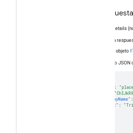
Respuestas
Place Details (
La respues
El objeto
F
El objeto JSON c
{
"name"
:
"plac
"id"
:
"ChIJkR
"displayName"
"text"
:
"Tr
}
...
}