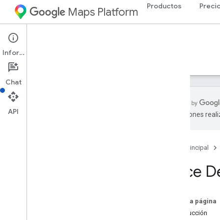
Productos
Preci
Maps Platform
Web Services
Places API
Información
Guías
Referencia
Recursos
Heredada
Chat
API
traducciones real
API de Places
Descripción general
Página principal
IDs de lugar
Íconos de lugar
Place De
Configuración
Configura la API de Places
En esta página
Introducción