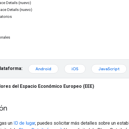
ace Details (nuevo)
ace Details (nuevo)
atorios
onales
plataforma:
Android
iOS
JavaScript
dores del Espacio Económico Europeo (EEE)
ión
ngas un
ID de lugar
, puedes solicitar más detalles sobre un establ