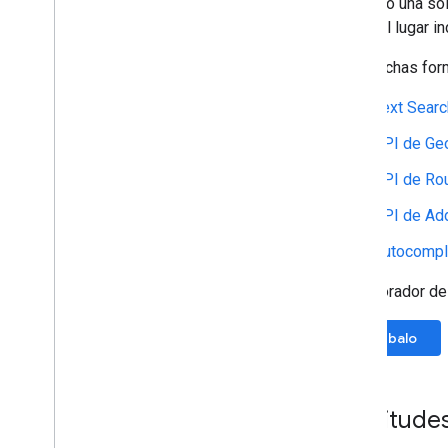
iniciando una so
sobre el lugar i
Hay muchas forma
Text Searc
API de Ge
API de Ro
API de Add
Autocompl
El Explorador de
Pruébalo
Solicitude