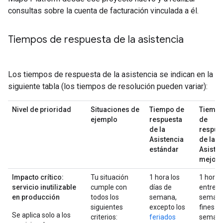
consultas sobre la cuenta de facturación vinculada a él.
Tiempos de respuesta de la asistencia
Los tiempos de respuesta de la asistencia se indican en la
siguiente tabla (los tiempos de resolución pueden variar):
Nivel de prioridad
Situaciones de
Tiempo de
Tiemp
ejemplo
respuesta
de
de la
respue
Asistencia
de la
estándar
Asiste
mejor
Impacto crítico:
Tu situación
1 hora los
1 hora
servicio inutilizable
cumple con
días de
entre
en producción
todos los
semana,
semana
siguientes
excepto los
fines d
Se aplica solo a los
criterios:
feriados
seman