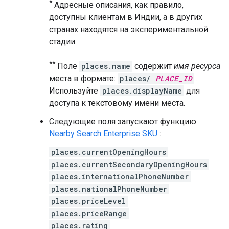
*
Адресные описания, как правило,
доступны клиентам в Индии, а в других
странах находятся на экспериментальной
стадии.
**
Поле
places.name
содержит
имя ресурса
места в формате:
places/
PLACE_ID
.
Используйте
places.displayName
для
доступа к текстовому имени места.
Следующие поля запускают функцию
Nearby Search Enterprise SKU
:
places.currentOpeningHours
places.currentSecondaryOpeningHours
places.internationalPhoneNumber
places.nationalPhoneNumber
places.priceLevel
places.priceRange
places.rating