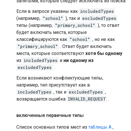
запятыми, которые следует исключить из поиска.
Если в запросе указаны как
includedTypes
(например,
"school"
), так и
excludedTypes
типы (например,
"primary_school"
), то ответ
будет включать места, которые
классифицируются как
"school"
, но не как
"primary_school"
. Ответ будет включать
места, которые соответствуют
хотя бы одному
из
includedTypes
и
ни одному из
excludedTypes
.
Если возникают конфликтующие типы,
например, тип присутствует как в
includedTypes
, так и
excludedTypes
,
возвращается ошибка
INVALID_REQUEST
.
включенные первичные типы
Список основных типов мест из
таблицы А
,