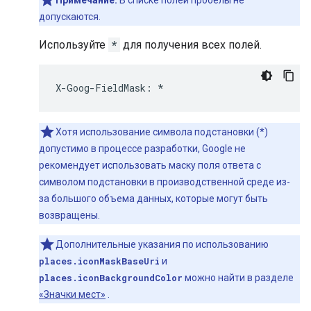
Примечание:
В списке полей пробелы не
допускаются.
Используйте
*
для получения всех полей.
X
-
Goog
-
FieldMask
:
*
Хотя использование символа подстановки (*)
допустимо в процессе разработки, Google не
рекомендует использовать маску поля ответа с
символом подстановки в производственной среде из-
за большого объема данных, которые могут быть
возвращены.
Дополнительные указания по использованию
places.iconMaskBaseUri
и
places.iconBackgroundColor
можно найти в разделе
«Значки мест»
.