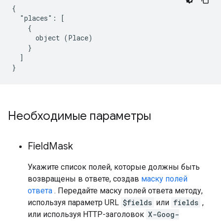
{

  "places": [

    {

      object (Place)

    }

  ]

}
Необходимые параметры
Field
Mask
Укажите список полей, которые должны быть
возвращены в ответе, создав
маску полей
ответа
. Передайте маску полей ответа методу,
используя параметр URL
$fields
или
fields
,
или используя HTTP-заголовок
X-Goog-