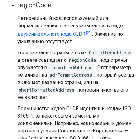
region
Code
Региональный код, используемый для
форматирования ответа, указывается в виде
двухсимвольного кода CLDR
. Значение по
умолчанию отсутствует.
Если название страны в поле
formattedAddress
в ответе совпадает с
regionCode
, код страны
опускается в
formattedAddress
. Этот параметр
не влияет на
adrFormatAddress
, который всегда
включает название страны, или на
shortFormattedAddress
, который никогда его
не включает.
Большинство кодов CLDR идентичны кодам ISO
3166-1, за некоторыми заметными
исключениями. Например, национальный домен
верхнего уровня Соединенного Королевства —
«uk» (.co.uk), а его код ISO 3166-1 — «gb»