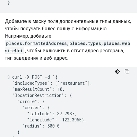
}
Добавьте в маску поля дополнительные типы данных,
чтобы получать более полную информацию.
Например, добавьте
places.formattedAddress,places.types,places.web
siteUri
, чтобы включить в ответ адрес ресторана,
тип заведения и веб-адрес:
curl -X POST -d '{

  "includedTypes": ["restaurant"],

  "maxResultCount": 10,

  "locationRestriction": {

    "circle": {

      "center": {

        "latitude": 37.7937,

        "longitude": -122.3965},

      "radius": 500.0

    }
