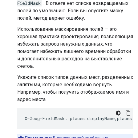
FieldMask
. В ответе нет списка возвращаемых
полей по умолчанию. Если вы опустите маску
полей, метод вернет ошибку.
Использование маскирования полей — это
хорошая практика проектирования, позволяющая
избежать запроса ненужных данных, что
помогает избежать лишнего времени обработки
и дополнительных расходов на выставление
счетов.
Укажите список типов данных мест, разделенных
запятыми, которые необходимо вернуть.
Например, чтобы получить отображаемое имя и
адрес места.
X
-
Goog
-
FieldMask
:
places
.
displayName
,
places
.
f