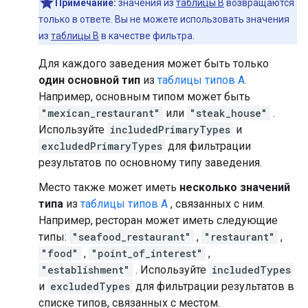
Примечание:
значения из
таблицы B
возвращаются
только в ответе. Вы не можете использовать значения
из
таблицы B
в качестве фильтра.
Для каждого заведения может быть только
один основной тип
из
таблицы типов A.
Например, основным типом может быть
"mexican_restaurant"
или
"steak_house"
.
Используйте
includedPrimaryTypes
и
excludedPrimaryTypes
для фильтрации
результатов по основному типу заведения.
Место также может иметь
несколько значений
типа
из
таблицы типов A
, связанных с ним.
Например, ресторан может иметь следующие
типы:
"seafood_restaurant"
,
"restaurant"
,
"food"
,
"point_of_interest"
,
"establishment"
. Используйте
includedTypes
и
excludedTypes
для фильтрации результатов в
списке типов, связанных с местом.