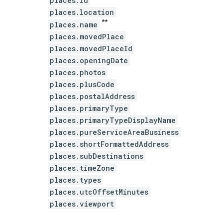
places.id
places.location
**
places.name
places.movedPlace
places.movedPlaceId
places.openingDate
places.photos
places.plusCode
places.postalAddress
places.primaryType
places.primaryTypeDisplayName
places.pureServiceAreaBusiness
places.shortFormattedAddress
places.subDestinations
places.timeZone
places.types
places.utcOffsetMinutes
places.viewport