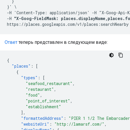
  }

}' \

-H 'Content-Type: application/json' -H "X-Goog-Api-K
-H 
"X-Goog-FieldMask: places.displayName,places.fo
Ответ
теперь представлен в следующем виде:
{
"places"
:
[
{
"types"
:
[
"seafood_restaurant"
,
"restaurant"
,
"food"
,
"point_of_interest"
,
"establishment"
],
"formattedAddress"
:
"PIER 1 1/2 The Embarcader
"websiteUri"
:
"http://lamarsf.com/"
,
"displayName"
:
{