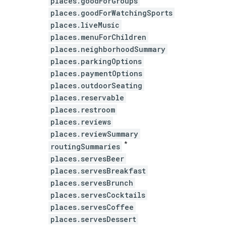
places.goodForGroups
places.goodForWatchingSports
places.liveMusic
places.menuForChildren
places.neighborhoodSummary
places.parkingOptions
places.paymentOptions
places.outdoorSeating
places.reservable
places.restroom
places.reviews
places.reviewSummary
*
routingSummaries
places.servesBeer
places.servesBreakfast
places.servesBrunch
places.servesCocktails
places.servesCoffee
places.servesDessert