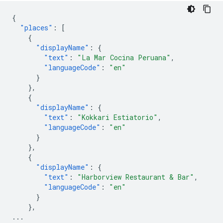
{
"places"
:
[
{
"displayName"
:
{
"text"
:
"La Mar Cocina Peruana"
,
"languageCode"
:
"en"
}
},
{
"displayName"
:
{
"text"
:
"Kokkari Estiatorio"
,
"languageCode"
:
"en"
}
},
{
"displayName"
:
{
"text"
:
"Harborview Restaurant & Bar"
,
"languageCode"
:
"en"
}
},
...