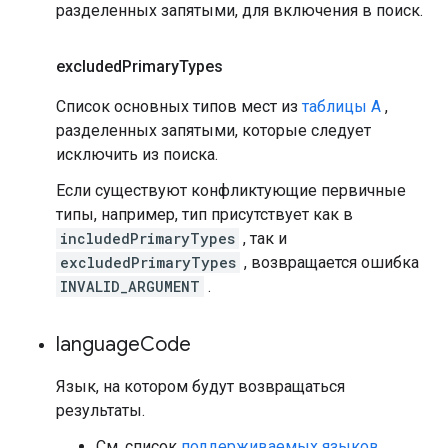
разделенных запятыми, для включения в поиск.
excluded
Primary
Types
Список основных типов мест из
таблицы А
,
разделенных запятыми, которые следует
исключить из поиска.
Если существуют конфликтующие первичные
типы, например, тип присутствует как в
includedPrimaryTypes
, так и
excludedPrimaryTypes
, возвращается ошибка
INVALID_ARGUMENT
.
language
Code
Язык, на котором будут возвращаться
результаты.
См. список
поддерживаемых языков
.