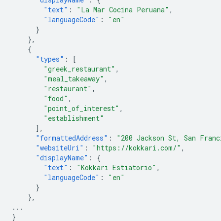
"text"
:
"La Mar Cocina Peruana"
,
"languageCode"
:
"en"
}
},
{
"types"
:
[
"greek_restaurant"
,
"meal_takeaway"
,
"restaurant"
,
"food"
,
"point_of_interest"
,
"establishment"
],
"formattedAddress"
:
"200 Jackson St, San Franc
"websiteUri"
:
"https://kokkari.com/"
,
"displayName"
:
{
"text"
:
"Kokkari Estiatorio"
,
"languageCode"
:
"en"
}
},
...
}