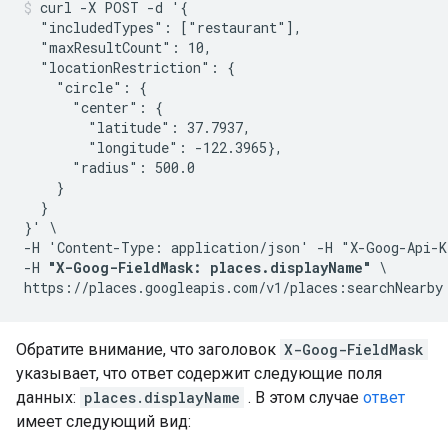
curl -X POST -d '{

  "includedTypes": ["restaurant"],

  "maxResultCount": 10,

  "locationRestriction": {

    "circle": {

      "center": {

        "latitude": 37.7937,

        "longitude": -122.3965},

      "radius": 500.0

    }

  }

}' \

-H 'Content-Type: application/json' -H "X-Goog-Api-K
-H 
"X-Goog-FieldMask: places.displayName"
 \

Обратите внимание, что заголовок
X-Goog-FieldMask
указывает, что ответ содержит следующие поля
данных:
places.displayName
. В этом случае
ответ
имеет следующий вид: