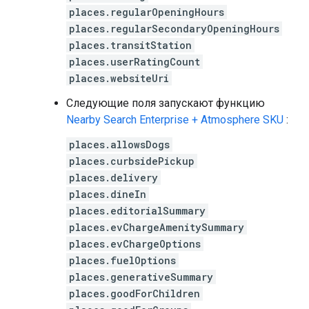
places.regularOpeningHours
places.regularSecondaryOpeningHours
places.transitStation
places.userRatingCount
places.websiteUri
Следующие поля запускают функцию
Nearby Search Enterprise + Atmosphere SKU
:
places.allowsDogs
places.curbsidePickup
places.delivery
places.dineIn
places.editorialSummary
places.evChargeAmenitySummary
places.evChargeOptions
places.fuelOptions
places.generativeSummary
places.goodForChildren