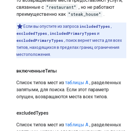
то возвращаемые места предоставляют услуги,
связанные с
"restaurant"
, но не работают
преимущественно как
"steak_house"
.
Если вы опустите из запроса
includedTypes
,
excludedTypes
,
includedPrimaryTypes
и
excludedPrimaryTypes
, поиск вернет места для всех
типов, находящихся в пределах границ ограничения
местоположения.
включенныеТипы
Список типов мест из
таблицы А
, разделенных
запятыми, для поиска. Если этот параметр
опущен, возвращаются места всех типов.
excluded
Types
Список типов мест из
таблицы А
, разделенных