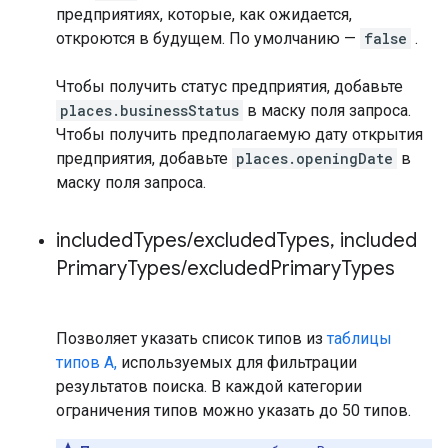
предприятиях, которые, как ожидается,
откроются в будущем. По умолчанию —
false
.
Чтобы получить статус предприятия, добавьте
places.businessStatus
в маску поля запроса.
Чтобы получить предполагаемую дату открытия
предприятия, добавьте
places.openingDate
в
маску поля запроса.
included
Types
/
excluded
Types
,
included
Primary
Types
/
excluded
Primary
Types
Позволяет указать список типов из
таблицы
типов A,
используемых для фильтрации
результатов поиска. В каждой категории
ограничения типов можно указать до 50 типов.