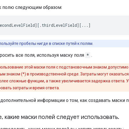
 к полю следующим образом:
econdLevelField][.thirdLevelField][...]
пользуйте пробелы нигде в списке путей к полям.
росить все поля, используя маску поля
*
.
пользование этой маски поля с подстановочным знаком допустимо 
ым знаком (*) в производственной среде. Затраты могут оказаться
лее сложные функции, а также увеличивается задержка ответа. 
овать затраты и время ответа.
 дополнительной информации о том, как создавать маски п
е
,
какие маски полей следует использовать
.