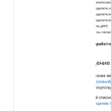
API мест (новое)
Определите мас
Используйте API-интерфейс Places
Определите, 
(новое)
Определите ма
Работа с данными о местах (новое)
Определите ма
Типы мест (новое)
вызов gRPC
Разместить поля данных (новое)
Вопросы, каса
Выберите поля для возврата
Использовать токены сеанса
Разработч
Поиск по маршруту
Резюме на основе искусственного
интеллекта
Введение
Ссылка на Google Карты
Сообщить о неприемлемом контенте
Клиентские библиотеки
При вызове м
поиск» (новый
полей отсутств
Полный список
«Размещение п