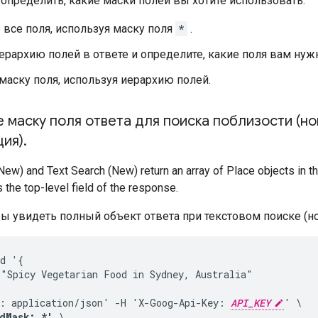
определить, какие маски полей вы хотите использовать:
 все поля, используя маску поля
*
.
ерархию полей в ответе и определите, какие поля вам нуж
маску поля, используя иерархию полей.
маску поля ответа для поиска поблизости (нов
ция)
.
ew) and Text Search (New) return an array of Place objects in t
s the top-level field of the response.
ы увидеть полный объект ответа при текстовом поиске (но
d '{

"Spicy Vegetarian Food in Sydney, Australia"

: application/json' -H 'X-Goog-Api-Key: 
API_KEY
dMask: *'
 \
