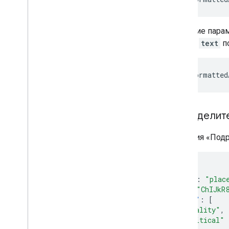
Указание пара
только
text
по
places.formatted
Определите 
Функция «Подр
{
"name"
:
"plac
"id"
:
"ChIJkR
"types"
:
[
"locality"
,
"political"