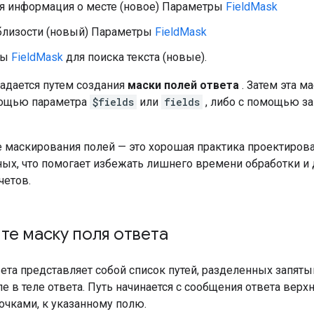
я информация о месте (новое) Параметры
FieldMask
близости (новый) Параметры
FieldMask
ры
FieldMask
для поиска текста (новые).
задается путем создания
маски полей ответа
. Затем эта м
мощью параметра
$fields
или
fields
, либо с помощью з
 маскирования полей — это хорошая практика проектиров
ых, что помогает избежать лишнего времени обработки и
четов.
е маску поля ответа
ета представляет собой список путей, разделенных запяты
е в теле ответа. Путь начинается с сообщения ответа верхн
очками, к указанному полю.