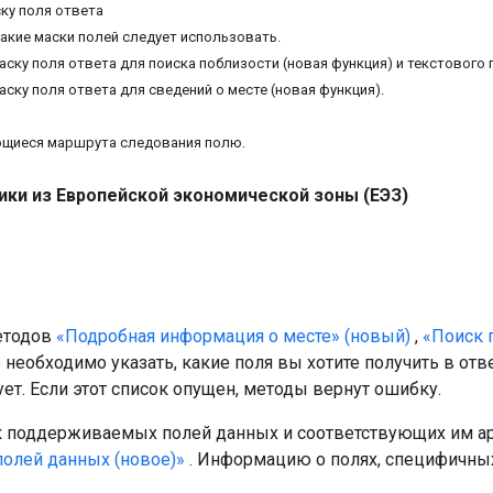
ку поля ответа
какие маски полей следует использовать.
ску поля ответа для поиска поблизости (новая функция) и текстового п
ску поля ответа для сведений о месте (новая функция).
ющиеся маршрута следования полю.
ики из Европейской экономической зоны (ЕЭЗ)
етодов
«Подробная информация о месте» (новый)
,
«Поиск 
)
необходимо указать, какие поля вы хотите получить в от
ует. Если этот список опущен, методы вернут ошибку.
 поддерживаемых полей данных и соответствующих им а
олей данных (новое)»
. Информацию о полях, специфичных 