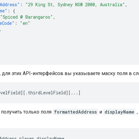
Address"
:
"29 King St, Sydney NSW 2000, Australia"
,
me"
:
{
"Spiced @ Barangaroo"
,
eCode"
:
"en"
.
, для этих API-интерфейсов вы указываете маску поля в 
evelField][.thirdLevelField][...]
 получить только поля
formattedAddress
и
displayName
,
Address,places.displayName