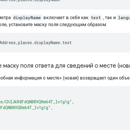
метра
displayName
включает в себя как
text
, так и
lang
ле, установите маску поля следующим образом:
Address,places.displayName.text
маску поля ответа для сведений о месте (нов
обная информация о месте» (новая) возвращает один объе
es/ChIJkR8FdQNB0VQRm64T_lv1g1g"
,
8FdQNB0VQRm64T_lv1g1g"
,