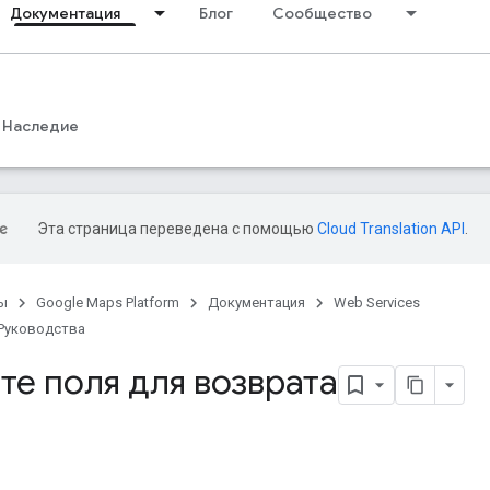
Документация
Блог
Сообщество
Наследие
Эта страница переведена с помощью
Cloud Translation API
.
ы
Google Maps Platform
Документация
Web Services
Руководства
е поля для возврата