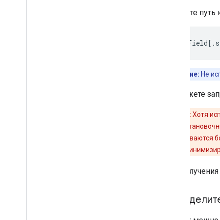
Создайте путь
topLevelField[.s
Примечание:
Не ис
Вы можете зап
Внимание:
Хотя ис
ответа с подстановочн
поля запрашиваются бо
поля, чтобы минимизир
Для получения
Определит