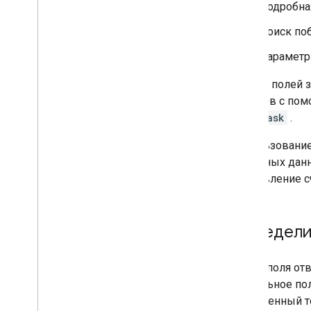
Подробна
Поиск по
Парамет
Список полей 
методов с по
FieldMask
.
Использование
ненужных данн
выставление с
Определит
Маска поля отв
уникальное пол
разделенный т