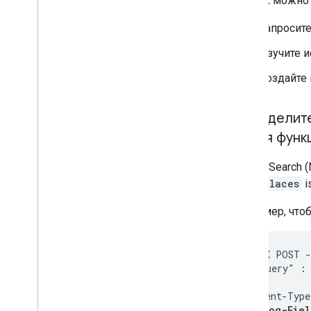
Вот как можно 
Запросите
Изучите и
Создайте 
Определите 
(новая функ
Nearby Search (N
APIs,
places
i
Например, чтоб
curl -X POST -
  "textQuery" : 
}' \

-H 'Content-Type
-H 'X-Goog-Fiel