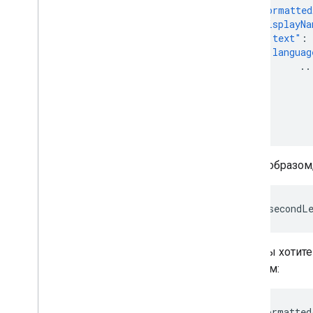
"formatted
"displayNa
"text"
:
"languag
},
..
},
...
]
}
Таким образом
places
[.secondL
Если вы хотите
образом:
places.formatted