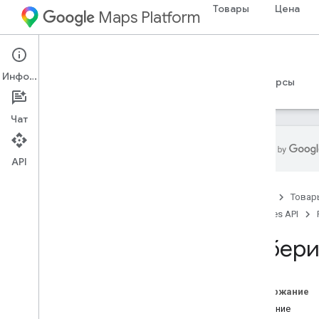
Товары
Цена
Maps Platform
Web Services
Places API
Информация
Руководства
Справочные материалы
Ресурсы
Чат
API
Places API
Главная
Товар
Обзор
Places API
Идентификаторы мест
Значки мест
Выберит
Настройка
Настройте API Places
Содержание
Введение