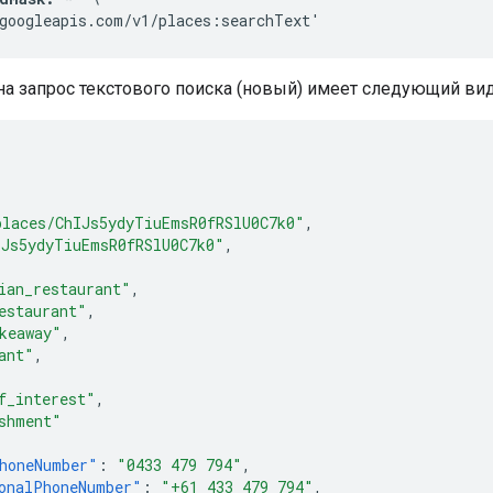
googleapis.com/v1/places:searchText'
на запрос текстового поиска (новый) имеет следующий вид
places/ChIJs5ydyTiuEmsR0fRSlU0C7k0"
,
IJs5ydyTiuEmsR0fRSlU0C7k0"
,
ian_restaurant"
,
estaurant"
,
keaway"
,
ant"
,
f_interest"
,
shment"
honeNumber"
:
"0433 479 794"
,
onalPhoneNumber"
:
"+61 433 479 794"
,