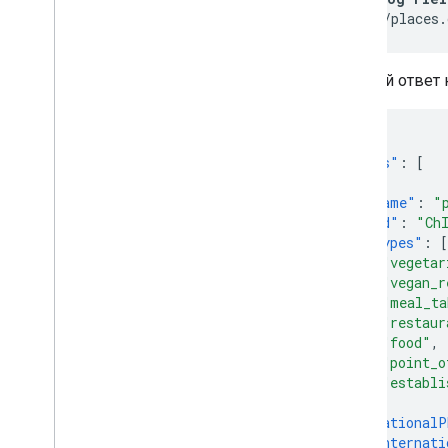
'https://places.
Полный ответ 
{
"places"
:
[
{
"name"
:
"
"id"
:
"Ch
"types"
:
[
"vegetar
"vegan_r
"meal_ta
"restaur
"food"
,
"point_o
"establi
],
"nationalP
"internati