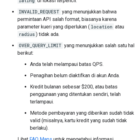
latlng
di lokasi terpencil.
'
ka
te
Kwak
'
,
],
INVALID_REQUEST
yang menunjukkan bahwa
"photo_reference"
:
"Aap_uEDTgSYN79L9
permintaan API salah format, biasanya karena
"width"
:
2160
,
parameter kueri yang diperlukan (
location
atau
},
radius
) tidak ada.
],
"place_id"
:
"ChIJywXDWT-uEmsRxyuZ0Inwi04"
,
OVER_QUERY_LIMIT
yang menunjukkan salah satu hal
"plus_code"
:
berikut:
{
"compound_code"
:
"46J4+R4 Sydney, New 
Anda telah melampaui batas QPS.
"global_code"
:
"4RRH46J4+R4"
,
},
Penagihan belum diaktifkan di akun Anda.
"price_level"
:
3
,
"rating"
:
4.5
,
Kredit bulanan sebesar $200, atau batas
"reference"
:
"ChIJywXDWT-uEmsRxyuZ0Inwi04"
penggunaan yang ditentukan sendiri, telah
"types"
:
terlampaui.
[
"meal_takeaway"
,
Metode pembayaran yang diberikan sudah tidak
"restaurant"
,
valid (misalnya, kartu kredit yang sudah tidak
"point_of_interest"
,
berlaku).
"food"
,
"establishment"
,
Lihat
FAQ Maps
untuk mengetahui informasi