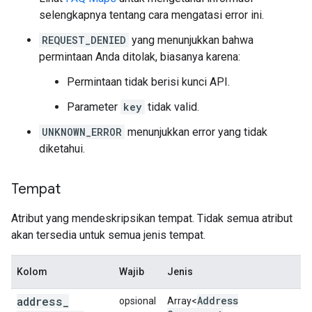
],
selengkapnya tentang cara mengatasi error ini.
"user_ratings_total"
:
498
,
},
REQUEST_DENIED
yang menunjukkan bahwa
{
permintaan Anda ditolak, biasanya karena:
"business_status"
:
"OPERATIONAL"
,
"formatted_address"
:
"Ground Floor, 199 Ge
Permintaan tidak berisi kunci API.
"geometry"
:
{
Parameter
key
tidak valid.
"location"
:
{
"lat"
:
-33.8616781
,
"lng
"viewport"
:
UNKNOWN_ERROR
menunjukkan error yang tidak
{
diketahui.
"northeast"
:
{
"lat"
:
-33.86039142010728
,
"ln
"southwest"
:
Tempat
{
"lat"
:
-33.86309107989273
,
"ln
},
Atribut yang mendeskripsikan tempat. Tidak semua atribut
},
akan tersedia untuk semua jenis tempat.
"icon"
:
"https://maps.gstatic.com/mapfiles
"icon_background_color"
:
"#FF9E67"
,
"icon_mask_base_uri"
:
"https://maps.gstati
Kolom
Wajib
Jenis
De
"name"
:
"Mode Kitchen & Bar"
,
"opening_hours"
:
{
"open_now"
:
true
},
address
_
Address
opsional
Array<
"photos"
: