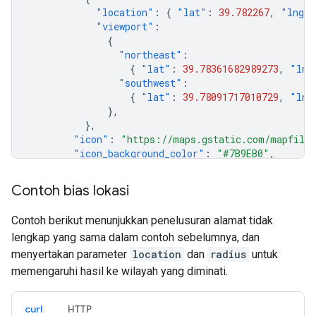
"location"
:
{
"lat"
:
39.782267
,
"lng"
"viewport"
:
{
"northeast"
:
{
"lat"
:
39.78361682989273
,
"lng
"southwest"
:
{
"lat"
:
39.78091717010729
,
"lng
},
},
"icon"
:
"https://maps.gstatic.com/mapfiles
"icon_background_color"
:
"#7B9EB0"
,
"icon_mask_base_uri"
:
"https://maps.gstati
"name"
:
"Main St"
,
Contoh bias lokasi
"place_id"
:
"ChIJIS85_gd7bIcRJIGEPue1cJI"
,
"reference"
:
"ChIJIS85_gd7bIcRJIGEPue1cJI"
Contoh berikut menunjukkan penelusuran alamat tidak
"types"
:
[
"route"
],
lengkap yang sama dalam contoh sebelumnya, dan
},
],
menyertakan parameter
location
dan
radius
untuk
"status"
:
"OK"
,
memengaruhi hasil ke wilayah yang diminati.
}
curl
HTTP