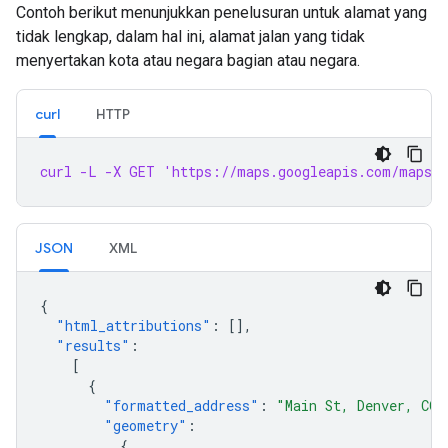
Contoh berikut menunjukkan penelusuran untuk alamat yang
tidak lengkap, dalam hal ini, alamat jalan yang tidak
menyertakan kota atau negara bagian atau negara.
curl
HTTP
curl -L -X GET 'https://maps.googleapis.com/maps/
JSON
XML
{
"html_attributions"
:
[],
"results"
:
[
{
"formatted_address"
:
"Main St, Denver, CO 
"geometry"
:
{