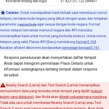
Koordinat lintang dan bujur
"37.422131,-122.084801"
Catatan:
Untuk mendapatkan hasil terbaik saat menelusuri nomor
telepon, sertakan kode negara yang diikuti dengan spasi, dan tetapkan
parameter
regionCode
agar sesuai dengan kode negara. Format
nomor telepon bervariasi menurut negara dan API mencoba
menampilkan hasil untuk format yang berbeda-beda ini. Untuk nomor
telepon yang valid, Places API (Baru) mendukung
format E.164
.
Karakter alfabet dikonversi berdasarkan
pemetaan keypad E.161
.
Respons penelusuran akan menyertakan daftar tempat.
Anda dapat mengirim permintaan Place Details untuk
informasi selengkapnya tentang tempat dalam respons
tersebut.
Nearby Search (Lama) dan Text Search (Lama) menampilkan
semua kolom data yang tersedia untuk tempat yang dipilih (
subset
kolom yang didukung
), dan Anda akan
ditagih sebagaimana mestinya
.
Tidak ada cara untuk membatasi Nearby Search (Lama) atau Text
Search (Lama) agar hanya menampilkan kolom tertentu. Agar tidak