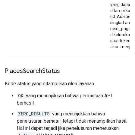
yang dapat
"geometry"
:
ditampilkan 
{
60. Ada pen
"location"
:
{
"lat"
:
-33.8679688
,
"lng
singkat anta
"viewport"
:
next_page_
{
dikeluarkan,
"northeast"
:
saat token t
{
"lat"
:
-33.86662567010728
,
"ln
akan menjadi
"southwest"
:
{
"lat"
:
-33.86932532989272
,
"ln
},
},
Places
Search
Status
"icon"
:
"https://maps.gstatic.com/mapfiles
"icon_background_color"
:
"#FF9E67"
,
Kode status yang ditampilkan oleh layanan.
"icon_mask_base_uri"
:
"https://maps.gstati
"name"
:
"Bistro Papillon"
,
OK
yang menunjukkan bahwa permintaan API
"opening_hours"
:
{
"open_now"
:
false
},
"photos"
:
berhasil.
[
ZERO_RESULTS
yang menunjukkan bahwa
{
"height"
:
2880
,
penelusuran berhasil, tetapi tidak menampilkan hasil.
"html_attributions"
:
Hal ini dapat terjadi jika penelusuran meneruskan
[