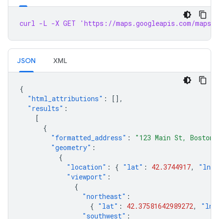
curl -L -X GET 'https://maps.googleapis.com/maps/a
JSON
XML
{
"html_attributions"
:
[],
"results"
:
[
{
"formatted_address"
:
"123 Main St, Boston,
"geometry"
:
{
"location"
:
{
"lat"
:
42.3744917
,
"lng"
"viewport"
:
{
"northeast"
:
{
"lat"
:
42.37581642989272
,
"lng
"southwest"
: