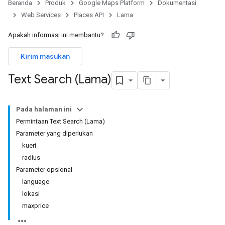
Beranda
Produk
Google Maps Platform
Dokumentasi
Web Services
Places API
Lama
Apakah informasi ini membantu?
Kirim masukan
Text Search (Lama)
Pada halaman ini
Permintaan Text Search (Lama)
Parameter yang diperlukan
kueri
radius
Parameter opsional
language
lokasi
maxprice