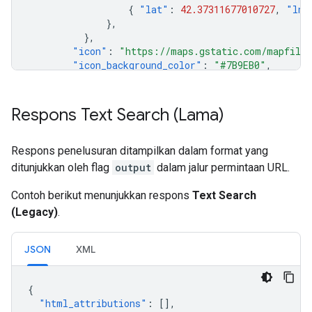
{
"lat"
:
42.37311677010727
,
"lng
},
},
"icon"
:
"https://maps.gstatic.com/mapfiles
"icon_background_color"
:
"#7B9EB0"
,
"icon_mask_base_uri"
:
"https://maps.gstati
"name"
:
"123 Main St"
,
"place_id"
:
"ChIJd_ueCe1w44kRD_KFuN5w5nA"
,
Respons Text Search (Lama)
"plus_code"
:
{
"compound_code"
:
"9WFP+QJ Boston, Mas
Respons penelusuran ditampilkan dalam format yang
"global_code"
:
"87JC9WFP+QJ"
,
ditunjukkan oleh flag
output
dalam jalur permintaan URL.
},
"reference"
:
"ChIJd_ueCe1w44kRD_KFuN5w5nA"
Contoh berikut menunjukkan respons
Text Search
"types"
:
[
"street_address"
],
(Legacy)
.
},
],
"status"
:
"OK"
,
JSON
XML
}
{
"html_attributions"
:
[],