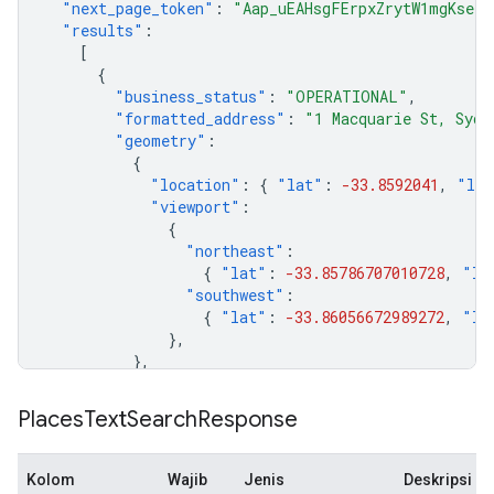
"next_page_token"
:
"Aap_uEAHsgFErpxZrytW1mgKsefD
"results"
:
[
{
"business_status"
:
"OPERATIONAL"
,
"formatted_address"
:
"1 Macquarie St, Sydn
"geometry"
:
{
"location"
:
{
"lat"
:
-33.8592041
,
"lng
"viewport"
:
{
"northeast"
:
{
"lat"
:
-33.85786707010728
,
"ln
"southwest"
:
{
"lat"
:
-33.86056672989272
,
"ln
},
},
"icon"
:
"https://maps.gstatic.com/mapfiles
"icon_background_color"
:
"#FF9E67"
,
Places
Text
Search
Response
"icon_mask_base_uri"
:
"https://maps.gstati
"name"
:
"Aria Restaurant Sydney"
,
"opening_hours"
:
{
"open_now"
:
false
},
Kolom
Wajib
Jenis
Deskripsi
"photos"
: