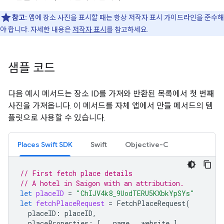
참고:
앱에 장소 사진을 표시할 때는 항상 저작자 표시 가이드라인을 준수해
야 합니다. 자세한 내용은
저작자 표시
를 참고하세요.
샘플 코드
다음 예시 메서드는 장소 ID를 가져와 반환된 목록에서 첫 번째
사진을 가져옵니다. 이 메서드를 자체 앱에서 만들 메서드의 템
플릿으로 사용할 수 있습니다.
Places Swift SDK
Swift
Objective-C
// First fetch place details
// A hotel in Saigon with an attribution.
let
placeID
=
"ChIJV4k8_9UodTERU5KXbkYpSYs"
let
fetchPlaceRequest
=
FetchPlaceRequest
(
placeID
:
placeID
,
placeProperties
:
[
.
name
,
.
website
]