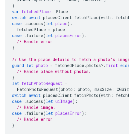
)
var
fetchedPlace
:
Place
switch
await
placesClient
.
fetchPlace
(
with
:
fetchPl
case
.
success
(
let
place
):
fetchedPlace
=
place
case
.
failure
(
let
placesError
):
// Handle error
}
// Use the place details to fetch a photo's image.
guard
let
photo
=
fetchedPlace
.
photos
?.
first
else
// Handle place without photos.
}
let
fetchPhotoRequest
=
FetchPhotoRequest
(
photo
:
photo
,
maxSize
:
CGSizeM
switch
await
placesClient
.
fetchPhoto
(
with
:
fetchPh
case
.
success
(
let
uiImage
):
// Handle image.
case
.
failure
(
let
placesError
):
// Handle error
}