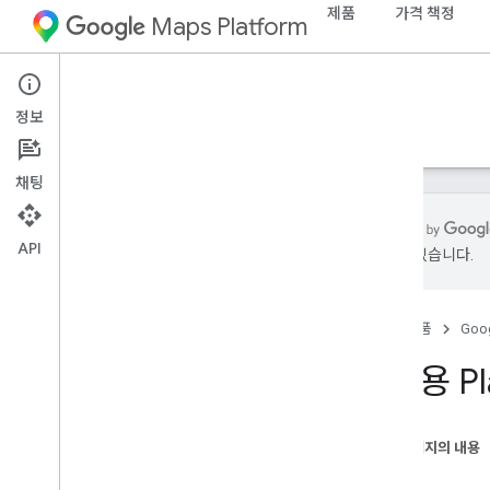
제품
가격 책정
Maps Platform
iOS
Places SDK for iOS
정보
가이드
참조
샘플
리소스
기존
채팅
API
있을 수 있습니다.
지원
지원 옵션
홈
제품
Goog
출시 노트
출시 노트 - i
OS용 Places Swift SDK
i
OS용 P
최신 소식 받기
이용약관
Apple App Store 개인정보 보호 세부정보
이 페이지의 내용
정책