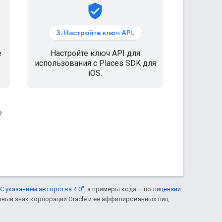
verified_user
3. Настройте ключ API.
е
Настройте ключ API для
использования с Places SDK для
iOS.
?
С указанием авторства 4.0"
, а примеры кода – по
лицензии
рный знак корпорации Oracle и ее аффилированных лиц.