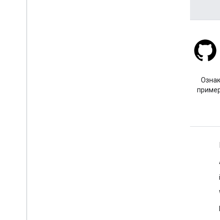
Объединить библиотеку
Stack Overflow
Задайте вопрос с тегом
Ознак
google-maps.
пример
Подробнее
Часто задаваемые вопросы
Выбор API
Поиск по идентификатору места
Maps SDK для iOS