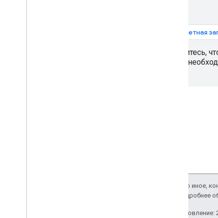
Настроить проект Xcode
Используйте проверку приложений
,
чтобы защитить свой ключ API
1. Учетная з
Версии
Убедитесь, чт
API Places (новое) в Places SDK
всем необхо
для i
OS
Автозаполнение места (новое)
Сведения о месте (новое)
Фотографии мест (новинка)
Новая версия текстового поиска
Поиск поблизости (новинка)
Работа с данными о местах (новое)
Комплект пользовательского
интерфейса мест
Использовать токены сеанса
Поиск по маршруту
Если не указано иное, к
Apache 2.0
. Подробнее о
Библиотеки с открытым исходным
кодом
Последнее обновление: 2