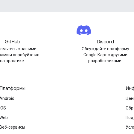
GitHub
Discord
омьтесь с нашими
Обсуждайте платформу
ами и опробуйте их
Google Карт с другими
на практике.
разработчиками.
Платформы
Инф
Android
Цен
iOS
Обр
Web
Под
Веб-сервисы
Усл