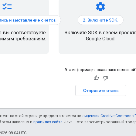
checklist
settings
апись и выставление счетов
2. Включите SDK.
о вы соответствуете
Включите SDK в своем проект
димым требованиям.
Google Cloud.
Эта информация оказалась полезной
Отправить отзыв
онтент на этой странице предоставляется по
лицензии Creative Commons "
б этом написано в
правилах сайта
. Java – это зарегистрированный това
026-08-04 UTC.