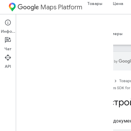
Товары
Цена
Maps Platform
iOS
Places SDK for iOS
Информация
Руководства
Справочные материалы
Примеры
Чат
API
Places SDK для i
OS
Главная
Товар
Обзор
Places SDK for
Место Swift SDK для i
OS
Идентификаторы мест
Настрой
Значки мест
Настройка
В этом докумен
Настройте Places SDK для i
OS