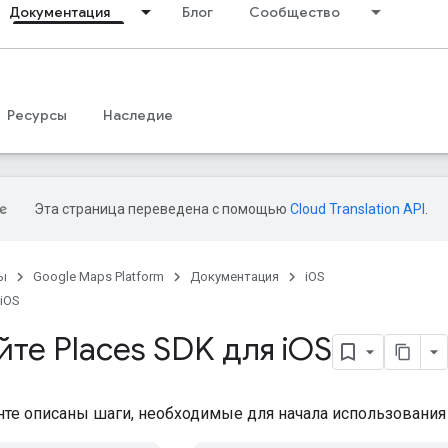
Документация
Блог
Сообщество
Ресурсы
Наследие
Эта страница переведена с помощью
Cloud Translation API
.
ы
Google Maps Platform
Документация
iOS
 iOS
те Places SDK для i
OS
те описаны шаги, необходимые для начала использования 