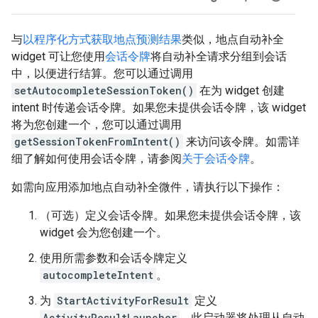
与
以程序化方式获取地点预测结果
类似，地点自动补全
widget 可让您使用
会话令牌
将自动补全请求分组到会话
中，以便进行结算。您可以通过调用
setAutocompleteSessionToken()
在为 widget 创建
intent 时传递会话令牌。如果您未提供会话令牌，该 widget
将为您创建一个，您可以通过调用
getSessionTokenFromIntent()
来访问该令牌。如需详
细了解如何使用会话令牌，请参阅
关于会话令牌
。
如需向应用添加地点自动补全微件，请执行以下操作：
（可选）定义会话令牌。如果您未提供会话令牌，该
widget 会为您创建一个。
使用所需参数和会话令牌定义
autocompleteIntent
。
为
StartActivityForResult
定义
ActivityResultLauncher
。此启动器将处理从自动