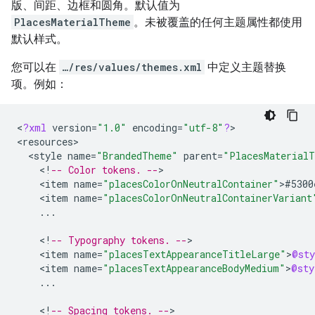
版、间距、边框和圆角。默认值为
PlacesMaterialTheme
。未被覆盖的任何主题属性都使用
默认样式。
您可以在
…/res/values/themes.xml
中定义主题替换
项。例如：
<
?
xml
version
=
"1.0"
encoding
=
"utf-8"
?
>

<
resources
<
style
name
=
"BrandedTheme"
parent
=
"PlacesMaterial
<
!
-- Color tokens. --
<
item
name
=
"placesColorOnNeutralContainer"
>
#5300
<
item
name
=
"placesColorOnNeutralContainerVariant
...
<
!
-- Typography tokens. --
<
item
name
=
"placesTextAppearanceTitleLarge"
>
@sty
<
item
name
=
"placesTextAppearanceBodyMedium"
>
@sty
...
<
!
-- Spacing tokens. --