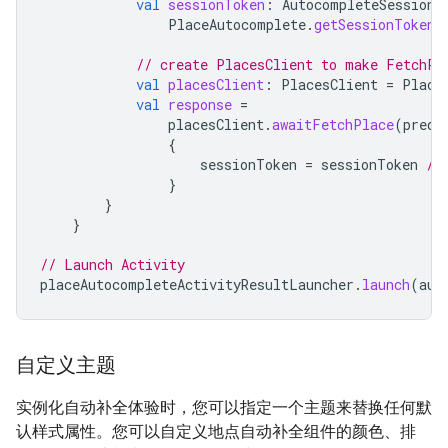
val
sessionToken
:
AutocompleteSessionT
PlaceAutocomplete
.
getSessionTokenF
// create PlacesClient to make FetchPl
val
placesClient
:
PlacesClient
=
Place
val
response
=
placesClient
.
awaitFetchPlace
(
predi
{
sessionToken
=
sessionToken
//
}
}
}
// Launch Activity
placeAutocompleteActivityResultLauncher
.
launch
(
aut
自定义主题
实例化自动补全体验时，您可以指定一个主题来替换任何默
认样式属性。您可以自定义地点自动补全组件的颜色、排