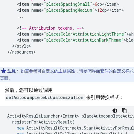
<
item
name
=
"placesSpacingSmall"
>
6
dp
<
/
item
<
item
name
=
"placesSpacingMedium"
>
12
dp
<
/
item
...
<
!
-- Attribution tokens. --
<
item
name
=
"placesColorAttributionLightTheme"
>
wh
<
item
name
=
"placesColorAttributionDarkTheme"
>
bla
<
/
style
>

<
/
resources
>
注意
：
如需参考可自定义的主题属性，请参阅界面套件的
自定义样式
页面。
然后，您可以通过调用
setAutocompleteUiCustomization
来引用替换样式：
ActivityResultLauncher<Intent>
placeAutocompleteActi
registerForActivityResult
(
new
ActivityResultContracts
.
StartActivityForResu
new
ActivityResultCallback<ActivityResult>
()
{