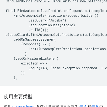
CircularBounds circle = CircularBounds.newInstance(ce
final FindAutocompletePredictionsRequest autocomplete
    FindAutocompletePredictionsRequest.builder()

            .setQuery("Amoeba")

            .setLocationBias(circle)

            .build());

placesClient.findAutocompletePredictions(autoComplete
    .addOnSuccessListener(

        (response) -> {

            List<AutocompletePrediction> predictions
          }

    ).addOnFailureListener(

        exception -> {

            Log.e(TAG, "some exception happened" + e
        })

    );
使用主要类型
使用
primary types
参数可将请求结果限制为
表 A
和
表 B
中