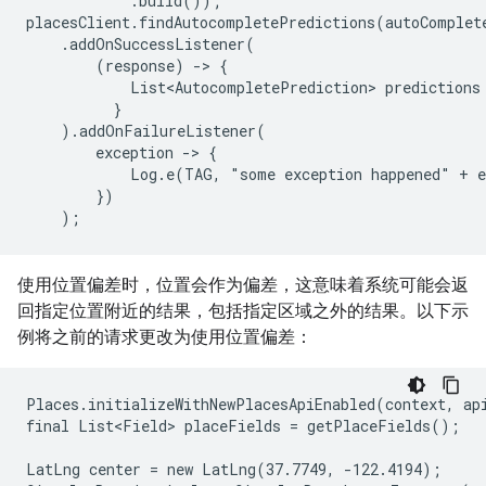
            .build());

placesClient.findAutocompletePredictions(autoComplete
    .addOnSuccessListener(

        (response) -> {

            List<AutocompletePrediction> predictions
          }

    ).addOnFailureListener(

        exception -> {

            Log.e(TAG, "some exception happened" + e
        })

    );
使用位置偏差时，位置会作为偏差，这意味着系统可能会返
回指定位置附近的结果，包括指定区域之外的结果。以下示
例将之前的请求更改为使用位置偏差：
Places.initializeWithNewPlacesApiEnabled(context, api
final List<Field> placeFields = getPlaceFields();

LatLng center = new LatLng(37.7749, -122.4194);
