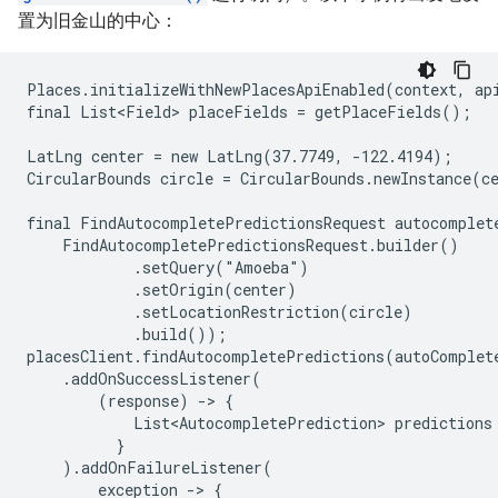
置为旧金山的中心：
Places.initializeWithNewPlacesApiEnabled(context, api
final List<Field> placeFields = getPlaceFields();

LatLng center = new LatLng(37.7749, -122.4194);

CircularBounds circle = CircularBounds.newInstance(ce
final FindAutocompletePredictionsRequest autocomplete
    FindAutocompletePredictionsRequest.builder()

            .setQuery("Amoeba")

            .setOrigin(center)

            .setLocationRestriction(circle)

            .build());

placesClient.findAutocompletePredictions(autoComplete
    .addOnSuccessListener(

        (response) -> {

            List<AutocompletePrediction> predictions
          }

    ).addOnFailureListener(

        exception -> {
