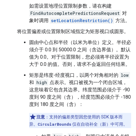
如需设置地理位置限制参数，请在构建
FindAutocompletePredictionsRequest
对
象时调用
setLocationRestriction()
方法。
将位置偏差或位置限制区域指定为矩形视口或圆形。
圆由中心点和半径（以米为单位）定义。半径必
须介于 0.0 到 50000.0 之间（含边界值）。默认
值为 0.0。对于位置限制，您必须将半径设置为
大于 0.0 的值。否则，请求不会返回任何结果。
矩形是纬度-经度视口，以两个对角相对的
low
和
high
点表示。视口被视为一个闭合区域，
这意味着它包含其边界。纬度范围必须介于 -90
度到 90 度之间（含），经度范围必须介于 -180
度到 180 度之间（含）：
注意
：支持的偏差类型因您使用的 SDK 版本而
异。
CircularBounds
仅在自动补全（新）中可用。