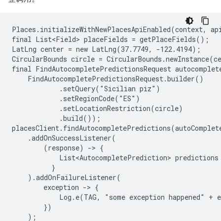
Places.initializeWithNewPlacesApiEnabled(context, api
final List<Field> placeFields = getPlaceFields();

LatLng center = new LatLng(37.7749, -122.4194);

CircularBounds circle = CircularBounds.newInstance(ce
final FindAutocompletePredictionsRequest autocomplete
    FindAutocompletePredictionsRequest.builder()

            .setQuery("Sicilian piz")

            .setRegionCode("ES")

            .setLocationRestriction(circle)

            .build());

placesClient.findAutocompletePredictions(autoComplete
    .addOnSuccessListener(

        (response) -> {

            List<AutocompletePrediction> predictions
          }

    ).addOnFailureListener(

        exception -> {

            Log.e(TAG, "some exception happened" + e
        })

    );