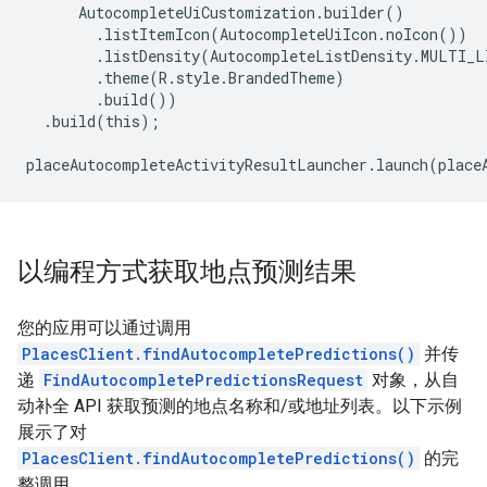
AutocompleteUiCustomization
.
builder
()
.
listItemIcon
(
AutocompleteUiIcon
.
noIcon
())
.
listDensity
(
AutocompleteListDensity
.
MULTI_L
.
theme
(
R
.
style
.
BrandedTheme
)
.
build
())
.
build
(
this
);
placeAutocompleteActivityResultLauncher
.
launch
(
place
以编程方式获取地点预测结果
您的应用可以通过调用
PlacesClient.findAutocompletePredictions()
并传
递
FindAutocompletePredictionsRequest
对象，从自
动补全 API 获取预测的地点名称和/或地址列表。以下示例
展示了对
PlacesClient.findAutocompletePredictions()
的完
整调用。