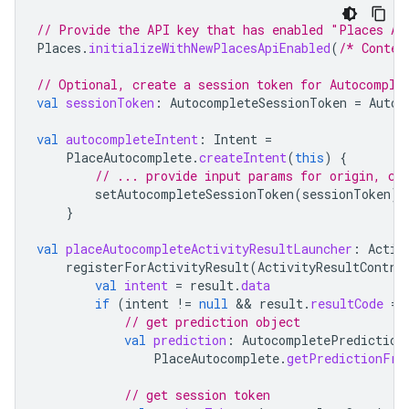
// Provide the API key that has enabled "Places AP
Places
.
initializeWithNewPlacesApiEnabled
(
/* Contex
// Optional, create a session token for Autocomple
val
sessionToken
:
AutocompleteSessionToken
=
Autoc
val
autocompleteIntent
:
Intent
=
PlaceAutocomplete
.
createIntent
(
this
)
{
// ... provide input params for origin, co
setAutocompleteSessionToken
(
sessionToken
)
}
val
placeAutocompleteActivityResultLauncher
:
Activ
registerForActivityResult
(
ActivityResultContra
val
intent
=
result
.
data
if
(
intent
!=
null
 && 
result
.
resultCode
==
// get prediction object
val
prediction
:
AutocompletePrediction
PlaceAutocomplete
.
getPredictionFro
// get session token