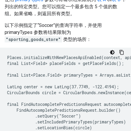
列出的特定类型。您可以指定一个最多包含 5 个值的数
组。如果省略，则返回所有类型。
以下示例指定了“Soccer”的查询字符串，并使用
primaryTypes 参数将结果限制为
"sporting_goods_store"
类型的场所：
Places.initializeWithNewPlacesApiEnabled(context, api
final List<Field> placeFields = getPlaceFields();

final List<Place.Field> primaryTypes = Arrays.asList
LatLng center = new LatLng(37.7749, -122.4194);

CircularBounds circle = CircularBounds.newInstance(ce
final FindAutocompletePredictionsRequest autocomplete
    FindAutocompletePredictionsRequest.builder()

            .setQuery("Soccer")

            .setIncludedPrimaryTypes(primaryTypes)

            .setLocationBias(circle)
