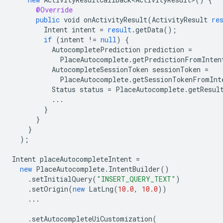
@Override
public
void
onActivityResult
(
ActivityResult
re
Intent
intent
=
result
.
getData
();
if
(
intent
!=
null
)
{
AutocompletePrediction
prediction
=
PlaceAutocomplete
.
getPredictionFromInten
AutocompleteSessionToken
sessionToken
=
PlaceAutocomplete
.
getSessionTokenFromInt
Status
status
=
PlaceAutocomplete
.
getResul
...
}
}
}
);
Intent
placeAutocompleteIntent
=
new
PlaceAutocomplete
.
IntentBuilder
()
.
setInitialQuery
(
"INSERT_QUERY_TEXT"
)
.
setOrigin
(
new
LatLng
(
10.0
,
10.0
))
...
.
setAutocompleteUiCustomization
(