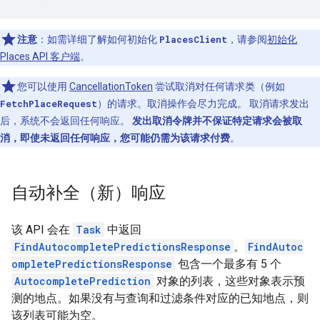
注意
：如需详细了解如何初始化
PlacesClient
，请参阅
初始化
Places API 客户端
。
您可以使用
CancellationToken
尝试取消对任何请求类（例如
FetchPlaceRequest
）的请求。取消操作会尽力完成。 取消请求发出
后，系统不会返回任何响应。
发出取消令牌并不保证特定请求会被取
消，即使未返回任何响应，您可能仍需为该请求付费
。
自动补全（新）响应
该 API 会在
Task
中返回
FindAutocompletePredictionsResponse
。
FindAutoc
ompletePredictionsResponse
包含一个最多有 5 个
AutocompletePrediction
对象的列表，这些对象表示预
测的地点。如果没有与查询和过滤条件对应的已知地点，则
该列表可能为空。