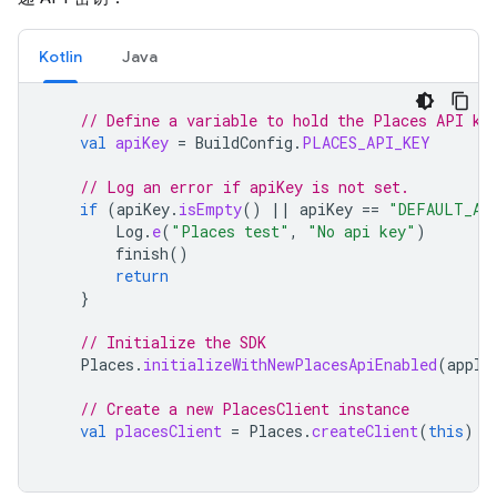
Kotlin
Java
// Define a variable to hold the Places API ke
val
apiKey
=
BuildConfig
.
PLACES_API_KEY
// Log an error if apiKey is not set.
if
(
apiKey
.
isEmpty
()
||
apiKey
==
"DEFAULT_AP
Log
.
e
(
"Places test"
,
"No api key"
)
finish
()
return
}
// Initialize the SDK
Places
.
initializeWithNewPlacesApiEnabled
(
appli
// Create a new PlacesClient instance
val
placesClient
=
Places
.
createClient
(
this
)