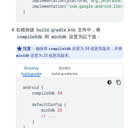
implementation
(
platform
(
"org.jetbrains.ko
implementation
(
"com.google.android.librar
}
在模块级
build.gradle.kts
文件中，将
compileSdk
和
minSdk
设置为以下值：
注意
： 确保将
compileSdk
设置为 34 或更高版本，并将
minSdk
设置为 23 或更高版本。
Groovy
Kotlin
android
{
compileSdk
34
defaultConfig
{
minSdk
23
// ...
}
}