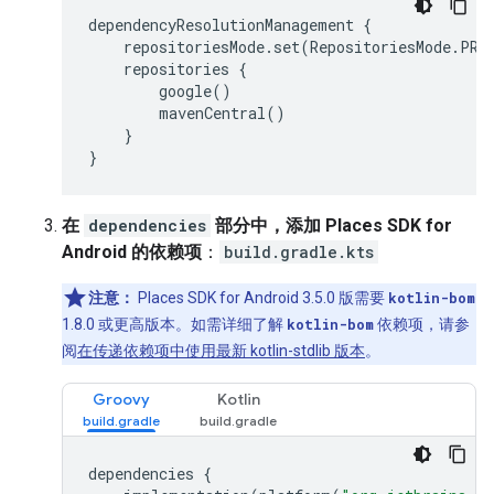
dependencyResolutionManagement {
repositoriesMode.set(RepositoriesMode.PRE
repositories {
google()
mavenCentral()
}
}
在
dependencies
部分中，添加 Places SDK for
Android 的依赖项
：
build.gradle.kts
注意：
Places SDK for Android 3.5.0 版需要
kotlin-bom
1.8.0 或更高版本。如需详细了解
kotlin-bom
依赖项，请参
阅
在传递依赖项中使用最新 kotlin-stdlib 版本
。
Groovy
Kotlin
dependencies
{