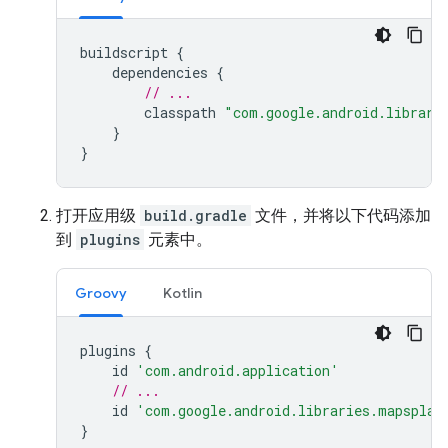
buildscript
{
dependencies
{
// ...
classpath
"com.google.android.librari
}
}
打开应用级
build.gradle
文件，并将以下代码添加
到
plugins
元素中。
Groovy
Kotlin
plugins
{
id
'com.android.application'
// ...
id
'com.google.android.libraries.mapsplat
}