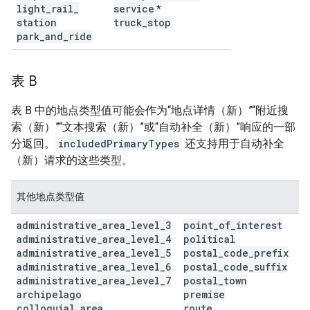
light
_
rail
_
service
*
station
truck
_
stop
park
_
and
_
ride
表 B
表 B 中的地点类型值可能会作为“地点详情（新）”“附近搜
索（新）”“文本搜索（新）”或“自动补全（新）”响应的一部
分返回。
includedPrimaryTypes
还支持用于自动补全
（新）请求的这些类型。
其他地点类型值
administrative
_
area
_
level
_
3
point
_
of
_
interest
administrative
_
area
_
level
_
4
political
administrative
_
area
_
level
_
5
postal
_
code
_
prefix
administrative
_
area
_
level
_
6
postal
_
code
_
suffix
administrative
_
area
_
level
_
7
postal
_
town
archipelago
premise
colloquial
_
area
route