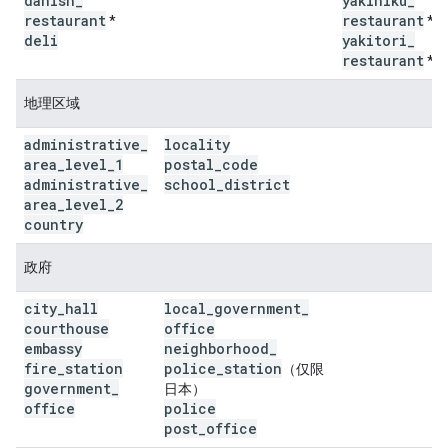
danish
_
yakiniku
_
restaurant
restaurant
*
*
deli
yakitori
_
restaurant
*
地理区域
administrative
_
locality
area
_
level
_
1
postal
_
code
administrative
_
school
_
district
area
_
level
_
2
country
政府
city
_
hall
local
_
government
_
courthouse
office
embassy
neighborhood
_
fire
_
station
police
_
station
（仅限
government
_
日本）
office
police
post
_
office