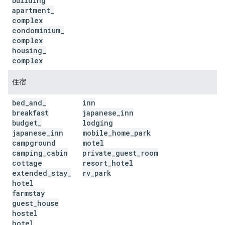
building
apartment
_
complex
condominium
_
complex
housing
_
complex
住宿
bed
_
and
_
inn
breakfast
japanese
_
inn
budget
_
lodging
japanese
_
inn
mobile
_
home
_
park
campground
motel
camping
_
cabin
private
_
guest
_
room
cottage
resort
_
hotel
extended
_
stay
_
rv
_
park
hotel
farmstay
guest
_
house
hostel
hotel