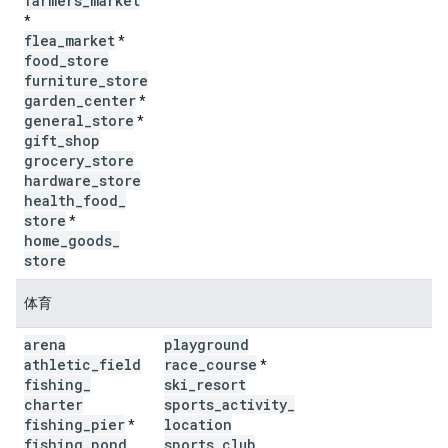
farmers
_
market
*
flea
_
market
*
food
_
store
furniture
_
store
garden
_
center
*
general
_
store
*
gift
_
shop
grocery
_
store
hardware
_
store
health
_
food
_
store
*
home
_
goods
_
store
体育
arena
playground
athletic
_
field
race
_
course
*
fishing
_
ski
_
resort
charter
sports
_
activity
_
fishing
_
pier
location
*
fishing
_
pond
sports
_
club