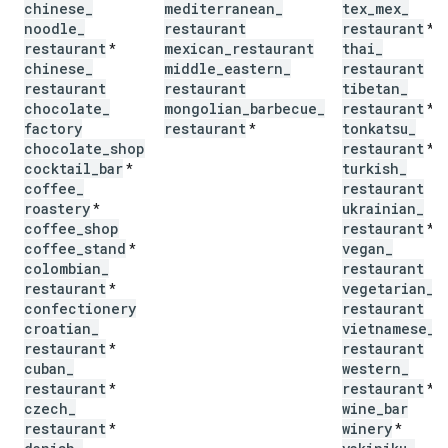
chinese
_
mediterranean
_
tex
_
mex
_
noodle
_
restaurant
restaurant
*
restaurant
mexican
_
restaurant
thai
_
*
chinese
_
middle
_
eastern
_
restaurant
restaurant
restaurant
tibetan
_
chocolate
_
mongolian
_
barbecue
_
restaurant
*
factory
restaurant
tonkatsu
_
*
chocolate
_
shop
restaurant
*
cocktail
_
bar
turkish
_
*
coffee
_
restaurant
roastery
ukrainian
_
*
coffee
_
shop
restaurant
*
coffee
_
stand
vegan
_
*
colombian
_
restaurant
restaurant
vegetarian
_
*
confectionery
restaurant
croatian
_
vietnamese
_
restaurant
restaurant
*
cuban
_
western
_
restaurant
restaurant
*
*
czech
_
wine
_
bar
restaurant
winery
*
*