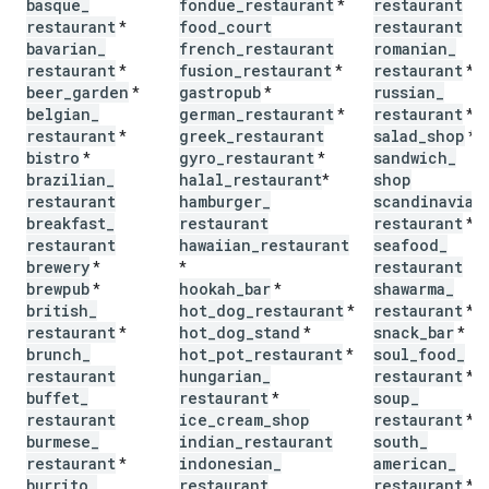
basque
_
fondue
_
restaurant
restaurant
*
restaurant
food
_
court
restaurant
*
bavarian
_
french
_
restaurant
romanian
_
restaurant
fusion
_
restaurant
restaurant
*
*
*
beer
_
garden
gastropub
russian
_
*
*
belgian
_
german
_
restaurant
restaurant
*
*
restaurant
greek
_
restaurant
salad
_
shop
*
*
bistro
gyro
_
restaurant
sandwich
_
*
*
brazilian
_
halal
_
restaurant
shop
*
restaurant
hamburger
_
scandinavian
breakfast
_
restaurant
restaurant
*
restaurant
hawaiian
_
restaurant
seafood
_
brewery
restaurant
*
*
brewpub
hookah
_
bar
shawarma
_
*
*
british
_
hot
_
dog
_
restaurant
restaurant
*
*
restaurant
hot
_
dog
_
stand
snack
_
bar
*
*
*
brunch
_
hot
_
pot
_
restaurant
soul
_
food
_
*
restaurant
hungarian
_
restaurant
*
buffet
_
restaurant
soup
_
*
restaurant
ice
_
cream
_
shop
restaurant
*
burmese
_
indian
_
restaurant
south
_
restaurant
indonesian
_
american
_
*
burrito
_
restaurant
restaurant
*