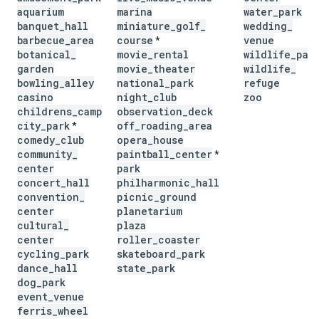
aquarium
marina
water
_
park
banquet
_
hall
miniature
_
golf
_
wedding
_
barbecue
_
area
course
venue
*
botanical
_
movie
_
rental
wildlife
_
par
garden
movie
_
theater
wildlife
_
bowling
_
alley
national
_
park
refuge
casino
night
_
club
zoo
childrens
_
camp
observation
_
deck
city
_
park
off
_
roading
_
area
*
comedy
_
club
opera
_
house
community
_
paintball
_
center
*
center
park
concert
_
hall
philharmonic
_
hall
convention
_
picnic
_
ground
center
planetarium
cultural
_
plaza
center
roller
_
coaster
cycling
_
park
skateboard
_
park
dance
_
hall
state
_
park
dog
_
park
event
_
venue
ferris
_
wheel