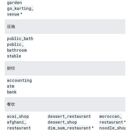
garden
go
_
karting
_
venue
*
设施
public
_
bath
public
_
bathroom
stable
财经
accounting
atm
bank
餐饮
acai
_
shop
dessert
_
restaurant
moroccan
_
afghani
_
dessert
_
shop
restaurant
*
restaurant
dim
_
sum
_
restaurant
noodle
_
shop
*
*