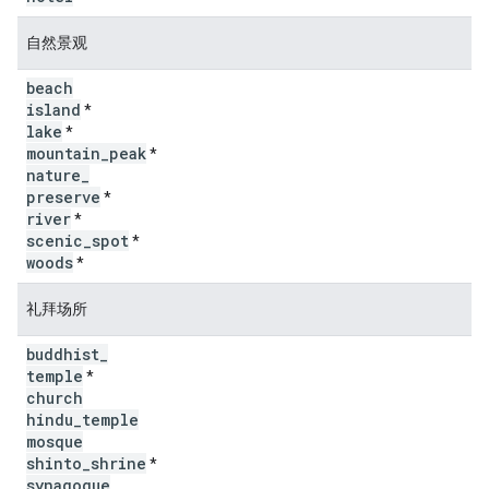
自然景观
beach
island
*
lake
*
mountain
_
peak
*
nature
_
preserve
*
river
*
scenic
_
spot
*
woods
*
礼拜场所
buddhist
_
temple
*
church
hindu
_
temple
mosque
shinto
_
shrine
*
synagogue