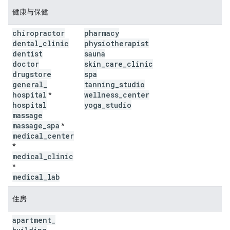
健康与保健
chiropractor
pharmacy
dental
_
clinic
physiotherapist
dentist
sauna
doctor
skin
_
care
_
clinic
drugstore
spa
general
_
tanning
_
studio
hospital
wellness
_
center
*
hospital
yoga
_
studio
massage
massage
_
spa
*
medical
_
center
*
medical
_
clinic
*
medical
_
lab
住房
apartment
_