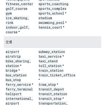
fitness
_
center
sports
_
coaching
golf
_
course
sports
_
complex
gym
sports
_
school
*
ice
_
skating
_
stadium
rink
swimming
_
pool
*
indoor
_
golf
_
tennis
_
court
*
course
*
交通
airport
subway
_
station
airstrip
taxi
_
service
*
bike
_
sharing
_
taxi
_
stand
station
toll
_
station
*
*
bridge
train
_
station
*
bus
_
station
train
_
ticket
_
office
bus
_
stop
*
ferry
_
service
tram
_
stop
*
*
ferry
_
terminal
transit
_
depot
heliport
transit
_
station
international
_
transit
_
stop
*
airport
transportation
_