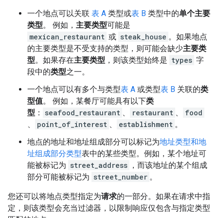
一个地点可以关联
表 A
类型或
表 B
类型中的
单个主要
类型
。 例如，
主要类型
可能是
mexican_restaurant
或
steak_house
。如果地点
的主要类型是不受支持的类型，则可能会缺少
主要类
型
。如果存在
主要类型
，则该类型始终是
types
字
段中的
类型
之一。
一个地点可以有多个与类型
表 A
或类型
表 B
关联的
类
型值
。 例如，某餐厅可能具有以下
类
型
：
seafood_restaurant
、
restaurant
、
food
、
point_of_interest
、
establishment
。
地点的地址和地址组成部分可以标记为
地址类型和地
址组成部分类型
表中的某些类型。例如，某个地址可
能被标记为
street_address
，而该地址的某个组成
部分可能被标记为
street_number
。
您还可以将地点类型指定为
请求
的一部分。如果在请求中指
定，则该类型会充当过滤器，以限制响应仅包含与指定类型