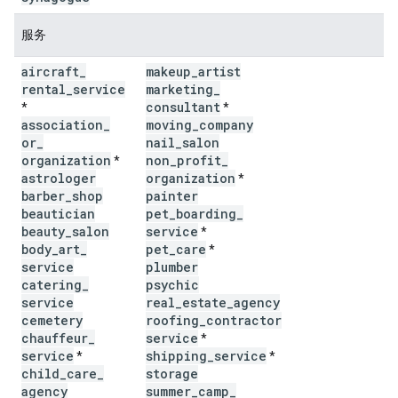
服务
aircraft
_
makeup
_
artist
rental
_
service
marketing
_
consultant
*
*
association
_
moving
_
company
or
_
nail
_
salon
organization
non
_
profit
_
*
astrologer
organization
*
barber
_
shop
painter
beautician
pet
_
boarding
_
beauty
_
salon
service
*
body
_
art
_
pet
_
care
*
service
plumber
catering
_
psychic
service
real
_
estate
_
agency
cemetery
roofing
_
contractor
chauffeur
_
service
*
service
shipping
_
service
*
*
child
_
care
_
storage
agency
summer
_
camp
_