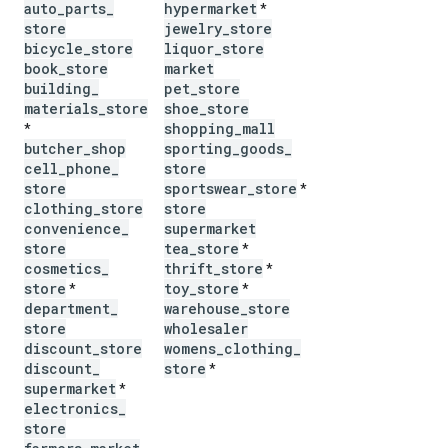
auto
_
parts
_
hypermarket
*
store
jewelry
_
store
bicycle
_
store
liquor
_
store
book
_
store
market
building
_
pet
_
store
materials
_
store
shoe
_
store
shopping
_
mall
*
butcher
_
shop
sporting
_
goods
_
cell
_
phone
_
store
store
sportswear
_
store
*
clothing
_
store
store
convenience
_
supermarket
store
tea
_
store
*
cosmetics
_
thrift
_
store
*
store
toy
_
store
*
*
department
_
warehouse
_
store
store
wholesaler
discount
_
store
womens
_
clothing
_
discount
_
store
*
supermarket
*
electronics
_
store