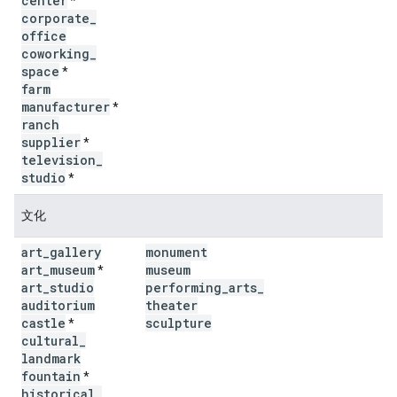
center
*
corporate
_
office
coworking
_
space
*
farm
manufacturer
*
ranch
supplier
*
television
_
studio
*
文化
art
_
gallery
monument
art
_
museum
museum
*
art
_
studio
performing
_
arts
_
auditorium
theater
castle
sculpture
*
cultural
_
landmark
fountain
*
historical
_