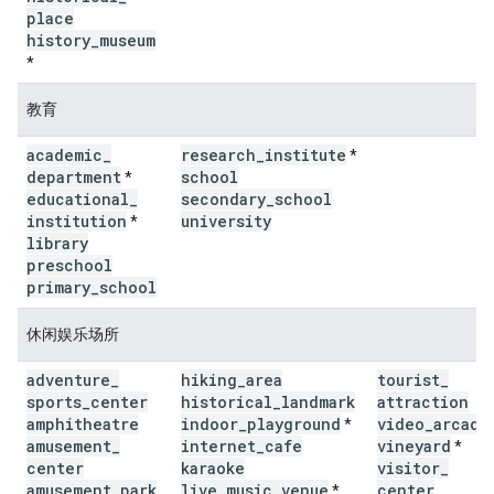
place
history
_
museum
*
教育
academic
_
research
_
institute
*
department
school
*
educational
_
secondary
_
school
institution
university
*
library
preschool
primary
_
school
休闲娱乐场所
adventure
_
hiking
_
area
tourist
_
sports
_
center
historical
_
landmark
attraction
amphitheatre
indoor
_
playground
video
_
arcade
*
amusement
_
internet
_
cafe
vineyard
*
center
karaoke
visitor
_
amusement
_
park
live
_
music
_
venue
center
*