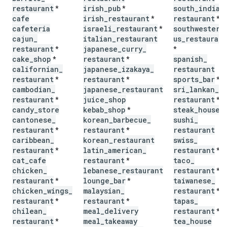
restaurant
irish
_
pub
south
_
indian
*
*
cafe
irish
_
restaurant
restaurant
*
*
cafeteria
israeli
_
restaurant
southwestern
*
cajun
_
italian
_
restaurant
us
_
restaurant
restaurant
japanese
_
curry
_
*
*
cake
_
shop
restaurant
spanish
_
*
*
californian
_
japanese
_
izakaya
_
restaurant
restaurant
restaurant
sports
_
bar
*
*
*
cambodian
_
japanese
_
restaurant
sri
_
lankan
_
restaurant
juice
_
shop
restaurant
*
*
candy
_
store
kebab
_
shop
steak
_
house
*
cantonese
_
korean
_
barbecue
_
sushi
_
restaurant
restaurant
restaurant
*
*
caribbean
_
korean
_
restaurant
swiss
_
restaurant
latin
_
american
_
restaurant
*
*
cat
_
cafe
restaurant
taco
_
*
chicken
_
lebanese
_
restaurant
restaurant
*
restaurant
lounge
_
bar
taiwanese
_
*
*
chicken
_
wings
_
malaysian
_
restaurant
*
restaurant
restaurant
tapas
_
*
*
chilean
_
meal
_
delivery
restaurant
*
restaurant
meal
_
takeaway
tea
_
house
*