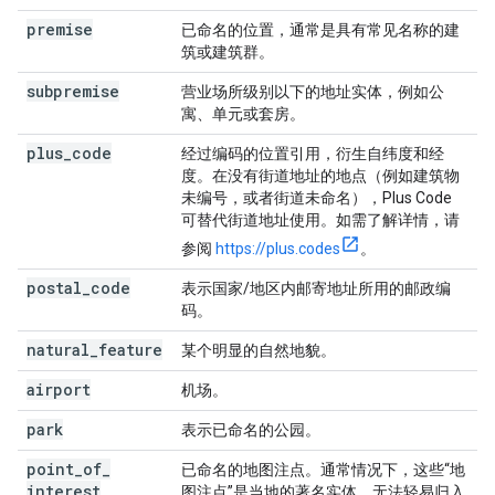
premise
已命名的位置，通常是具有常见名称的建
筑或建筑群。
subpremise
营业场所级别以下的地址实体，例如公
寓、单元或套房。
plus
_
code
经过编码的位置引用，衍生自纬度和经
度。在没有街道地址的地点（例如建筑物
未编号，或者街道未命名），Plus Code
可替代街道地址使用。如需了解详情，请
参阅
https://plus.codes
。
postal
_
code
表示国家/地区内邮寄地址所用的邮政编
码。
natural
_
feature
某个明显的自然地貌。
airport
机场。
park
表示已命名的公园。
point
_
of
_
已命名的地图注点。通常情况下，这些“地
interest
图注点”是当地的著名实体，无法轻易归入