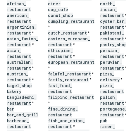
african
_
diner
north
_
restaurant
dog
_
cafe
indian
_
american
_
donut
_
shop
restaurant
*
restaurant
dumpling
_
restaurant
oyster
_
bar
_
argentinian
_
restaurant
*
*
restaurant
dutch
_
restaurant
pakistani
_
*
*
asian
_
fusion
_
eastern
_
european
_
restaurant
*
restaurant
restaurant
pastry
_
shop
*
*
*
asian
_
ethiopian
_
persian
_
restaurant
restaurant
restaurant
*
*
australian
_
european
_
restaurant
peruvian
_
restaurant
restaurant
*
*
*
austrian
_
falafel
_
restaurant
pizza
_
*
restaurant
family
_
restaurant
delivery
*
*
*
bagel
_
shop
fast
_
food
_
pizza
_
bakery
restaurant
restaurant
bangladeshi
_
filipino
_
restaurant
polish
_
restaurant
restaurant
*
*
*
bar
fine
_
dining
_
portuguese
_
bar
_
and
_
grill
restaurant
restaurant
*
barbecue
_
fish
_
and
_
chips
_
pub
restaurant
restaurant
ramen
_
*