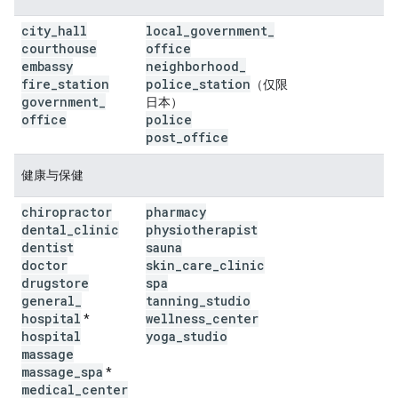
city
_
hall
local
_
government
_
courthouse
office
embassy
neighborhood
_
fire
_
station
police
_
station
（仅限
government
_
日本）
office
police
post
_
office
健康与保健
chiropractor
pharmacy
dental
_
clinic
physiotherapist
dentist
sauna
doctor
skin
_
care
_
clinic
drugstore
spa
general
_
tanning
_
studio
hospital
wellness
_
center
*
hospital
yoga
_
studio
massage
massage
_
spa
*
medical
_
center