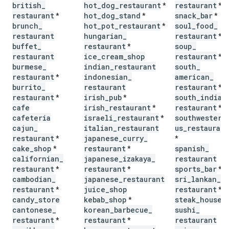
british
_
hot
_
dog
_
restaurant
restaurant
*
*
restaurant
hot
_
dog
_
stand
snack
_
bar
*
*
*
brunch
_
hot
_
pot
_
restaurant
soul
_
food
_
*
restaurant
hungarian
_
restaurant
*
buffet
_
restaurant
soup
_
*
restaurant
ice
_
cream
_
shop
restaurant
*
burmese
_
indian
_
restaurant
south
_
restaurant
indonesian
_
american
_
*
burrito
_
restaurant
restaurant
*
restaurant
irish
_
pub
south
_
indian
*
*
cafe
irish
_
restaurant
restaurant
*
*
cafeteria
israeli
_
restaurant
southwestern
*
cajun
_
italian
_
restaurant
us
_
restaurant
restaurant
japanese
_
curry
_
*
*
cake
_
shop
restaurant
spanish
_
*
*
californian
_
japanese
_
izakaya
_
restaurant
restaurant
restaurant
sports
_
bar
*
*
*
cambodian
_
japanese
_
restaurant
sri
_
lankan
_
restaurant
juice
_
shop
restaurant
*
*
candy
_
store
kebab
_
shop
steak
_
house
*
cantonese
_
korean
_
barbecue
_
sushi
_
restaurant
restaurant
restaurant
*
*