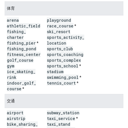
体育
arena
playground
athletic
_
field
race
_
course
*
fishing
_
ski
_
resort
charter
sports
_
activity
_
fishing
_
pier
location
*
fishing
_
pond
sports
_
club
fitness
_
center
sports
_
coaching
golf
_
course
sports
_
complex
gym
sports
_
school
*
ice
_
skating
_
stadium
rink
swimming
_
pool
*
indoor
_
golf
_
tennis
_
court
*
course
*
交通
airport
subway
_
station
airstrip
taxi
_
service
*
bike
_
sharing
_
taxi
_
stand