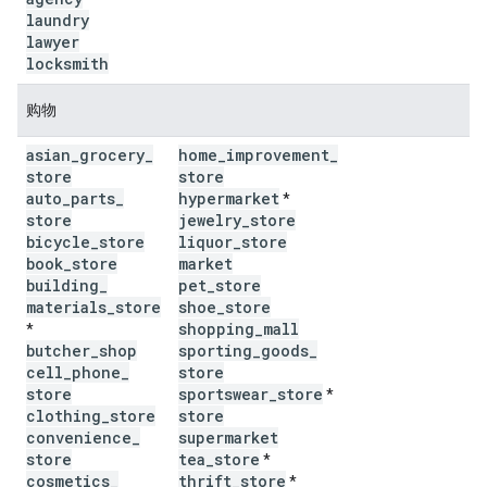
laundry
lawyer
locksmith
购物
asian
_
grocery
_
home
_
improvement
_
store
store
auto
_
parts
_
hypermarket
*
store
jewelry
_
store
bicycle
_
store
liquor
_
store
book
_
store
market
building
_
pet
_
store
materials
_
store
shoe
_
store
shopping
_
mall
*
butcher
_
shop
sporting
_
goods
_
cell
_
phone
_
store
store
sportswear
_
store
*
clothing
_
store
store
convenience
_
supermarket
store
tea
_
store
*
cosmetics
_
thrift
_
store
*