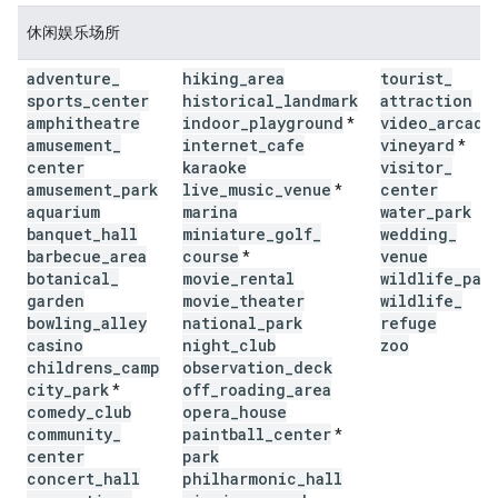
休闲娱乐场所
adventure
_
hiking
_
area
tourist
_
sports
_
center
historical
_
landmark
attraction
amphitheatre
indoor
_
playground
video
_
arcade
*
amusement
_
internet
_
cafe
vineyard
*
center
karaoke
visitor
_
amusement
_
park
live
_
music
_
venue
center
*
aquarium
marina
water
_
park
banquet
_
hall
miniature
_
golf
_
wedding
_
barbecue
_
area
course
venue
*
botanical
_
movie
_
rental
wildlife
_
par
garden
movie
_
theater
wildlife
_
bowling
_
alley
national
_
park
refuge
casino
night
_
club
zoo
childrens
_
camp
observation
_
deck
city
_
park
off
_
roading
_
area
*
comedy
_
club
opera
_
house
community
_
paintball
_
center
*
center
park
concert
_
hall
philharmonic
_
hall