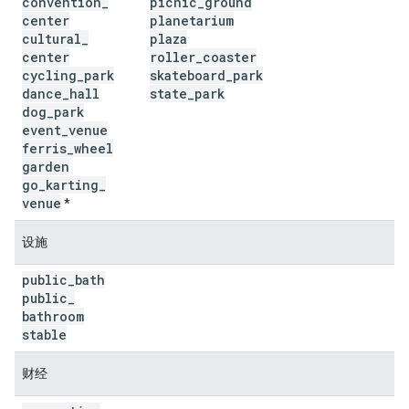
convention
_
picnic
_
ground
center
planetarium
cultural
_
plaza
center
roller
_
coaster
cycling
_
park
skateboard
_
park
dance
_
hall
state
_
park
dog
_
park
event
_
venue
ferris
_
wheel
garden
go
_
karting
_
venue
*
设施
public
_
bath
public
_
bathroom
stable
财经