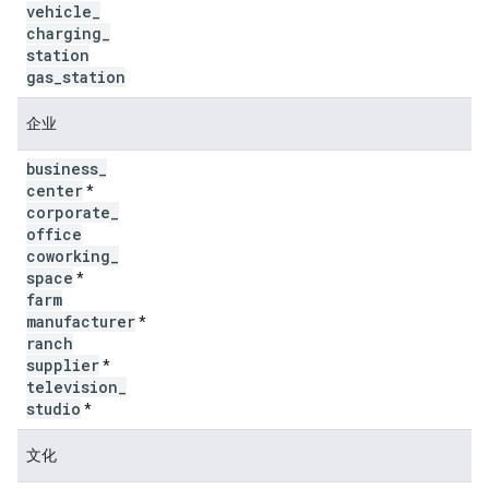
vehicle
_
charging
_
station
gas
_
station
企业
business
_
center
*
corporate
_
office
coworking
_
space
*
farm
manufacturer
*
ranch
supplier
*
television
_
studio
*
文化