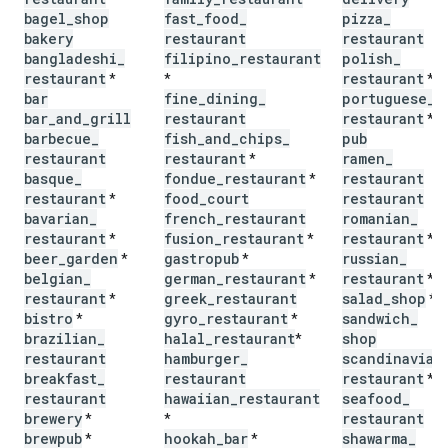
bagel
_
shop
fast
_
food
_
pizza
_
bakery
restaurant
restaurant
bangladeshi
_
filipino
_
restaurant
polish
_
restaurant
restaurant
*
*
*
bar
fine
_
dining
_
portuguese
_
bar
_
and
_
grill
restaurant
restaurant
*
barbecue
_
fish
_
and
_
chips
_
pub
restaurant
restaurant
ramen
_
*
basque
_
fondue
_
restaurant
restaurant
*
restaurant
food
_
court
restaurant
*
bavarian
_
french
_
restaurant
romanian
_
restaurant
fusion
_
restaurant
restaurant
*
*
*
beer
_
garden
gastropub
russian
_
*
*
belgian
_
german
_
restaurant
restaurant
*
*
restaurant
greek
_
restaurant
salad
_
shop
*
*
bistro
gyro
_
restaurant
sandwich
_
*
*
brazilian
_
halal
_
restaurant
shop
*
restaurant
hamburger
_
scandinavian
breakfast
_
restaurant
restaurant
*
restaurant
hawaiian
_
restaurant
seafood
_
brewery
restaurant
*
*
brewpub
hookah
_
bar
shawarma
_
*
*