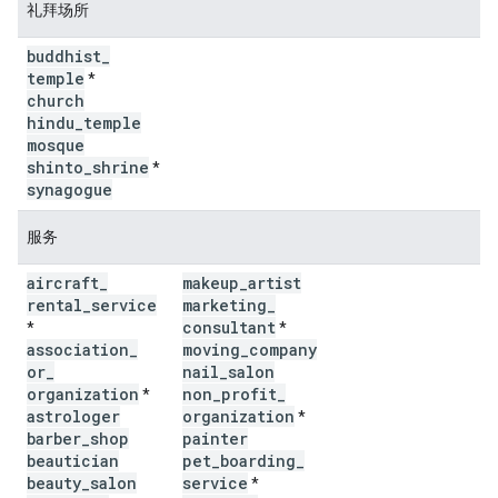
礼拜场所
buddhist
_
temple
*
church
hindu
_
temple
mosque
shinto
_
shrine
*
synagogue
服务
aircraft
_
makeup
_
artist
rental
_
service
marketing
_
consultant
*
*
association
_
moving
_
company
or
_
nail
_
salon
organization
non
_
profit
_
*
astrologer
organization
*
barber
_
shop
painter
beautician
pet
_
boarding
_
beauty
_
salon
service
*