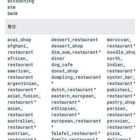
accounting
atm
bank
餐饮
acai
_
shop
dessert
_
restaurant
moroccan
_
afghani
_
dessert
_
shop
restaurant
*
restaurant
dim
_
sum
_
restaurant
noodle
_
shop
*
*
african
_
diner
north
_
restaurant
dog
_
cafe
indian
_
american
_
donut
_
shop
restaurant
*
restaurant
dumpling
_
restaurant
oyster
_
bar
_
argentinian
_
restaurant
*
*
restaurant
dutch
_
restaurant
pakistani
_
*
*
asian
_
fusion
_
eastern
_
european
_
restaurant
*
restaurant
restaurant
pastry
_
shop
*
*
*
asian
_
ethiopian
_
persian
_
restaurant
restaurant
restaurant
*
*
australian
_
european
_
restaurant
peruvian
_
restaurant
restaurant
*
*
*
austrian
_
falafel
_
restaurant
pizza
_
*
restaurant
family
_
restaurant
delivery
*
*
*