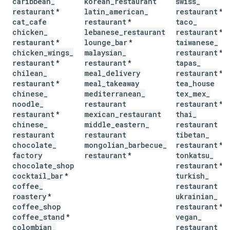
caribbean
_
korean
_
restaurant
swiss
_
restaurant
latin
_
american
_
restaurant
*
*
cat
_
cafe
restaurant
taco
_
*
chicken
_
lebanese
_
restaurant
restaurant
*
restaurant
lounge
_
bar
taiwanese
_
*
*
chicken
_
wings
_
malaysian
_
restaurant
*
restaurant
restaurant
tapas
_
*
*
chilean
_
meal
_
delivery
restaurant
*
restaurant
meal
_
takeaway
tea
_
house
*
chinese
_
mediterranean
_
tex
_
mex
_
noodle
_
restaurant
restaurant
*
restaurant
mexican
_
restaurant
thai
_
*
chinese
_
middle
_
eastern
_
restaurant
restaurant
restaurant
tibetan
_
chocolate
_
mongolian
_
barbecue
_
restaurant
*
factory
restaurant
tonkatsu
_
*
chocolate
_
shop
restaurant
*
cocktail
_
bar
turkish
_
*
coffee
_
restaurant
roastery
ukrainian
_
*
coffee
_
shop
restaurant
*
coffee
_
stand
vegan
_
*
colombian
_
restaurant