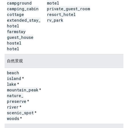
campground
motel
camping
_
cabin
private
_
guest
_
room
cottage
resort
_
hotel
extended
_
stay
_
rv
_
park
hotel
farmstay
guest
_
house
hostel
hotel
自然景观
beach
island
*
lake
*
mountain
_
peak
*
nature
_
preserve
*
river
*
scenic
_
spot
*
woods
*