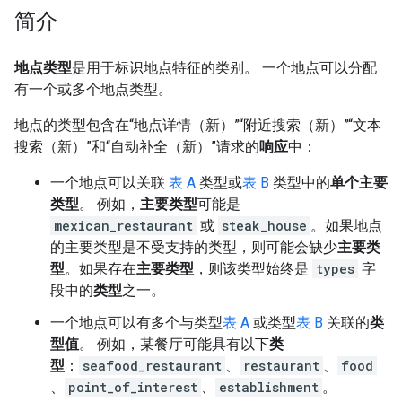
简介
地点类型
是用于标识地点特征的类别。 一个地点可以分配
有一个或多个地点类型。
地点的类型包含在“地点详情（新）”“附近搜索（新）”“文本
搜索（新）”和“自动补全（新）”请求的
响应
中：
一个地点可以关联
表 A
类型或
表 B
类型中的
单个主要
类型
。 例如，
主要类型
可能是
mexican_restaurant
或
steak_house
。如果地点
的主要类型是不受支持的类型，则可能会缺少
主要类
型
。如果存在
主要类型
，则该类型始终是
types
字
段中的
类型
之一。
一个地点可以有多个与类型
表 A
或类型
表 B
关联的
类
型值
。 例如，某餐厅可能具有以下
类
型
：
seafood_restaurant
、
restaurant
、
food
、
point_of_interest
、
establishment
。