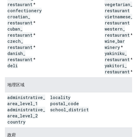
restaurant
vegetarian
_
*
confectionery
restaurant
croatian
_
vietnamese
_
restaurant
restaurant
*
cuban
_
western
_
restaurant
restaurant
*
*
czech
_
wine
_
bar
restaurant
winery
*
*
danish
_
yakiniku
_
restaurant
restaurant
*
*
deli
yakitori
_
restaurant
*
地理区域
administrative
_
locality
area
_
level
_
1
postal
_
code
administrative
_
school
_
district
area
_
level
_
2
country
政府