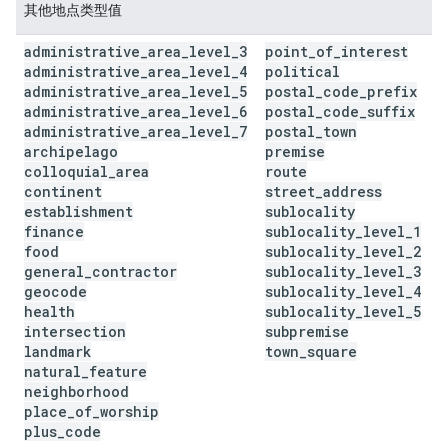
其他地点类型值
administrative
_
area
_
level
_
3
point
_
of
_
interest
administrative
_
area
_
level
_
4
political
administrative
_
area
_
level
_
5
postal
_
code
_
prefix
administrative
_
area
_
level
_
6
postal
_
code
_
suffix
administrative
_
area
_
level
_
7
postal
_
town
archipelago
premise
colloquial
_
area
route
continent
street
_
address
establishment
sublocality
finance
sublocality
_
level
_
1
food
sublocality
_
level
_
2
general
_
contractor
sublocality
_
level
_
3
geocode
sublocality
_
level
_
4
health
sublocality
_
level
_
5
intersection
subpremise
landmark
town
_
square
natural
_
feature
neighborhood
place
_
of
_
worship
plus
_
code