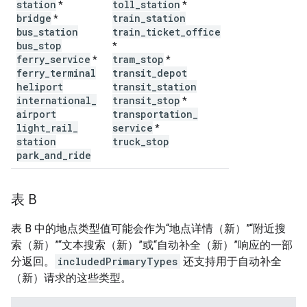
station
toll
_
station
*
*
bridge
train
_
station
*
bus
_
station
train
_
ticket
_
office
bus
_
stop
*
ferry
_
service
tram
_
stop
*
*
ferry
_
terminal
transit
_
depot
heliport
transit
_
station
international
_
transit
_
stop
*
airport
transportation
_
light
_
rail
_
service
*
station
truck
_
stop
park
_
and
_
ride
表 B
表 B 中的地点类型值可能会作为“地点详情（新）”“附近搜
索（新）”“文本搜索（新）”或“自动补全（新）”响应的一部
分返回。
includedPrimaryTypes
还支持用于自动补全
（新）请求的这些类型。