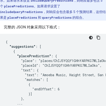
求。如果请求未设置
includeQueryPredictions
，则响应最多包含 5
个
placePredictions
。如果请求设置了
includeQueryPredictions
，则响应会包含最多 5 个预测结果，这些结
果是
placePredictions
和
queryPredictions
的组合。
完整的 JSON 对象采用以下格式：
{

"suggestions"
: [

    {

"placePrediction"
: {

        "place": "places/ChIJ5YQQf1GHhYARPKG7WLIaOko
        "placeId": "ChIJ5YQQf1GHhYARPKG7WLIaOko",

        "text": {

          "text": "Amoeba Music, Haight Street, San F
          "matches": [

            {

              "endOffset": 6

            }]

        },

      ...
