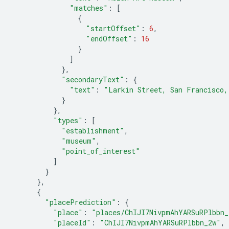
"matches"
:
[
{
"startOffset"
:
6
,
"endOffset"
:
16
}
]
},
"secondaryText"
:
{
"text"
:
"Larkin Street, San Francisco,
}
},
"types"
:
[
"establishment"
,
"museum"
,
"point_of_interest"
]
}
},
{
"placePrediction"
:
{
"place"
:
"places/ChIJI7NivpmAhYARSuRPlbbn_
"placeId"
:
"ChIJI7NivpmAhYARSuRPlbbn_2w"
,