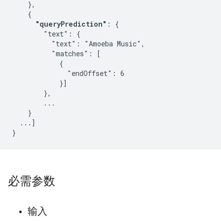
    },

    {

"queryPrediction"
: {

        "text": {

          "text": "Amoeba Music",

          "matches": [

            {

              "endOffset": 6

            }]

        },

        ...

    }

  ...]

}
必需参数
输入