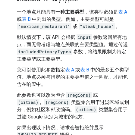
一个地点只能具有
一种主要类型
，该类型必须是
表 A
或
表 B
中列出的类型。例如，主要类型可能是
"mexican_restaurant"
或
"steak_house"
。
默认情况下，该 API 会根据
input
参数返回所有地
点，而无需考虑与地点关联的主要类型值。通过传递
includedPrimaryTypes
参数，将结果限制为特定
主要类型或主要类型。
您可以使用此参数指定
表 A
或
表 B
中的最多五个类型
值。地点必须与指定的主要类型值之一匹配，才能包
含在响应中。
此参数也可以改为包含
(regions)
或
(cities)
。
(regions)
类型集合用于过滤区域或划
分，例如社区和邮政编码。
(cities)
类型集合用于
过滤 Google 识别为城市的地方。
如果出现以下情况，请求会被拒绝并显示
INVALID_REQUEST
错误：