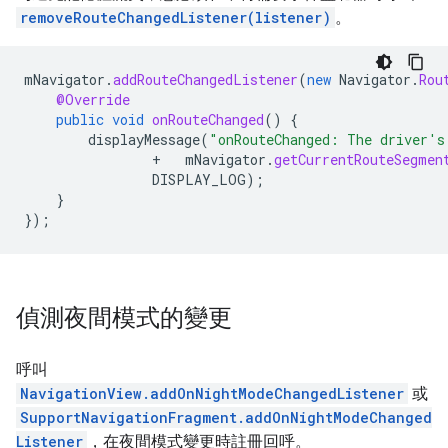
removeRouteChangedListener(listener)
。
mNavigator
.
addRouteChangedListener
(
new
Navigator
.
Rou
@Override
public
void
onRouteChanged
()
{
displayMessage
(
"onRouteChanged: The driver's
+
mNavigator
.
getCurrentRouteSegmen
DISPLAY_LOG
);
}
});
偵測夜間模式的變更
呼叫
NavigationView.addOnNightModeChangedListener
或
SupportNavigationFragment.addOnNightModeChanged
Listener
，在夜間模式變更時註冊回呼。