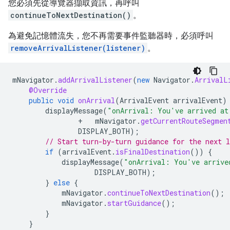
您必須先從導覽器擷取資訊，再呼叫
continueToNextDestination()
。
為避免記憶體流失，您不再需要事件監聽器時，必須呼叫
removeArrivalListener(listener)
。
mNavigator
.
addArrivalListener
(
new
Navigator
.
ArrivalL
@Override
public
void
onArrival
(
ArrivalEvent
arrivalEvent
)
displayMessage
(
"onArrival: You've arrived at
+
mNavigator
.
getCurrentRouteSegmen
DISPLAY_BOTH
);
// Start turn-by-turn guidance for the next l
if
(
arrivalEvent
.
isFinalDestination
())
{
displayMessage
(
"onArrival: You've arrive
DISPLAY_BOTH
);
}
else
{
mNavigator
.
continueToNextDestination
();
mNavigator
.
startGuidance
();
}
}