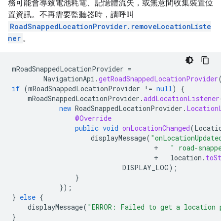
務可能會導致電池耗電、記憶體流失，或無意間收集裝置位
置資訊。不再需要監聽器時，請呼叫
RoadSnappedLocationProvider.removeLocationListe
ner
。
mRoadSnappedLocationProvider
=
NavigationApi
.
getRoadSnappedLocationProvider
if
(
mRoadSnappedLocationProvider
!=
null
)
{
mRoadSnappedLocationProvider
.
addLocationListener
new
RoadSnappedLocationProvider
.
Location
@Override
public
void
onLocationChanged
(
Locati
displayMessage
(
"onLocationUpdate
+
" road-snapp
+
location
.
toS
DISPLAY_LOG
);
}
});
}
else
{
displayMessage
(
"ERROR: Failed to get a location 
}