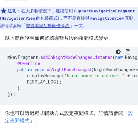
注意：
在大多數情況下，建議使用
SupportNavigationFragment
(
NavigationView
的包裝函式)，而不是直接與
NavigationView
互動。
詳情請參閱「
導覽地圖互動最佳做法
」一文。
以下範例說明如何監聽導覽片段的夜間模式變更。
mNavFragment
.
addOnNightModeChangedListener
(
new
Navig
@Override
public
void
onNightModeChanged
(
NightModeChangedE
displayMessage
(
"Night mode is active: "
+
ni
DISPLAY_LOG
);
}
});
你也可以透過程式輔助方式設定夜間模式。詳情請參閱「
設
定夜間模式
」。