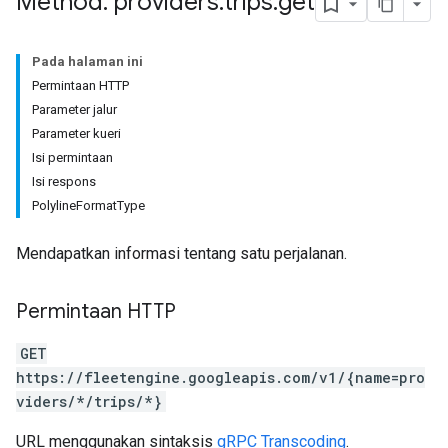
Method: providers
.
trips
.
get
Pada halaman ini
Permintaan HTTP
Parameter jalur
Parameter kueri
Isi permintaan
Isi respons
PolylineFormatType
Mendapatkan informasi tentang satu perjalanan.
Permintaan HTTP
GET
https://fleetengine.googleapis.com/v1/{name=pro
viders/*/trips/*}
URL menggunakan sintaksis
gRPC Transcoding
.