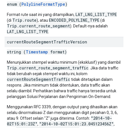
enum (
PolylineFormatType
)
LAT_LNG_LIST_TYPE
Format rute saat ini yang ditampilkan,
Trip.route
ENCODED_POLYLINE_TYPE
(di
), atau
(di
Trip.current_route_segment
). Default-nya adalah
LAT_LNG_LIST_TYPE
.
current
Route
Segment
Traffic
Version
string (
Timestamp
format)
Menunjukkan stempel waktu minimum (eksklusif) yang diambil
Trip.current_route_segment_traffic
. Jika data traffic
tidak berubah sejak stempel waktu ini, kolom
currentRouteSegmentTraffic
tidak ditetapkan dalam
respons. Jika minimum tidak ditentukan, data traffic akan
selalu diambil. Perhatikan bahwa traffic hanya tersedia untuk
pelanggan Solusi Perjalanan dan Pengiriman On-Demand.
Menggunakan RFC 3339, dengan output yang dihasilkan akan
selalu dinormalisasi Z dan menggunakan digit pecahan 0, 3, 6,
"2014-10-
atau 9. Offset selain "Z" juga diterima. Contoh:
02T15:01:23Z"
"2014-10-02T15:01:23.045123456Z"
,
,