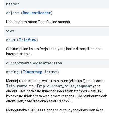
header
object (
RequestHeader
)
Header permintaan Fleet Engine standar.
view
enum (
TripView
)
Subkumpulan kolom Perjalanan yang harus ditampilkan dan
interpretasinya.
current
Route
Segment
Version
string (
Timestamp
format)
Menunjukkan stempel waktu minimum (eksklusif) untuk data
Trip.route
Trip.current_route_segment
atau
yang
diambil. Jika data rute tidak berubah sejak stempel waktu ini,
kolom rute tidak ditetapkan dalam respons. Jika minimum tidak
ditentukan, data rute akan selalu diambil.
Menggunakan RFC 3339, dengan output yang dihasilkan akan