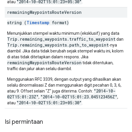
"2014-10-02T15:01:23+05:30"
atau
.
remaining
Waypoints
Route
Version
string (
Timestamp
format)
Menunjukkan stempel waktu minimum (eksklusif) yang data
Trip.remaining_waypoints.traffic_to_waypoint
dan
Trip.remaining_waypoints.path_to_waypoint
-nya
diambil. Jika data tidak berubah sejak stempel waktu ini, kolom
di atas tidak ditetapkan dalam respons. Jika
remainingWaypointsRouteVersion
tidak ditentukan,
traffic dan jalur akan selalu diambil.
Menggunakan RFC 3339, dengan output yang dihasilkan akan
selalu dinormalisasi Z dan menggunakan digit pecahan 0, 3, 6,
"2014-10-
atau 9. Offset selain "Z" juga diterima. Contoh:
02T15:01:23Z"
"2014-10-02T15:01:23.045123456Z"
,
,
"2014-10-02T15:01:23+05:30"
atau
.
Isi permintaan