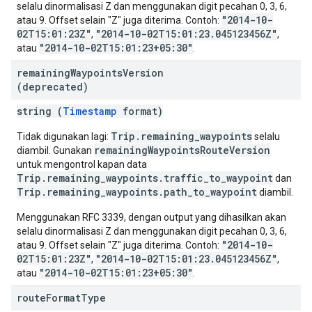
selalu dinormalisasi Z dan menggunakan digit pecahan 0, 3, 6,
"2014-10-
atau 9. Offset selain "Z" juga diterima. Contoh:
02T15:01:23Z"
"2014-10-02T15:01:23.045123456Z"
,
,
"2014-10-02T15:01:23+05:30"
atau
.
remaining
Waypoints
Version
(deprecated)
string (
Timestamp
format)
Trip.remaining_waypoints
Tidak digunakan lagi:
selalu
remainingWaypointsRouteVersion
diambil. Gunakan
untuk mengontrol kapan data
Trip.remaining_waypoints.traffic_to_waypoint
dan
Trip.remaining_waypoints.path_to_waypoint
diambil.
Menggunakan RFC 3339, dengan output yang dihasilkan akan
selalu dinormalisasi Z dan menggunakan digit pecahan 0, 3, 6,
"2014-10-
atau 9. Offset selain "Z" juga diterima. Contoh:
02T15:01:23Z"
"2014-10-02T15:01:23.045123456Z"
,
,
"2014-10-02T15:01:23+05:30"
atau
.
route
Format
Type