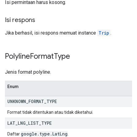
Isi permintaan harus kosong.
Isi respons
Jika berhasil, isi respons memuat instance
Trip
.
Polyline
Format
Type
Jenis format polyline.
Enum
UNKNOWN
_
FORMAT
_
TYPE
Format tidak ditentukan atau tidak diketahui.
LAT
_
LNG
_
LIST
_
TYPE
google
.
type
.
Lat
Lng
Daftar
.