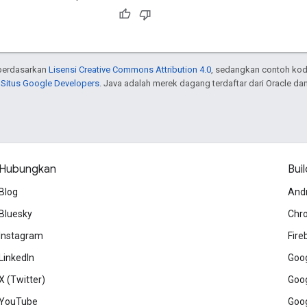
n berdasarkan
Lisensi Creative Commons Attribution 4.0
, sedangkan contoh kod
 Situs Google Developers
. Java adalah merek dagang terdaftar dari Oracle dan/
Hubungkan
Buil
Blog
And
Bluesky
Chr
Instagram
Fire
LinkedIn
Goog
X (Twitter)
Goog
YouTube
Goog