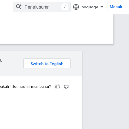
/
Masuk
a.
akah informasi ini membantu?