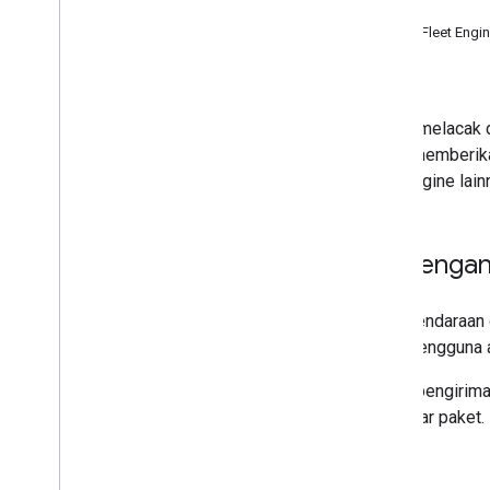
Aspek Utama Perjalanan
Hubungan Perjalanan dengan Konsep Fleet Engin
Manfaat Melacak Perjalanan
Langkah Berikutnya
Dengan Fleet Engine, Anda dapat melacak
adalah
Perjalanan
. Dokumen ini memberika
terkait dengan komponen Fleet Engine lain
Apa yang dimaksud dengan 
Perjalanan
mewakili rute untuk kendaraan d
Anda bagikan, misalnya, kepada pengguna 
Bayangkan seperti ini: kendaraan pengirima
pelanggan tertentu untuk mengantar paket.