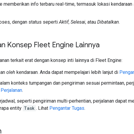
e memberikan info terbaru real-time, termasuk lokasi kendaraan 
roses, dengan status seperti
Aktif
,
Selesai
, atau
Dibatalkan
.
n Konsep Fleet Engine Lainnya
anan terkait erat dengan konsep inti lainnya di Fleet Engine:
kan
oleh
kendaraan. Anda dapat mempelajari lebih lanjut di
Pengan
lam konteks tumpangan dan pengiriman sesuai permintaan, perja
 Perjalanan
.
jadwal, seperti pengiriman multi-perhentian, perjalanan dapat mew
rapa entity
Task
. Lihat
Pengantar Tugas
.
n