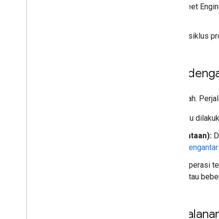
Info Terbaru Real-time:
Fleet Engin
Kedatangan (ETA).
Status:
Perjalanan memiliki siklus p
Hubungan Perjalanan denga
Perjalanan tidak ada secara terpisah. Perjal
Kendaraan:
Perjalanan selalu dilaku
Perjalanan (Sesuai Permintaan):
Da
dengan entity
Trip
. Lihat
Pengantar
Tugas (Terjadwal):
Untuk operasi ter
dalam menyelesaikan satu atau bebe
Manfaat Melacak Perjalana