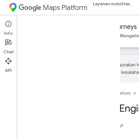
Layanan mobilitas
Maps Platform
Mobility Services
Fleet Engine
Journeys
Info
Ringkasan
Mengelola perjalanan on demand
Mengelol
Chat
Google menggunakan te
API
Terjemahan AI mungkin mengandung kesalaha
Beranda
Produk
Google Maps Platform
Perjalanan Fleet Eng
Pada halaman ini
Apa yang dimaksud dengan Perjalanan?
Perjalanan dalam Tindakan: Contoh