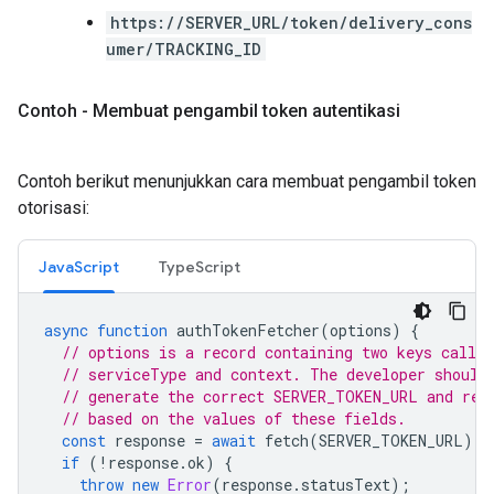
https://SERVER_URL/token/delivery_cons
umer/TRACKING_ID
Contoh - Membuat pengambil token autentikasi
Contoh berikut menunjukkan cara membuat pengambil token
otorisasi:
JavaScript
TypeScript
async
function
authTokenFetcher
(
options
)
{
// options is a record containing two keys called
// serviceType and context. The developer should
// generate the correct SERVER_TOKEN_URL and req
// based on the values of these fields.
const
response
=
await
fetch
(
SERVER_TOKEN_URL
);
if
(
!
response
.
ok
)
{
throw
new
Error
(
response
.
statusText
);