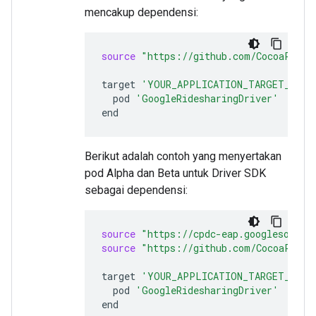
mencakup dependensi:
source
"https://github.com/CocoaPods/
target
'YOUR_APPLICATION_TARGET_NAME
pod
'GoogleRidesharingDriver'
Berikut adalah contoh yang menyertakan
pod Alpha dan Beta untuk Driver SDK
sebagai dependensi:
source
"https://cpdc-eap.googlesource
source
"https://github.com/CocoaPods/
target
'YOUR_APPLICATION_TARGET_NAME
pod
'GoogleRidesharingDriver'