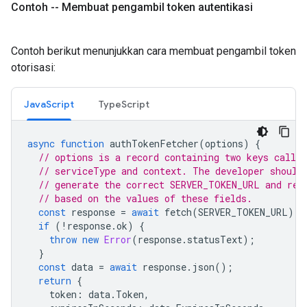
Contoh -- Membuat pengambil token autentikasi
Contoh berikut menunjukkan cara membuat pengambil token
otorisasi:
JavaScript
TypeScript
async
function
authTokenFetcher
(
options
)
{
// options is a record containing two keys called
// serviceType and context. The developer should
// generate the correct SERVER_TOKEN_URL and req
// based on the values of these fields.
const
response
=
await
fetch
(
SERVER_TOKEN_URL
);
if
(
!
response
.
ok
)
{
throw
new
Error
(
response
.
statusText
);
}
const
data
=
await
response
.
json
();
return
{
token
:
data
.
Token
,